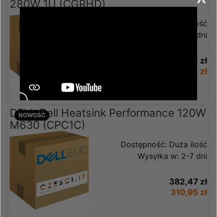
280W 1U (CGRHD)
Dostępność:
Duża ilość
Wysyłka w:
2-7 dni
809,64 zł
658,24 zł
DELL Dell Heatsink Performance 120W
NOWOŚĆ
M630 (CPC1C)
Dostępność:
Duża ilość
Wysyłka w:
2-7 dni
382,47 zł
310,95 zł