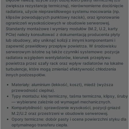
zwiększa rezystancję termiczną), nierównomierne dociśnięcie
radiatora, użycie nieprawidłowego systemu mocowania (np.
klipsów powodujących punktowy nacisk), oraz ignorowanie
ograniczeń wysokościowych w obudowie serwerowej.
Standardy montażowe i wymiary modułów (M.2, U.2, karty
PCIe) należy konsultować z dokumentacją producenta płyty
lub obudowy, aby uniknąć kolizji z innymi komponentami i
zapewnić prawidłowy przepływ powietrza. W środowisku
serwerowym istotne są także czynniki systemowe: pozycja
radiatora względem wentylatorów, kierunek przepływu
powietrza przez szafy rack oraz wpływ radiatorów na lokalne
turbulencje, które mogą zmieniać efektywność chłodzenia
innych podzespołów.
Materiały: aluminium (lekkość, koszt), miedź (wyższa
przewodność cieplna).
Typy montażu: klej termiczny, taśma termiczna, klipsy, śruby
— wybierane zależnie od wymagań mechanicznych.
Kompatybilność: sprawdzenie wysokości, pozycji gniazd
M.2/U.2 oraz przestrzeni w obudowie serwerowej.
Opory termiczne: dobór pasty i ocena powierzchni styku dla
optymalnego transferu ciepła.