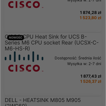
Wysyłka w:
2-7 dni
1 874,28 zł
1 523,80 zł
CISCO CPU Heat Sink for UCS B-
NOWOŚĆ
Series M6 CPU socket Rear (UCSX-C-
M6-HS-R)
Dostępność:
Średnia ilość
Wysyłka w:
2-7 dni
1 877,43 zł
1 526,37 zł
DELL - HEATSINK M805 M905
(2WC60)