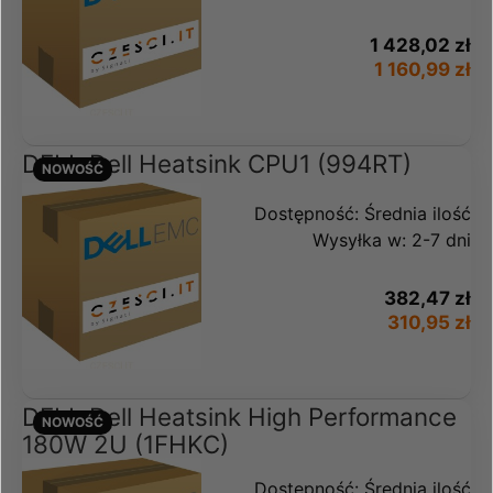
1 428,02 zł
1 160,99 zł
DELL Dell Heatsink CPU1 (994RT)
NOWOŚĆ
Dostępność:
Średnia ilość
Wysyłka w:
2-7 dni
382,47 zł
310,95 zł
DELL Dell Heatsink High Performance
NOWOŚĆ
180W 2U (1FHKC)
Dostępność:
Średnia ilość