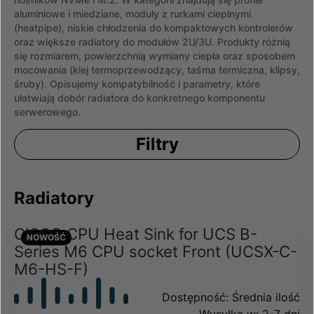
aluminiowe i miedziane, moduły z rurkami cieplnymi
(heatpipe), niskie chłodzenia do kompaktowych kontrolerów
oraz większe radiatory do modułów 2U/3U. Produkty różnią
się rozmiarem, powierzchnią wymiany ciepła oraz sposobem
mocowania (klej termoprzewodzący, taśma termiczna, klipsy,
śruby). Opisujemy kompatybilność i parametry, które
ułatwiają dobór radiatora do konkretnego komponentu
serwerowego.
Filtry
Radiatory
CISCO CPU Heat Sink for UCS B-
NOWOŚĆ
Series M6 CPU socket Front (UCSX-C-
M6-HS-F)
Dostępność:
Średnia ilość