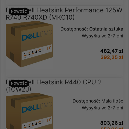
DELL Dell Heatsink Performance 125W
NOWOŚĆ
R740 R740XD (MKC10)
Dostępność:
Ostatnia sztuka
Wysyłka w:
2-7 dni
482,47 zł
392,25 zł
DELL Dell Heatsink R440 CPU 2
NOWOŚĆ
(1CW2J)
Dostępność:
Mała ilość
Wysyłka w:
2-7 dni
803,26 zł