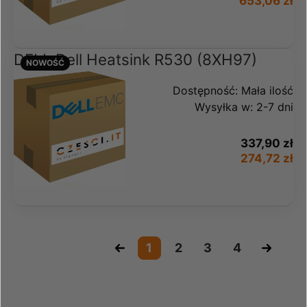
653,06 zł
DELL Dell Heatsink R530 (8XH97)
NOWOŚĆ
Dostępność:
Mała ilość
Wysyłka w:
2-7 dni
337,90 zł
274,72 zł
«
1
2
3
4
»