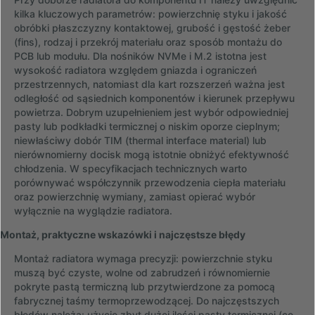
kilka kluczowych parametrów: powierzchnię styku i jakość
obróbki płaszczyzny kontaktowej, grubość i gęstość żeber
(fins), rodzaj i przekrój materiału oraz sposób montażu do
PCB lub modułu. Dla nośników NVMe i M.2 istotna jest
wysokość radiatora względem gniazda i ograniczeń
przestrzennych, natomiast dla kart rozszerzeń ważna jest
odległość od sąsiednich komponentów i kierunek przepływu
powietrza. Dobrym uzupełnieniem jest wybór odpowiedniej
pasty lub podkładki termicznej o niskim oporze cieplnym;
niewłaściwy dobór TIM (thermal interface material) lub
nierównomierny docisk mogą istotnie obniżyć efektywność
chłodzenia. W specyfikacjach technicznych warto
porównywać współczynnik przewodzenia ciepła materiału
oraz powierzchnię wymiany, zamiast opierać wybór
wyłącznie na wyglądzie radiatora.
Montaż, praktyczne wskazówki i najczęstsze błędy
Montaż radiatora wymaga precyzji: powierzchnie styku
muszą być czyste, wolne od zabrudzeń i równomiernie
pokryte pastą termiczną lub przytwierdzone za pomocą
fabrycznej taśmy termoprzewodzącej. Do najczęstszych
błędów należą: użycie zbyt dużej ilości pasty termicznej (co