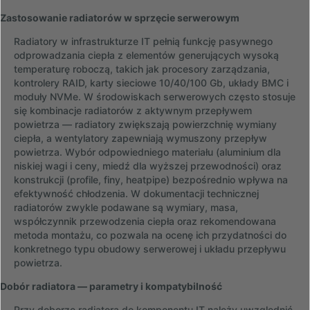
Zastosowanie radiatorów w sprzęcie serwerowym
Radiatory w infrastrukturze IT pełnią funkcję pasywnego
odprowadzania ciepła z elementów generujących wysoką
temperaturę roboczą, takich jak procesory zarządzania,
kontrolery RAID, karty sieciowe 10/40/100 Gb, układy BMC i
moduły NVMe. W środowiskach serwerowych często stosuje
się kombinacje radiatorów z aktywnym przepływem
powietrza — radiatory zwiększają powierzchnię wymiany
ciepła, a wentylatory zapewniają wymuszony przepływ
powietrza. Wybór odpowiedniego materiału (aluminium dla
niskiej wagi i ceny, miedź dla wyższej przewodności) oraz
konstrukcji (profile, finy, heatpipe) bezpośrednio wpływa na
efektywność chłodzenia. W dokumentacji technicznej
radiatorów zwykle podawane są wymiary, masa,
współczynnik przewodzenia ciepła oraz rekomendowana
metoda montażu, co pozwala na ocenę ich przydatności do
konkretnego typu obudowy serwerowej i układu przepływu
powietrza.
Dobór radiatora — parametry i kompatybilność
Przy doborze radiatora do komponentu IT należy uwzględnić