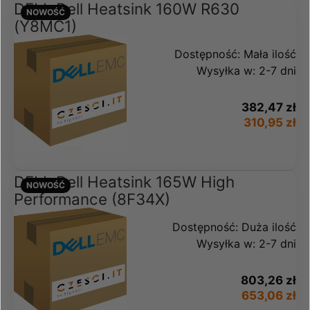
DELL Dell Heatsink 160W R630
NOWOŚĆ
(Y8MC1)
Dostępność:
Mała ilość
Wysyłka w:
2-7 dni
382,47 zł
310,95 zł
DELL Dell Heatsink 165W High
NOWOŚĆ
Performance (8F34X)
Dostępność:
Duża ilość
Wysyłka w:
2-7 dni
803,26 zł
653,06 zł