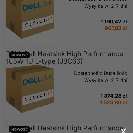
Wysyłka w:
2-7 dni
1 190,42 zł
967,82 zł
DELL Dell Heatsink High Performance
NOWOŚĆ
185W 1U L-type (J8C66)
Dostępność:
Duża ilość
Wysyłka w:
2-7 dni
1 874,28 zł
1 523,80 zł
x
DELL Dell Heatsink High Performance
NOWOŚĆ