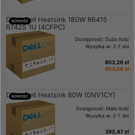
DELL Dell Heatsink 180W R6415
NOWOŚĆ
R7425 1U (4CFPC)
Dostępność:
Duża ilość
Wysyłka w:
2-7 dni
803,26 zł
653,06 zł
DELL Dell Heatsink 80W (0NV1CY)
NOWOŚĆ
Dostępność:
Mała ilość
Wysyłka w:
2-7 dni
382,47 zł