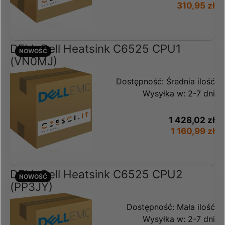
310,95 zł
DELL Dell Heatsink C6525 CPU1
NOWOŚĆ
(VN0MJ)
Dostępność:
Średnia ilość
Wysyłka w:
2-7 dni
1 428,02 zł
1 160,99 zł
DELL Dell Heatsink C6525 CPU2
NOWOŚĆ
(PP3JY)
Dostępność:
Mała ilość
Wysyłka w:
2-7 dni