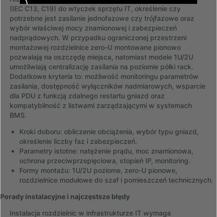
(IEC C13, C19) do wtyczek sprzętu IT, określenie czy
potrzebne jest zasilanie jednofazowe czy trójfazowe oraz
wybór właściwej mocy znamionowej i zabezpieczeń
nadprądowych. W przypadku ograniczonej przestrzeni
montażowej rozdzielnice zero-U montowane pionowo
pozwalają na oszczędę miejsca, natomiast modele 1U/2U
umożliwiają centralizację zasilania na poziomie półki rack.
Dodatkowe kryteria to: możliwość monitoringu parametrów
zasilania, dostępność wyłączników nadmiarowych, wsparcie
dla PDU z funkcją zdalnego restartu gniazd oraz
kompatybilność z listwami zarządzającymi w systemach
BMS.
Kroki doboru: obliczenie obciążenia, wybór typu gniazd,
określenie liczby faz i zabezpieczeń.
Parametry istotne: natężenie prądu, moc znamionowa,
ochrona przeciwprzepięciowa, stopień IP, monitoring.
Formy montażu: 1U/2U poziome, zero-U pionowe,
rozdzielnice modułowe do szaf i pomieszczeń technicznych.
Porady instalacyjne i najczęstsze błędy
Instalacja rozdzielnic w infrastrukturze IT wymaga