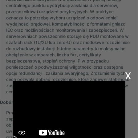
centralnego punktu dystrybucji zasilania dla serwerów,
przełączników i urządzeń peryferyjnych. W praktyce
oznacza to potrzebę wyboru urządzeń o odpowiedniej
wydajności prądowej, kompatybilności z formatami gniazd
IEC oraz możliwościach monitorowania i zabezpieczeń. W
serwerowniach powszechnie stosuje się PDU montowane w
szafach rack (1U/2U lub zero-U) oraz modułowe rozdzielnice
do rozbudowy instalacji. Istotne parametry to maksymalne
obciążenie w amperach, liczba faz, certyfikaty
bezpieczeństwa, stopień ochrony IP w przypadku
pomieszczeń o podwyższonej wilgotności oraz dostępne
x
opcje redundancji i zasilania awaryjnego. Zrozumienie tych
cech pozwala dobrać rozdzielnicę, która zapewni stabilność
zasilania i ułatwi zarządzanie infrastrukturą energetyczną w
centrum danych.
Dobór rozdzielnicy do serwerowni i szafy rack
Proces doboru rozdzielnicy zaczyna się od analizy
zapotrzebowania na moc i konfiguracji gniazd. Należy
obliczyć sumaryczne obciążenie podłączonych urządzeń,
uwzględniając margines bezpieczeństwa oraz ewentualną
rozbudowę. Ważne jest dopasowanie typu i liczby gniazd