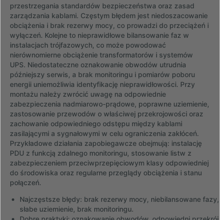
przestrzegania standardów bezpieczeństwa oraz zasad
zarządzania kablami. Częstym błędem jest niedoszacowanie
obciążenia i brak rezerwy mocy, co prowadzi do przeciążeń i
wyłączeń. Kolejne to nieprawidłowe bilansowanie faz w
instalacjach trójfazowych, co może powodować
nierównomierne obciążenie transformatorów i systemów
UPS. Niedostateczne oznakowanie obwodów utrudnia
późniejszy serwis, a brak monitoringu i pomiarów poboru
energii uniemożliwia identyfikację nieprawidłowości. Przy
montażu należy zwrócić uwagę na odpowiednie
zabezpieczenia nadmiarowo-prądowe, poprawne uziemienie,
zastosowanie przewodów o właściwej przekrojowości oraz
zachowanie odpowiedniego odstępu między kablami
zasilającymi a sygnałowymi w celu ograniczenia zakłóceń.
Przykładowe działania zapobiegawcze obejmują: instalację
PDU z funkcją zdalnego monitoringu, stosowanie listw z
zabezpieczeniem przeciwprzepięciowym klasy odpowiedniej
do środowiska oraz regularne przeglądy obciążenia i stanu
połączeń.
Najczęstsze błędy: brak rezerwy mocy, niebilansowane fazy,
słabe uziemienie, brak monitoringu.
Dobre praktyki: oznakowanie obwodów, odpowiedni przekrój