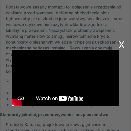
Podstawowe zasady montażu to: odłączenie urządzenia od
zasilania przed wymianą, delikatne obchodzenie się z
bębnem aby nie uszkodzić jego warstwy światłoczułej, oraz
właściwe utylizowanie zużytych wkładów zgodnie z
lokalnymi przepisami. Najczęstsze problemy związane z
wymianą materiałów to smugi, nierównomierne krycie,
x
komunikaty o nieznanym wkładzie (chip) oraz uszkodzenia
mechaniczne podczas instalacji. Rozwiązania obejmują
czyszczenie wnętrza urządzenia, resetowanie liczników
wydruków zgodnie z instrukcją producenta, aktualizacje
firmware oraz wybór wkładów o potwierdzonej
kompatybilności. Lista kontrolna podczas instalacji:
sprawdzenie numeru części Katun względem modelu
urządzenia,
kontrola stanu bębna przed montażem,
zwrócenie uwagi na chip i komunikaty serwisowe,
przestrzeganie instrukcji producenta urządzenia.
Standardy jakości, przechowywanie i bezpieczeństwo
Produkty Katun są projektowane z uwzględnieniem
standardów jakości druku i ochrony urządzeń. W praktyce