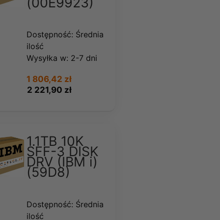
(00E9923)
Dostępność:
Średnia
ilość
Wysyłka w:
2-7 dni
1 806,42 zł
2 221,90 zł
1.1TB 10K
SFF-3 DISK
DRV (IBM i)
(59D8)
Dostępność:
Średnia
ilość