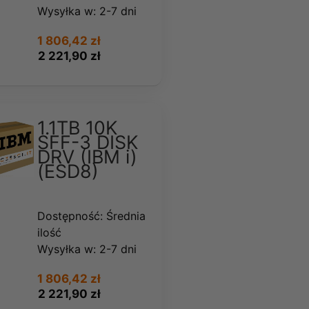
Wysyłka w:
2-7 dni
1 806,42 zł
2 221,90 zł
1.1TB 10K
SFF-3 DISK
DRV (IBM i)
(ESD8)
Dostępność:
Średnia
ilość
Wysyłka w:
2-7 dni
1 806,42 zł
2 221,90 zł