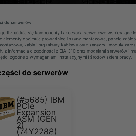
ści do serwerów
egorii znajdują się komponenty i akcesoria serwerowe wspierające ins
 elementy obejmują prowadnice i szyny montażowe, panele zaślepi
ontażowe, kable i organizery kablowe oraz sensory i moduły zarzą
h, z informacją o zgodności z EIA-310 oraz modelami serwerów i ma
ęści zgodne z wymaganiami instalacyjnymi i środowiskiem pracy.
części do serwerów
(#5685) IBM
PCIe
Expansion
ASM (GEN
2)
(74Y2288)