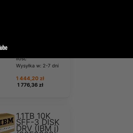
1.1TB 10K
SFF-3 4K
DISK DRV
(IBM i)
(ESF8)
Dostępność:
Średnia
ilość
Wysyłka w:
2-7 dni
1 444,20 zł
1 776,36 zł
1.1TB 10K
SFF-3 DISK
DRV (IBM i)