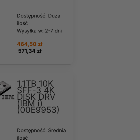
Dostępność:
Duża
ilość
Wysyłka w:
2-7 dni
464,50 zł
571,34 zł
1.1TB 10K
SFF-3 4K
DISK DRV
(IBM i)
(00E9953)
Dostępność:
Średnia
ilość