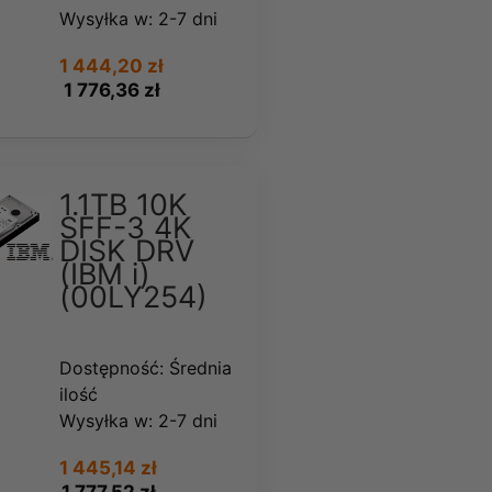
Wysyłka w:
2-7 dni
1 444,20 zł
1 776,36 zł
1.1TB 10K
SFF-3 4K
DISK DRV
(IBM i)
(00LY254)
Dostępność:
Średnia
ilość
Wysyłka w:
2-7 dni
1 445,14 zł