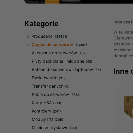
Inne czę
Kategorie
W tej kat
Producenci
(34801)
Oferowane
zestawy m
Części do serwerów
(43092)
rozmiarac
Akcesoria do serwerów
(487)
dobrać cz
Płyty backplane i midplane
(48)
Inne 
Baterie do serwerów i laptopów
(65)
Dyski twarde
(917)
Transfer danych
(0)
Kable do serwerów
(386)
Karty HBA
(219)
Kontrolery
(241)
Moduły I/O
(205)
Macierze dyskowe
(141)