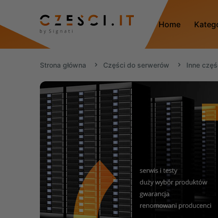
Home
Kateg
Strona główna
Części do serwerów
Inne częś