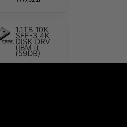
1 777,52 zł
1.1TB 10K
SFF-3 4K
DISK DRV
(IBM i)
(59DB)
Dostępność:
Średnia
ilość
Wysyłka w:
2-7 dni
1 445,14 zł
1 777,52 zł