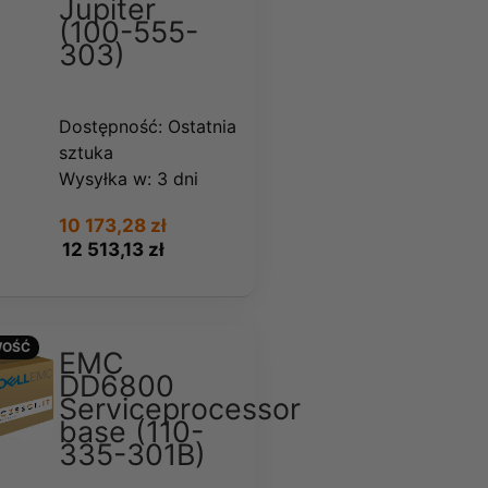
Jupiter
(100-555-
303)
Dostępność:
Ostatnia
sztuka
Wysyłka w:
3 dni
10 173,28 zł
12 513,13 zł
OŚĆ
EMC
DD6800
Serviceprocessor
base (110-
335-301B)