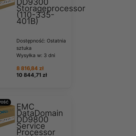
DD9300
Storageprocessor
(110-335-
401B)
Dostępność:
Ostatnia
sztuka
Wysyłka w:
3 dni
8 816,84 zł
10 844,71 zł
OŚĆ
EMC
DataDomain
DD9800
Service
Processor