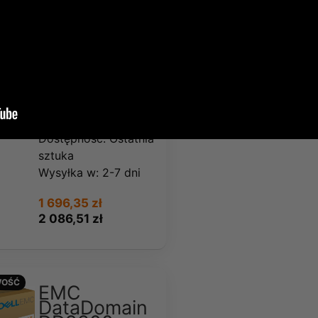
OŚĆ
EMC Data
Mover w
6GB DIMM
(110-113-
102B)
Dostępność:
Ostatnia
sztuka
Wysyłka w:
2-7 dni
1 696,35 zł
2 086,51 zł
OŚĆ
EMC
DataDomain