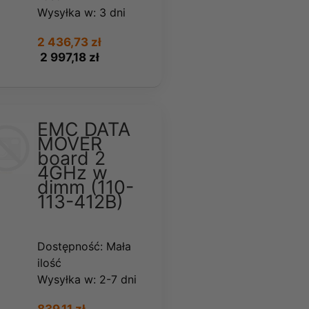
Wysyłka w:
3 dni
2 436,73 zł
2 997,18 zł
EMC DATA
MOVER
board 2
4GHz w
dimm (110-
113-412B)
Dostępność:
Mała
ilość
Wysyłka w:
2-7 dni