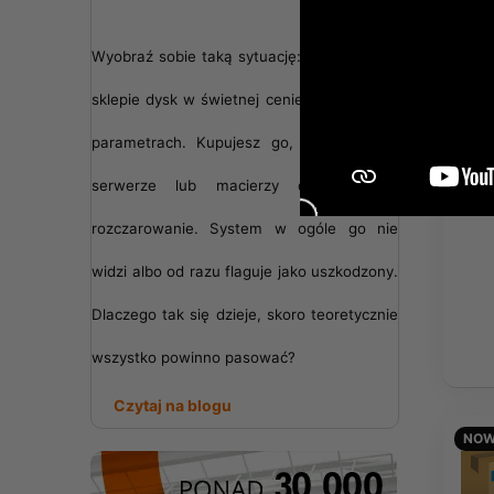
NOW
Wyobraź sobie taką sytuację: znajdujesz w
sklepie dysk w świetnej cenie i o idealnych
parametrach. Kupujesz go, montujesz w
serwerze lub macierzy dyskowej i...
rozczarowanie. System w ogóle go nie
widzi albo od razu flaguje jako uszkodzony.
Dlaczego tak się dzieje, skoro teoretycznie
wszystko powinno pasować?
Czytaj na blogu
NOW