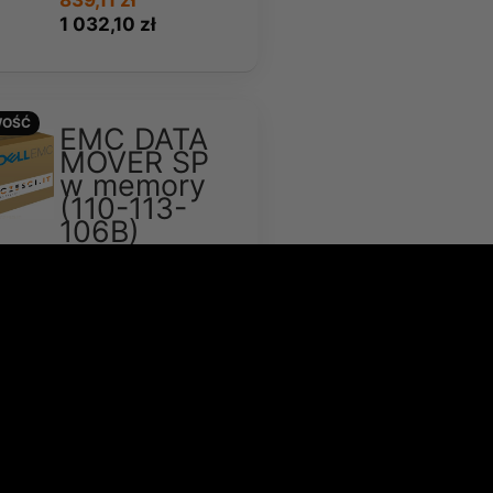
839,11 zł
1 032,10 zł
OŚĆ
EMC DATA
MOVER SP
w memory
(110-113-
106B)
Dostępność:
Ostatnia
sztuka
Wysyłka w:
2-7 dni
776,04 zł
954,53 zł