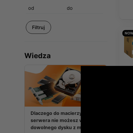
Filtruj
NOW
Wiedza
Dlaczego do macierzy lub
serwera nie możesz włożyć
dowolnego dysku z marketu?