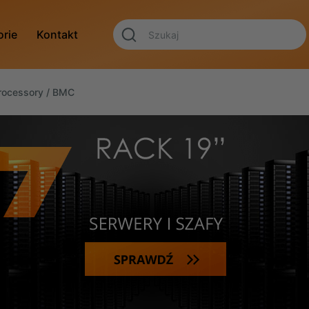
orie
Kontakt
rocessory / BMC