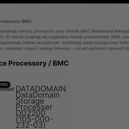
rocessory i BMC
 obejmuje service processory oraz moduły BMC (Baseboard Manage
. W ofercie znajdują się oryginalne moduły producentów OEM, zam
zapewniają zdalne zarządzanie, monitoring stanu sprzętu oraz funk
em, numerami części i wersją firmware — przed wyborem sprawdź k
ce Processory / BMC
OŚĆ
DATADOMAIN
DataDomain
Storage
Processer
DD2200
(105-000-
232-03)