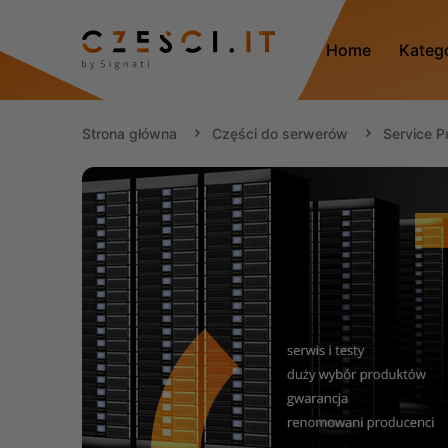
Home
Kateg
Strona główna
Części do serwerów
Service P