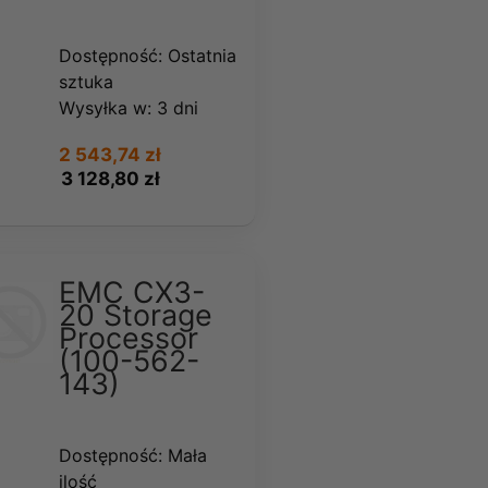
Dostępność:
Ostatnia
sztuka
Wysyłka w:
3 dni
2 543,74 zł
3 128,80 zł
EMC CX3-
20 Storage
Processor
(100-562-
143)
Dostępność:
Mała
ilość