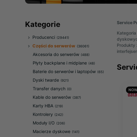
Service P
Kategorie
Kategoria
Producenci
(29441)
dyskowych
Produkty 
Części do serwerów
(36061)
interfejs
Akcesoria do serwerów
(488)
Płyty backplane i midplane
(48)
Servi
Baterie do serwerów i laptopów
(65)
Dyski twarde
(921)
Transfer danych
(0)
NOW
Kable do serwerów
(387)
Karty HBA
(219)
Kontrolery
(242)
Moduły I/O
(206)
Macierze dyskowe
(141)