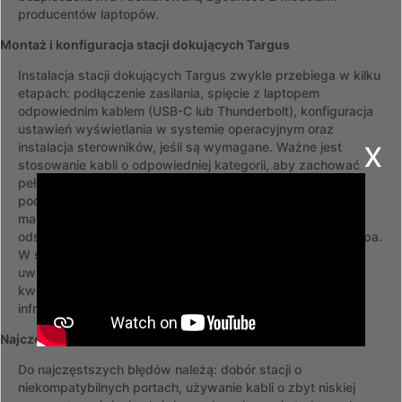
producentów laptopów.
Montaż i konfiguracja stacji dokujących Targus
Instalacja stacji dokujących Targus zwykle przebiega w kilku
etapach: podłączenie zasilania, spięcie z laptopem
odpowiednim kablem (USB-C lub Thunderbolt), konfiguracja
ustawień wyświetlania w systemie operacyjnym oraz
x
instalacja sterowników, jeśli są wymagane. Ważne jest
stosowanie kabli o odpowiedniej kategorii, aby zachować
pełną przepustowość i funkcjonalność portów. Przy
podłączaniu monitorów należy zwrócić uwagę na
maksymalne obsługiwane rozdzielczości i częstotliwości
odświeżania, a także na priorytetyzację zasilania dla laptopa.
W środowiskach korporacyjnych konfiguracja powinna
uwzględniać polityki bezpieczeństwa sieciowego oraz
kwestie adresowania urządzeń i dopasowania do
infrastruktury IT.
Najczęstsze błędy i zasady konserwacji
Do najczęstszych błędów należą: dobór stacji o
niekompatybilnych portach, używanie kabli o zbyt niskiej