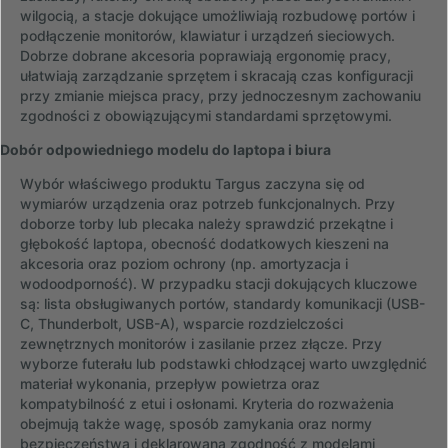
wilgocią, a stacje dokujące umożliwiają rozbudowę portów i
podłączenie monitorów, klawiatur i urządzeń sieciowych.
Dobrze dobrane akcesoria poprawiają ergonomię pracy,
ułatwiają zarządzanie sprzętem i skracają czas konfiguracji
przy zmianie miejsca pracy, przy jednoczesnym zachowaniu
zgodności z obowiązującymi standardami sprzętowymi.
Dobór odpowiedniego modelu do laptopa i biura
Wybór właściwego produktu Targus zaczyna się od
wymiarów urządzenia oraz potrzeb funkcjonalnych. Przy
doborze torby lub plecaka należy sprawdzić przekątne i
głębokość laptopa, obecność dodatkowych kieszeni na
akcesoria oraz poziom ochrony (np. amortyzacja i
wodoodporność). W przypadku stacji dokujących kluczowe
są: lista obsługiwanych portów, standardy komunikacji (USB-
C, Thunderbolt, USB-A), wsparcie rozdzielczości
zewnętrznych monitorów i zasilanie przez złącze. Przy
wyborze futerału lub podstawki chłodzącej warto uwzględnić
materiał wykonania, przepływ powietrza oraz
kompatybilność z etui i osłonami. Kryteria do rozważenia
obejmują także wagę, sposób zamykania oraz normy
bezpieczeństwa i deklarowaną zgodność z modelami