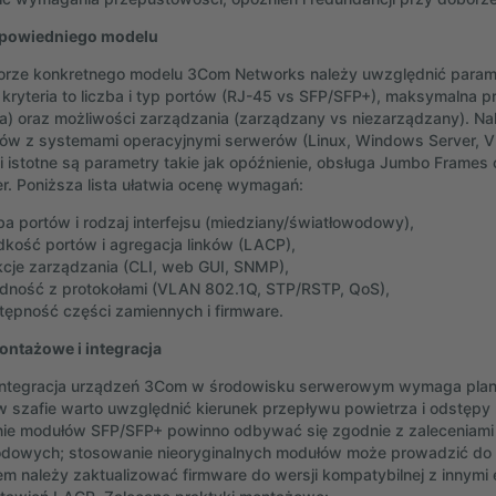
powiedniego modelu
rze konkretnego modelu 3Com Networks należy uwzględnić parametry
kryteria to liczba i typ portów (RJ-45 vs SFP/SFP+), maksymalna p
 oraz możliwości zarządzania (zarządzany vs niezarządzany). Nal
ów z systemami operacyjnymi serwerów (Linux, Windows Server, VM
 istotne są parametry takie jak opóźnienie, obsługa Jumbo Frame
er. Poniższa lista ułatwia ocenę wymagań:
zba portów i rodzaj interfejsu (miedziany/światłowodowy),
dkość portów i agregacja linków (LACP),
kcje zarządzania (CLI, web GUI, SNMP),
dność z protokołami (VLAN 802.1Q, STP/RSTP, QoS),
tępność części zamiennych i firmware.
ntażowe i integracja
integracja urządzeń 3Com w środowisku serwerowym wymaga planowan
i w szafie warto uwzględnić kierunek przepływu powietrza i odstęp
ie modułów SFP/SFP+ powinno odbywać się zgodnie z zaleceniami 
dowych; stosowanie nieoryginalnych modułów może prowadzić do p
m należy zaktualizować firmware do wersji kompatybilnej z innymi 