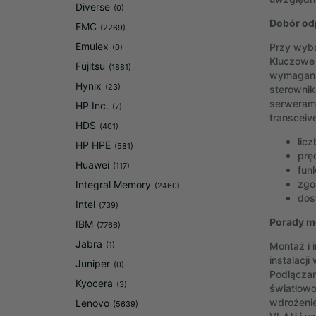
Diverse
(0)
Dobór od
EMC
(2269)
Emulex
Przy wybo
(0)
Kluczowe 
Fujitsu
(1881)
wymagana)
Hynix
(23)
sterownik
serwerami
HP Inc.
(7)
transceiv
HDS
(401)
lic
HP HPE
(581)
prę
Huawei
(117)
fun
zgo
Integral Memory
(2460)
dos
Intel
(739)
Porady mo
IBM
(7766)
Jabra
(1)
Montaż i 
instalacj
Juniper
(0)
Podłączan
Kyocera
(3)
światłowo
wdrożenie
Lenovo
(5639)