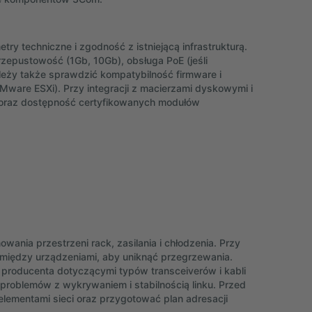
 techniczne i zgodność z istniejącą infrastrukturą.
rzepustowość (1Gb, 10Gb), obsługa PoE (jeśli
eży także sprawdzić kompatybilność firmware i
ware ESXi). Przy integracji z macierzami dyskowymi i
s oraz dostępność certyfikowanych modułów
ia przestrzeni rack, zasilania i chłodzenia. Przy
y między urządzeniami, aby uniknąć przegrzewania.
producenta dotyczącymi typów transceiverów i kabli
roblemów z wykrywaniem i stabilnością linku. Przed
elementami sieci oraz przygotować plan adresacji