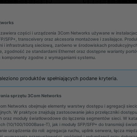
tworks
 zawiera części i urządzenia 3Com Networks używane w instalacjach 
P/SFP+, transceivery oraz akcesoria montażowe i zasilające. Produ
i i infrastrukturą sieciową, zarówno w środowiskach produkcyjnych
e, zgodność ze standardami Ethernet oraz dostępne warianty portó
ć komponenty zgodne z wymaganiami systemu.
aleziono produktów spełniających podane kryteria.
ania sprzętu 3Com Networks
om Networks obejmuje elementy warstwy dostępu i agregacji sie
jnych. W praktyce znajdują zastosowanie jako przełączniki dostęp
h oraz moduły światłowodowe do łączenia segmentów sieci. W katal
ch (10/100/1000Base-T), jak i moduły SFP/SFP+ do transmisji świ
ie urządzenia do roli: agregacja ruchu, uplink serwera, łącza mi
ić wymagania przepustowości, opóźnień i redundancji przy dobo