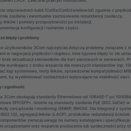
tawień LACP. Zalecane praktyki montażowe:
cie odpowiednich kabli (Cat5e/Cat6/światłowód) zgodnie z prędkoś
trola zasilania i ewentualne zastosowanie redundancji zasilaczy,
ty linków i pomiary przepustowości po instalacji,
umentacja konfiguracji i numerów części.
ze błędy i problemy
e użytkowników 3Com najczęściej dotyczą problemy związane z ni
ami w negocjacji prędkości i duplexu. Inne typowe błędy to złe ust
 brak aktualizacji sterowników dla kart sieciowych w serwerach. Pr
nia wynikające z braku wsparcia dla nowszych standardów (np. 1
ać logi systemowe, testy linków, sprawdzenie kompatybilności MI
ami, by wyeliminować rozbieżności wpływające na stabilność sieci.
y i zgodność
ia 3Com obsługują standardy Ethernetowe od 10BASE-T po 1000BA
dowe SFP/SFP+. Istotne są standardy zasilania PoE (802.3af/at) w
okoły zarządzania i monitoring (SNMP, RMON). Dla integracji z sys
(802.1Q), agregacji linków (LACP), protokołów redundancji ścieżek
omponentów zwracaj uwagę na numery katalogowe i specyfikacje t
ymi urządzeniami oraz wsparcie producenta lub społeczności przy s