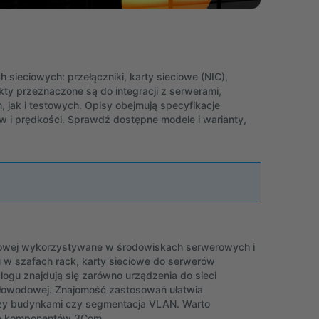
sieciowych: przełączniki, karty sieciowe (NIC),
kty przeznaczone są do integracji z serwerami,
, jak i testowych. Opisy obejmują specyfikacje
w i prędkości. Sprawdź dostępne modele i warianty,
ciowej wykorzystywane w środowiskach serwerowych i
u w szafach rack, karty sieciowe do serwerów
ogu znajdują się zarówno urządzenia do sieci
atłowodowej. Znajomość zastosowań ułatwia
ędzy budynkami czy segmentacja VLAN. Warto
rze komponentów 3Com.