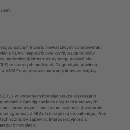
ciami,
ezgodnością firmware, niewłaściwymi transceiverami
awienia VLAN, nieprawidłowa konfiguracja trunków
zy modernizacji infrastruktury mogą pojawić się
0GbE) w starszych modelach. Diagnostyka powinna
B w SNMP oraz porównanie wersji firmware między
SE-T, a w wybranych modelach także rozwiązania
 modelach z funkcją zasilania urządzeń końcowych
temami serwerowymi i macierzami ważne jest wsparcie
 oraz zgodność z MIB dla narzędzi do monitoringu. Przy
echniczne, by zapewnić interoperacyjność z
tarszych modelach.