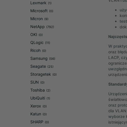
VLAN i us
Lexmark
(1)
uży
Microsoft
(0)
kon
Micron
(9)
tes
NetApp
dok
(792)
OKI
(0)
Najczęsts
QLogic
(11)
W praktyc
Ricoh
(0)
oraz błęd
LACP, czy
Samsung
(56)
ogranicze
Seagate
(25)
uwzględni
Storagetek
urządzeni
(0)
SUN
(0)
Standard
Toshiba
(2)
Urządzen
UbiQuiti
(1)
światłowo
oraz prot
Xerox
(0)
dla VLAN 
Katun
(0)
wyborze k
SHARP
istniejąc
(0)