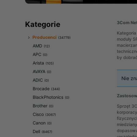
3Com Ne
Kategorie
Kategoria
Producenci
(34779)
moduły SF
macierzam
AMD
(12)
techniczn
APC
(0)
by dobra
Arista
(105)
AVAYA
(0)
Nie zn
ADIC
(0)
Brocade
(344)
Zastosow
BlackPhotonics
(0)
Brother
Sprzęt 3C
(0)
korporacy
Cisco
(3067)
fizycznyc
Canon
(0)
miedziany
dopasowan
Dell
(8467)
uwzględn