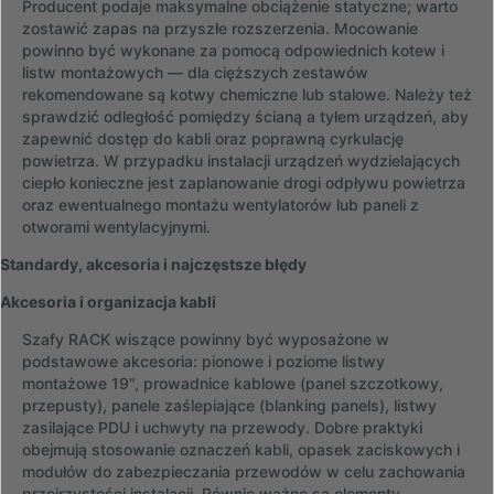
Producent podaje maksymalne obciążenie statyczne; warto
zostawić zapas na przyszłe rozszerzenia. Mocowanie
powinno być wykonane za pomocą odpowiednich kotew i
listw montażowych — dla cięższych zestawów
rekomendowane są kotwy chemiczne lub stalowe. Należy też
sprawdzić odległość pomiędzy ścianą a tyłem urządzeń, aby
zapewnić dostęp do kabli oraz poprawną cyrkulację
powietrza. W przypadku instalacji urządzeń wydzielających
ciepło konieczne jest zaplanowanie drogi odpływu powietrza
oraz ewentualnego montażu wentylatorów lub paneli z
otworami wentylacyjnymi.
Standardy, akcesoria i najczęstsze błędy
Akcesoria i organizacja kabli
Szafy RACK wiszące powinny być wyposażone w
podstawowe akcesoria: pionowe i poziome listwy
montażowe 19", prowadnice kablowe (panel szczotkowy,
przepusty), panele zaślepiające (blanking panels), listwy
zasilające PDU i uchwyty na przewody. Dobre praktyki
obejmują stosowanie oznaczeń kabli, opasek zaciskowych i
modułów do zabezpieczania przewodów w celu zachowania
przejrzystości instalacji. Równie ważne są elementy