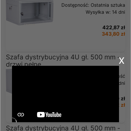
Dostępność:
Ostatnia sztuka
Wysyłka w:
14 dni
422,87 zł
343,80 zł
x
Szafa dystrybucyjna 4U gł. 500 mm -
drzwi pełne
Dostępność:
Mała ilość
Wysyłka w:
14 dni
441,10 zł
358,62 zł
Szafa dystrybucyjna 4U gł. 500 mm -