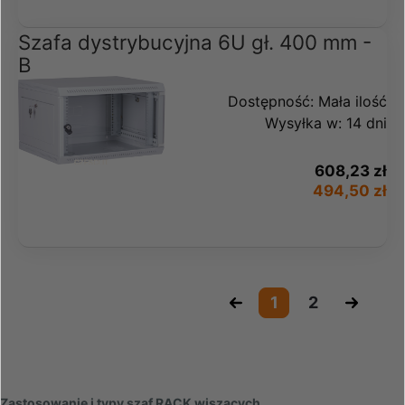
Szafa dystrybucyjna 6U gł. 400 mm -
B
Dostępność:
Mała ilość
Wysyłka w:
14 dni
608,23 zł
494,50 zł
«
1
2
»
Zastosowanie i typy szaf RACK wiszących