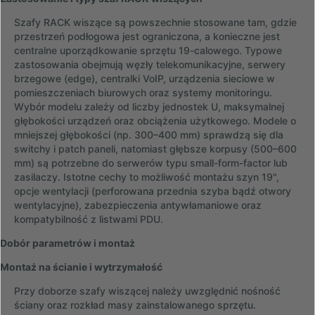
Szafy RACK wiszące są powszechnie stosowane tam, gdzie
przestrzeń podłogowa jest ograniczona, a konieczne jest
centralne uporządkowanie sprzętu 19-calowego. Typowe
zastosowania obejmują węzły telekomunikacyjne, serwery
brzegowe (edge), centralki VoIP, urządzenia sieciowe w
pomieszczeniach biurowych oraz systemy monitoringu.
Wybór modelu zależy od liczby jednostek U, maksymalnej
głębokości urządzeń oraz obciążenia użytkowego. Modele o
mniejszej głębokości (np. 300–400 mm) sprawdzą się dla
switchy i patch paneli, natomiast głębsze korpusy (500–600
mm) są potrzebne do serwerów typu small-form-factor lub
zasilaczy. Istotne cechy to możliwość montażu szyn 19",
opcje wentylacji (perforowana przednia szyba bądź otwory
wentylacyjne), zabezpieczenia antywłamaniowe oraz
kompatybilność z listwami PDU.
Dobór parametrów i montaż
Montaż na ścianie i wytrzymałość
Przy doborze szafy wiszącej należy uwzględnić nośność
ściany oraz rozkład masy zainstalowanego sprzętu.