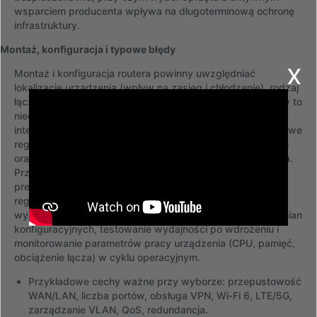
wsparciem producenta wpływa na długoterminową ochronę
infrastruktury.
Montaż, konfiguracja i typowe błędy
x
Montaż i konfiguracja routera powinny uwzględniać
lokalizację urządzenia (wpływ na zasięg i chłodzenie), rodzaj
łączy i topologię sieci. W praktyce często spotykane błędy to
nieoptymalne ustawienie Wi‑Fi bez uwzględnienia
interferencji, brak segmentacji sieci przez VLAN, niewłaściwe
reguły QoS prowadzące do opóźnień aplikacji krytycznych
oraz brak redundancji łączy tam, gdzie jest ona wymagana.
Przy konfiguracji VPN i routingu między sieciami należy
precyzyjnie zaplanować polityki routingu, maski sieciowe i
reguły bezpieczeństwa, aby uniknąć konfliktów adresacji i
wycieków ruchu. Dobrą praktyką jest dokumentowanie zmian
konfiguracyjnych, testowanie wydajności po wdrożeniu i
monitorowanie parametrów pracy urządzenia (CPU, pamięć,
obciążenie łącza) w cyklu operacyjnym.
Przykładowe cechy ważne przy wyborze: przepustowość
WAN/LAN, liczba portów, obsługa VPN, Wi‑Fi 6, LTE/5G,
zarządzanie VLAN, QoS, redundancja.