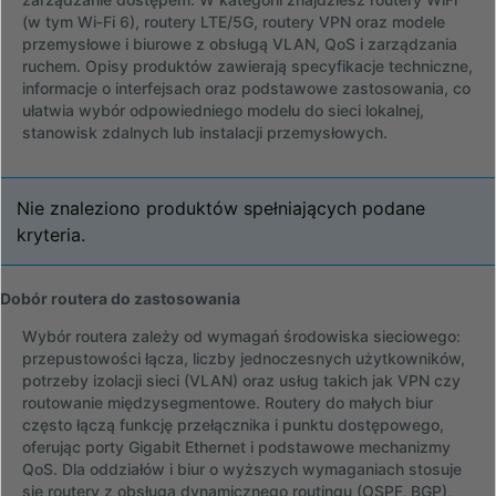
(w tym Wi‑Fi 6), routery LTE/5G, routery VPN oraz modele
przemysłowe i biurowe z obsługą VLAN, QoS i zarządzania
ruchem. Opisy produktów zawierają specyfikacje techniczne,
informacje o interfejsach oraz podstawowe zastosowania, co
ułatwia wybór odpowiedniego modelu do sieci lokalnej,
stanowisk zdalnych lub instalacji przemysłowych.
Nie znaleziono produktów spełniających podane
kryteria.
Dobór routera do zastosowania
Wybór routera zależy od wymagań środowiska sieciowego:
przepustowości łącza, liczby jednoczesnych użytkowników,
potrzeby izolacji sieci (VLAN) oraz usług takich jak VPN czy
routowanie międzysegmentowe. Routery do małych biur
często łączą funkcję przełącznika i punktu dostępowego,
oferując porty Gigabit Ethernet i podstawowe mechanizmy
QoS. Dla oddziałów i biur o wyższych wymaganiach stosuje
się routery z obsługą dynamicznego routingu (OSPF, BGP),