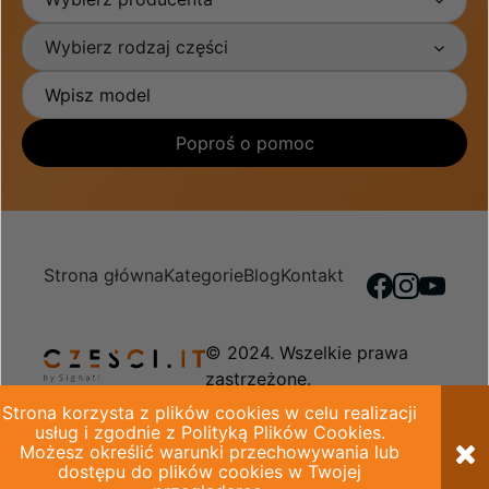
Wybierz rodzaj części
Poproś o pomoc
Strona główna
Kategorie
Blog
Kontakt
© 2024. Wszelkie prawa
zastrzeżone.
Strona korzysta z plików cookies w celu realizacji
Regulamin sklepu
Polityka prywatności
usług i zgodnie z Polityką Plików Cookies.
Możesz określić warunki przechowywania lub
dostępu do plików cookies w Twojej