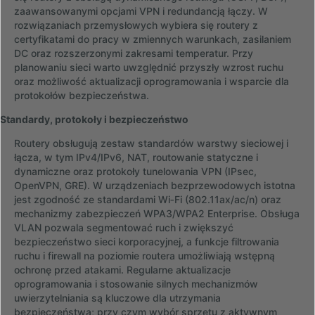
zaawansowanymi opcjami VPN i redundancją łączy. W
rozwiązaniach przemysłowych wybiera się routery z
certyfikatami do pracy w zmiennych warunkach, zasilaniem
DC oraz rozszerzonymi zakresami temperatur. Przy
planowaniu sieci warto uwzględnić przyszły wzrost ruchu
oraz możliwość aktualizacji oprogramowania i wsparcie dla
protokołów bezpieczeństwa.
Standardy, protokoły i bezpieczeństwo
Routery obsługują zestaw standardów warstwy sieciowej i
łącza, w tym IPv4/IPv6, NAT, routowanie statyczne i
dynamiczne oraz protokoły tunelowania VPN (IPsec,
OpenVPN, GRE). W urządzeniach bezprzewodowych istotna
jest zgodność ze standardami Wi‑Fi (802.11ax/ac/n) oraz
mechanizmy zabezpieczeń WPA3/WPA2 Enterprise. Obsługa
VLAN pozwala segmentować ruch i zwiększyć
bezpieczeństwo sieci korporacyjnej, a funkcje filtrowania
ruchu i firewall na poziomie routera umożliwiają wstępną
ochronę przed atakami. Regularne aktualizacje
oprogramowania i stosowanie silnych mechanizmów
uwierzytelniania są kluczowe dla utrzymania
bezpieczeństwa; przy czym wybór sprzętu z aktywnym