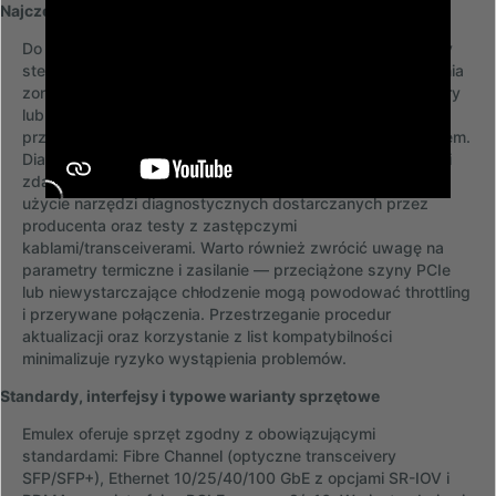
Najczęstsze problemy i wskazówki diagnostyczne
Do typowych problemów z kartami Emulex należą konflikty
sterowników, niezgodne wersje firmware, błędne ustawienia
zon w sieciach Fibre Channel oraz niewłaściwe transceivery
lub kable. Objawy to niestabilne połączenia, spadki
przepustowości lub brak wykrycia urządzenia przez system.
Diagnostyka obejmuje: sprawdzenie logów systemowych i
zdarzeń karty, weryfikację wersji firmware i sterowników,
użycie narzędzi diagnostycznych dostarczanych przez
producenta oraz testy z zastępczymi
kablami/transceiverami. Warto również zwrócić uwagę na
parametry termiczne i zasilanie — przeciążone szyny PCIe
lub niewystarczające chłodzenie mogą powodować throttling
i przerywane połączenia. Przestrzeganie procedur
aktualizacji oraz korzystanie z list kompatybilności
minimalizuje ryzyko wystąpienia problemów.
Standardy, interfejsy i typowe warianty sprzętowe
Emulex oferuje sprzęt zgodny z obowiązującymi
standardami: Fibre Channel (optyczne transceivery
SFP/SFP+), Ethernet 10/25/40/100 GbE z opcjami SR-IOV i