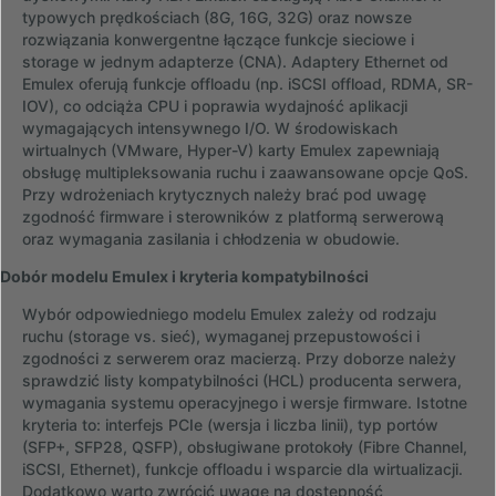
typowych prędkościach (8G, 16G, 32G) oraz nowsze
rozwiązania konwergentne łączące funkcje sieciowe i
storage w jednym adapterze (CNA). Adaptery Ethernet od
Emulex oferują funkcje offloadu (np. iSCSI offload, RDMA, SR-
IOV), co odciąża CPU i poprawia wydajność aplikacji
wymagających intensywnego I/O. W środowiskach
wirtualnych (VMware, Hyper-V) karty Emulex zapewniają
obsługę multipleksowania ruchu i zaawansowane opcje QoS.
Przy wdrożeniach krytycznych należy brać pod uwagę
zgodność firmware i sterowników z platformą serwerową
oraz wymagania zasilania i chłodzenia w obudowie.
Dobór modelu Emulex i kryteria kompatybilności
Wybór odpowiedniego modelu Emulex zależy od rodzaju
ruchu (storage vs. sieć), wymaganej przepustowości i
zgodności z serwerem oraz macierzą. Przy doborze należy
sprawdzić listy kompatybilności (HCL) producenta serwera,
wymagania systemu operacyjnego i wersje firmware. Istotne
kryteria to: interfejs PCIe (wersja i liczba linii), typ portów
(SFP+, SFP28, QSFP), obsługiwane protokoły (Fibre Channel,
iSCSI, Ethernet), funkcje offloadu i wsparcie dla wirtualizacji.
Dodatkowo warto zwrócić uwagę na dostępność