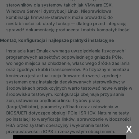
sterowników dla systemów takich jak VMware ESXi,
Windows Server i dystrybucji Linux. Nieprawidłowa
kombinacja firmware‑sterownik może prowadzić do
niestabilności lub utraty funkcji — dlatego przed integracją
sprawdź dokumentację producenta i matrix kompatybilności.
Montaż, konfiguracja i najlepsze praktyki instalacyjne
Instalacja kart Emulex wymaga uwzględnienia fizycznych i
programowych aspektów: odpowiedniego gniazda PCIe,
wolnego miejsca na chłodzenie, właściwego źródła zasilania
oraz zgodnych kabli i transceiverów. Po fizycznym montażu
konieczna jest aktualizacja firmware do wersji zgodnej z
systemem oraz instalacja dedykowanych sterowników; w
środowiskach produkcyjnych warto testować nowe wersje w
środowisku testowym. Konfiguracja obejmuje przypisanie
zon, ustawienia prędkości linku, trybów pracy
(target/initiator), parametry offloadu oraz ustawienia w
BIOS/UEFI dotyczące obsługi PCIe i SR-IOV. Naturalne testy
po instalacji to weryfikacja linków, sprawdzenie widoczności
x
HBA przez system operacyjny i wykonanie testów
przepustowości i IOPS z rzeczywistym obciążeniem.