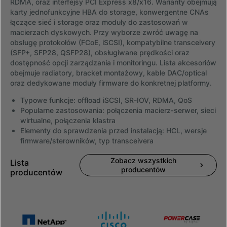
RDMA, oraz interfejsy PCI Express x8/x16. Warianty obejmują
karty jednofunkcyjne HBA do storage, konwergentne CNAs
łączące sieć i storage oraz moduły do zastosowań w
macierzach dyskowych. Przy wyborze zwróć uwagę na
obsługę protokołów (FCoE, iSCSI), kompatybilne transceivery
(SFP+, SFP28, QSFP28), obsługiwane prędkości oraz
dostępność opcji zarządzania i monitoringu. Lista akcesoriów
obejmuje radiatory, bracket montażowy, kable DAC/optical
oraz dedykowane moduły firmware do konkretnej platformy.
Typowe funkcje: offload iSCSI, SR-IOV, RDMA, QoS
Popularne zastosowania: połączenia macierz‑serwer, sieci
wirtualne, połączenia klastra
Elementy do sprawdzenia przed instalacją: HCL, wersje
firmware/sterowników, typ transceivera
Zobacz wszystkich
Lista
producentów
producentów