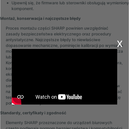
Upewnij się, że firmware lub sterowniki obsługują wymieniony
komponent.
Montaż, konserwacja i najczęstsze błędy
Proces montażu części SHARP powinien uwzględniać
zasady bezpieczeństwa elektrycznego oraz procedury
x
antystatyczne. Najczęstsze błędy to niewłaściwe
dopasowanie mechaniczne, pominięcie kalibracji po wymianie
modułu skanującego oraz użycie nieodpowiedniego zasilacza
lub kabli, co może prowadzić do awarii elektroniki.
Konserwacja obejmuje regularne czyszczenie optyki skanera,
kontrolę rolek podawania i wymianę elementów
eksploatacyjnych zgodnie z licznikiem wydruku. Przy
diagnozie problemów warto wykorzystać dokumentację
serwisową i listy części oraz sprawdzić komunikaty błędów
na panelu urządzenia. Czynności kontrolne mogą obejmować
testy mechaniki, pomiary napięć na płytach oraz weryfikację
połączeń taśmowych.
Standardy, certyfikaty i zgodność
Elementy SHARP przeznaczone do urządzeń biurowych
często podlegają normom bezpieczeństwa i kompatybilności