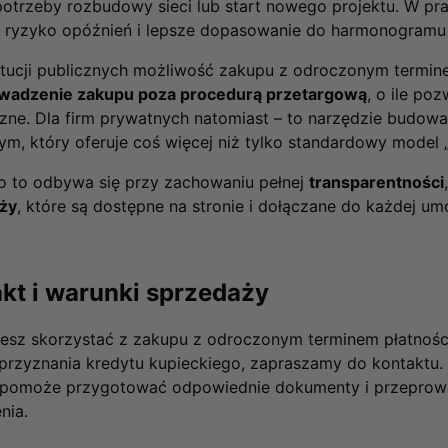
potrzeby rozbudowy sieci lub start nowego projektu. W p
e ryzyko opóźnień i lepsze dopasowanie do harmonogramu 
ytucji publicznych możliwość zakupu z odroczonym termin
wadzenie zakupu poza procedurą przetargową
, o ile po
ne. Dla firm prywatnych natomiast – to narzędzie budowani
m, który oferuje coś więcej niż tylko standardowy model „
o to odbywa się przy zachowaniu pełnej
transparentności
ży
, które są dostępne na stronie i dołączane do każdej um
kt i warunki sprzedaży
cesz skorzystać z zakupu z odroczonym terminem płatności
przyznania kredytu kupieckiego, zapraszamy do kontaktu
 pomoże przygotować odpowiednie dokumenty i przeprowad
nia.