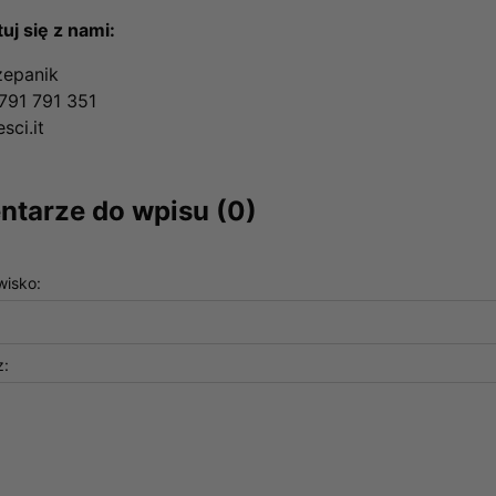
uj się z nami:
zepanik
 791 791 351
sci.it
tarze do wpisu (0)
wisko:
z: