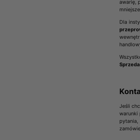
awarię, 
mniejsz
Dla inst
przepro
wewnętrz
handlowy
Wszystk
Sprzeda
Konta
Jeśli ch
warunki 
pytania,
zamówie