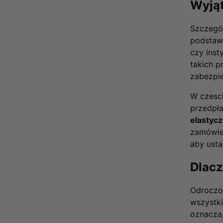
Wyjąt
Szczegól
podstaw
czy inst
takich p
zabezpi
W czesci
przedpł
elastyc
zamówie
aby usta
Dlacz
Odroczon
wszystk
oznacza,