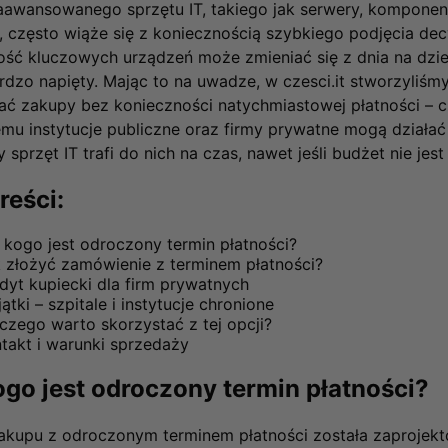
awansowanego sprzętu IT, takiego jak serwery, komponent
 często wiąże się z koniecznością szybkiego podjęcia decy
ść kluczowych urządzeń może zmieniać się z dnia na dzień
dzo napięty. Mając to na uwadze, w czesci.it stworzyliśm
ać zakupy bez konieczności natychmiastowej płatności – c
emu instytucje publiczne oraz firmy prywatne mogą działać
 sprzęt IT trafi do nich na czas, nawet jeśli budżet nie jes
reści:
 kogo jest odroczony termin płatności?
 złożyć zamówienie z terminem płatności?
dyt kupiecki dla firm prywatnych
ątki – szpitale i instytucje chronione
czego warto skorzystać z tej opcji?
takt i warunki sprzedaży
ogo jest odroczony termin płatności?
akupu z odroczonym terminem płatności została zaprojekt