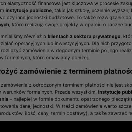
ych elastyczność finansowa jest kluczowa w procesie zak
kim
instytucje publiczne
, takie jak szkoły, uczelnie wyższe, 
e czy inne jednostki budżetowe. To także rozwiązanie d
nych
, które realizują swoje projekty w oparciu o roczne b
omnieliśmy również o
klientach z sektora prywatnego
, któ
ziałań operacyjnych lub inwestycyjnych. Dla nich przygot
rozliczyć zamówienie w dogodnym terminie po jego realizac
w formalnych, które omawiamy poniżej.
łożyć zamówienie z terminem płatnoś
 zamówienia z odroczonym terminem płatności nie jest sko
ch warunków formalnych. Przede wszystkim,
instytucje pub
nia
– najlepiej w formie dokumentu opatrzonego piecząt
towania danej jednostki. W treści zamówienia warto szcz
roduktów, ilość, ceny, termin dostawy), a także zawrzeć 
sz system automatycznie generuje
fakturę proforma
, to 
ci dokument ten
nie stanowi podstawy realizacji
. Potrzebu