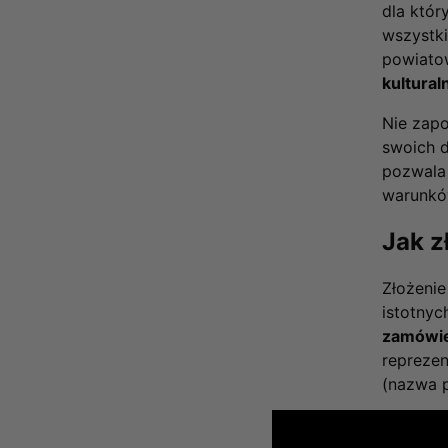
dla któr
wszyst
powiatow
kultural
Nie zap
swoich d
pozwala 
warunkó
Jak z
Złożenie
istotny
zamówie
reprezen
(nazwa p
Choć na
płatnoś