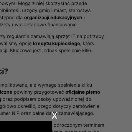
upowym. Mogą z niej skorzystać przede
biblioteki, urzędy gmin i miast, starostwa
ostępne dla
organizacji edukacyjnych i
udżety i wieloetapowe finansowanie.
rzy regularnie zamawiają sprzęt IT na potrzeby
owaliśmy opcję
kredytu kupieckiego
, który
ji. Kluczowe jest jednak spełnienie kilku
ci?
mplikowane, ale wymaga spełnienia kilku
liczne
powinny przygotować
oficjalne pismo
ką oraz podpisem osoby upoważnionej do
egółowo określić, czego dotyczy zamówienie
x
numer NIP oraz pełne dane zamawiającego.
w przypadku zamówień z odroczonym terminem
jemy oficjalnego zamówienia, ponieważ tylko