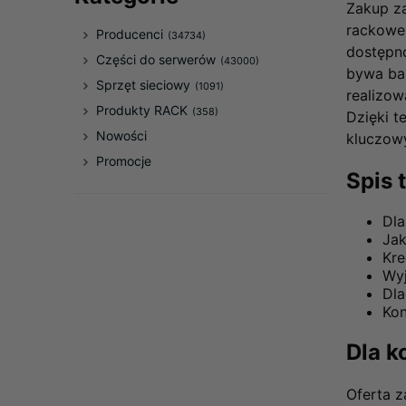
Zakup za
rackowe,
Producenci
(34734)
dostępno
Części do serwerów
(43000)
bywa bar
Sprzęt sieciowy
(1091)
realizow
Produkty RACK
(358)
Dzięki t
Nowości
kluczowy
Promocje
Spis t
Dla
Jak
Kre
Wyj
Dla
Kon
Dla k
Oferta z