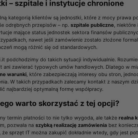
ki – szpitale i instytucje chronione
ną kategorią klientów są jednostki, które z mocy prawa pod
ie odrębnych przepisów – np.
szpitale publiczne
, niektóre
ytucje mające status jednostek sektora finansów publiczny
rzypadkach, nawet jeśli zamówienie zostało złożone formal
eczeń mogą różnić się od standardowych.
.it podchodzimy do takich sytuacji indywidualnie. Rozumi
at ani zawierać typowych umów handlowych. Dlatego w mi
zne warunki
, które zabezpieczają interesy obu stron, jedno
nia. W takich przypadkach zalecamy kontakt z naszym dz
lić najbardziej optymalną formę współpracy.
ego warto skorzystać z tej opcji?
y termin płatności to nie tylko wygoda, ale także
realna 
im, pozwala na
szybką realizację zamówienia
bez konieczn
 że sprzęt IT można zakupić dokładnie wtedy, gdy jest po