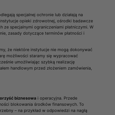
legają specjalnej ochronie lub działają na
 instytucje opieki zdrowotnej, ośrodki badawcze
ch ze specjalnymi ograniczeniami płatniczymi. W
nie, zasady dotyczące terminów płatności i
emy, że niektóre instytucje nie mogą dokonywać
arę możliwości staramy się wypracować
cześnie umożliwiając szybką realizację
iałem handlowym przed złożeniem zamówienia,
korzyść biznesowa
i operacyjna. Przede
ości blokowania środków finansowych. To
trzebny – na przykład w odpowiedzi na nagłą