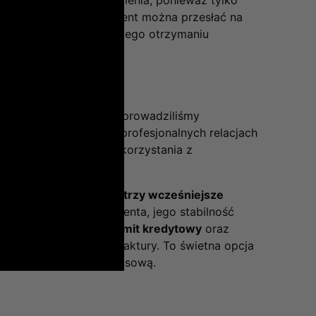
ublicznych. Taki dokument można przesłać na
larza kontaktowego. Po jego otrzymaniu
nia.
h warunków płatności, wprowadziliśmy
 znany i stosowany w profesjonalnych relacjach
ar – bez konieczności korzystania z
realizować co najmniej trzy wcześniejsze
 analizujemy historię klienta, jego stabilność
przyznać
indywidualny limit kredytowy
oraz
od momentu wystawienia faktury. To świetna opcja
eć większą swobodę finansową.