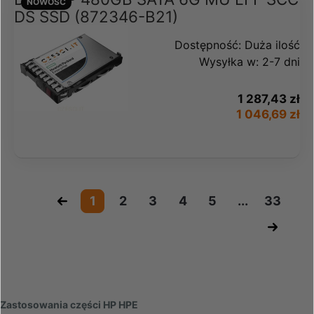
NOWOŚĆ
DS SSD (872346-B21)
Dostępność:
Duża ilość
Wysyłka w:
2-7 dni
1 287,43 zł
1 046,69 zł
«
1
2
3
4
5
...
33
»
Zastosowania części HP HPE