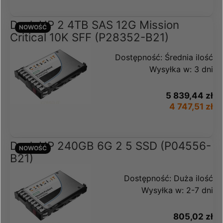
Dysk HP 2 4TB SAS 12G Mission
NOWOŚĆ
Critical 10K SFF (P28352-B21)
Dostępność:
Średnia ilość
Wysyłka w:
3 dni
5 839,44 zł
4 747,51 zł
Dysk HP 240GB 6G 2 5 SSD (P04556-
NOWOŚĆ
B21)
Dostępność:
Duża ilość
Wysyłka w:
2-7 dni
805,02 zł