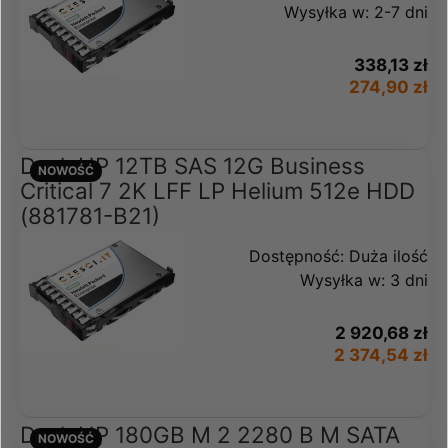
Wysyłka w:
2-7 dni
338,13 zł
274,90 zł
Dysk HP 12TB SAS 12G Business
NOWOŚĆ
Critical 7 2K LFF LP Helium 512e HDD
(881781-B21)
Dostępność:
Duża ilość
Wysyłka w:
3 dni
2 920,68 zł
2 374,54 zł
Dysk HP 180GB M 2 2280 B M SATA
NOWOŚĆ