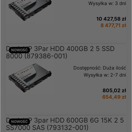
Wysyłka w:
3 dni
10 427,58 zł
8 477,71 zł
Dysk HP 3Par HDD 400GB 2 5 SSD
NOWOŚĆ
8000 (879386-001)
Dostępność:
Duża ilość
Wysyłka w:
2-7 dni
805,02 zł
654,49 zł
Dysk HP 3par HDD 600GB 6G 15K 2 5
NOWOŚĆ
SS7000 SAS (793132-001)