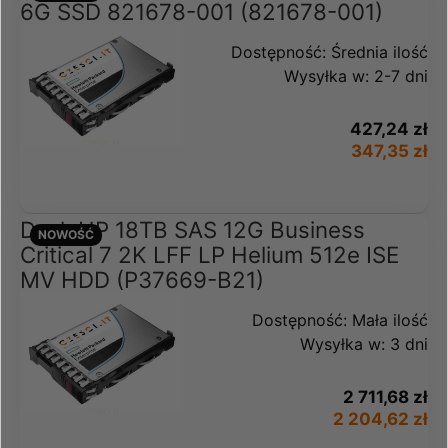
6G SSD 821678-001 (821678-001)
Dostępność:
Średnia ilość
Wysyłka w:
2-7 dni
427,24 zł
347,35 zł
Dysk HP 18TB SAS 12G Business
NOWOŚĆ
Critical 7 2K LFF LP Helium 512e ISE
MV HDD (P37669-B21)
Dostępność:
Mała ilość
Wysyłka w:
3 dni
2 711,68 zł
2 204,62 zł