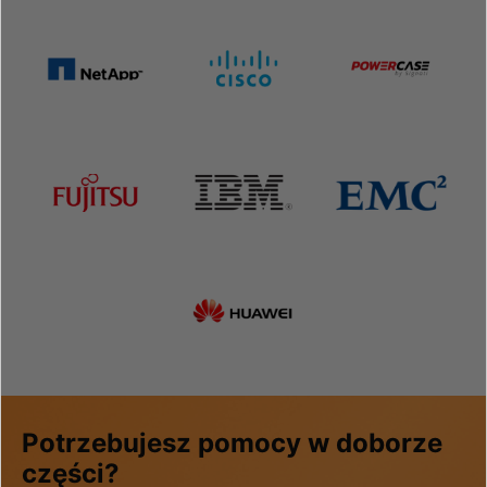
Potrzebujesz pomocy w doborze
części?