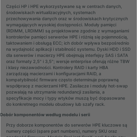
Części HP i HPE wykorzystywane są w centrach danych,
środowiskach wirtualizacyjnych, systemach
przechowywania danych oraz w środowiskach krytycznych
wymagających wysokiej dostępności. Moduły pamięci
(RDIMM, LRDIMM) są projektowane zgodnie z wymaganiami
kontrolerów pamięci serwerów HPE i różnią się pojemnością,
taktowaniem i obsługą ECC; ich dobór wpływa bezpośrednio
na wydajność aplikacji i stabilność systemu. Dyski HDD i SSD
dla serwerów i macierzy HPE obejmują interfejsy SAS i SATA
oraz formaty 2,5" i 3,5"; wersje enterprise oferują różne TBW
i klasy niezawodności. Kontrolery RAID i karty HBA
zarządzają macierzami i konfiguracjami RAID, a
kompatybilność firmware często determinuje poprawną
współpracę z macierzami HPE. Zasilacze i moduły hot-swap
pozwalają na utrzymanie redundancji zasilania, a
specyfikacje mocy i typy wtyków muszą być dopasowane
do konkretnego modelu obudowy lub szafy rack.
Dobór komponentów według modelu i serii
Przy doborze komponentów do serwerów HPE kluczowe są
numery części (spare part numbers), numery SKU oraz