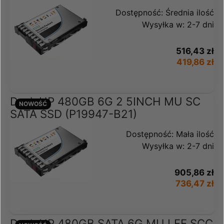
Dostępność:
Średnia ilość
Wysyłka w:
2-7 dni
516,43 zł
419,86 zł
Dysk HP 480GB 6G 2 5INCH MU SC
NOWOŚĆ
SATA SSD (P19947-B21)
Dostępność:
Mała ilość
Wysyłka w:
2-7 dni
905,86 zł
736,47 zł
Dysk HP 480GB SATA 6G MU LFF SCC