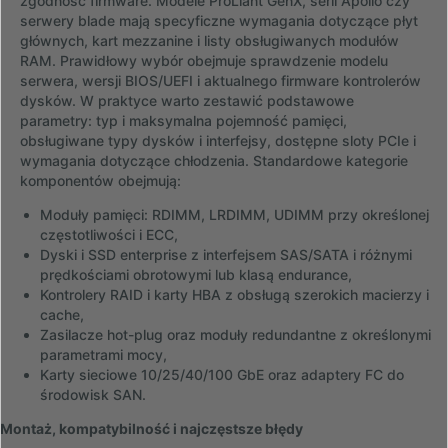
zgodność firmware. Modele ProLiant GenX, serii Apollo czy
serwery blade mają specyficzne wymagania dotyczące płyt
głównych, kart mezzanine i listy obsługiwanych modułów
RAM. Prawidłowy wybór obejmuje sprawdzenie modelu
serwera, wersji BIOS/UEFI i aktualnego firmware kontrolerów
dysków. W praktyce warto zestawić podstawowe
parametry: typ i maksymalna pojemność pamięci,
obsługiwane typy dysków i interfejsy, dostępne sloty PCIe i
wymagania dotyczące chłodzenia. Standardowe kategorie
komponentów obejmują:
Moduły pamięci: RDIMM, LRDIMM, UDIMM przy określonej
częstotliwości i ECC,
Dyski i SSD enterprise z interfejsem SAS/SATA i różnymi
prędkościami obrotowymi lub klasą endurance,
Kontrolery RAID i karty HBA z obsługą szerokich macierzy i
cache,
Zasilacze hot-plug oraz moduły redundantne z określonymi
parametrami mocy,
Karty sieciowe 10/25/40/100 GbE oraz adaptery FC do
środowisk SAN.
Montaż, kompatybilność i najczęstsze błędy