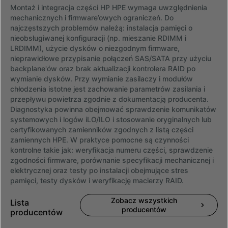
Montaż i integracja części HP HPE wymaga uwzględnienia
mechanicznych i firmware’owych ograniczeń. Do
najczęstszych problemów należą: instalacja pamięci o
nieobsługiwanej konfiguracji (np. mieszanie RDIMM i
LRDIMM), użycie dysków o niezgodnym firmware,
nieprawidłowe przypisanie połączeń SAS/SATA przy użyciu
backplane'ów oraz brak aktualizacji kontrolera RAID po
wymianie dysków. Przy wymianie zasilaczy i modułów
chłodzenia istotne jest zachowanie parametrów zasilania i
przepływu powietrza zgodnie z dokumentacją producenta.
Diagnostyka powinna obejmować sprawdzenie komunikatów
systemowych i logów iLO/ILO i stosowanie oryginalnych lub
certyfikowanych zamienników zgodnych z listą części
zamiennych HPE. W praktyce pomocne są czynności
kontrolne takie jak: weryfikacja numeru części, sprawdzenie
zgodności firmware, porównanie specyfikacji mechanicznej i
elektrycznej oraz testy po instalacji obejmujące stres
pamięci, testy dysków i weryfikację macierzy RAID.
Zobacz wszystkich
Lista
producentów
producentów