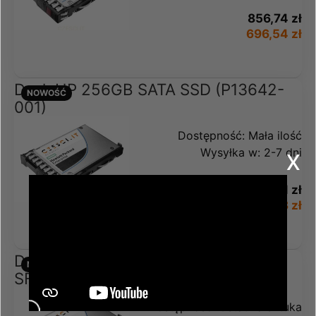
856,74 zł
696,54 zł
Dysk HP 256GB SATA SSD (P13642-
NOWOŚĆ
001)
Dostępność:
Mała ilość
x
Wysyłka w:
2-7 dni
751,51 zł
610,98 zł
Dysk HP 3 84TB SATA 6G Mixed Use
NOWOŚĆ
SFF SC Multi Vendor (P18438-B21)
Dostępność:
Ostatnia sztuka