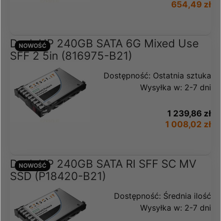
654,49 zł
Dysk HP 240GB SATA 6G Mixed Use
NOWOŚĆ
SFF 2 5in (816975-B21)
Dostępność:
Ostatnia sztuka
Wysyłka w:
2-7 dni
1 239,86 zł
1 008,02 zł
Dysk HP 240GB SATA RI SFF SC MV
NOWOŚĆ
SSD (P18420-B21)
Dostępność:
Średnia ilość
Wysyłka w:
2-7 dni