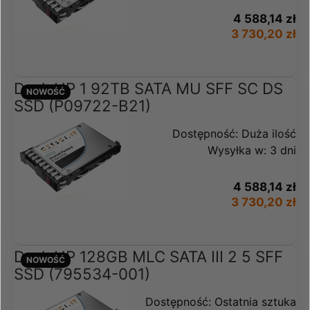
4 588,14 zł
3 730,20 zł
Dysk HP 1 92TB SATA MU SFF SC DS
NOWOŚĆ
SSD (P09722-B21)
Dostępność:
Duża ilość
Wysyłka w:
3 dni
4 588,14 zł
3 730,20 zł
Dysk HP 128GB MLC SATA III 2 5 SFF
NOWOŚĆ
SSD (795534-001)
Dostępność:
Ostatnia sztuka