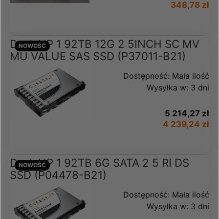
348,78 zł
Dysk HP 1 92TB 12G 2 5INCH SC MV
NOWOŚĆ
MU VALUE SAS SSD (P37011-B21)
Dostępność:
Mała ilość
Wysyłka w:
3 dni
5 214,27 zł
4 239,24 zł
Dysk HP 1 92TB 6G SATA 2 5 RI DS
NOWOŚĆ
SSD (P04478-B21)
Dostępność:
Mała ilość
Wysyłka w:
3 dni