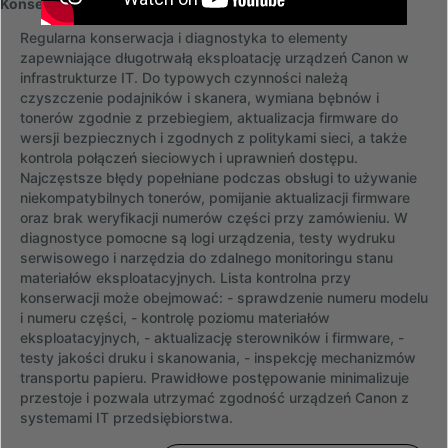
Konserwacja, diagnostyka i najczęstsze błędy
Regularna konserwacja i diagnostyka to elementy
zapewniające długotrwałą eksploatację urządzeń Canon w
infrastrukturze IT. Do typowych czynności należą
czyszczenie podajników i skanera, wymiana bębnów i
tonerów zgodnie z przebiegiem, aktualizacja firmware do
wersji bezpiecznych i zgodnych z politykami sieci, a także
kontrola połączeń sieciowych i uprawnień dostępu.
Najczęstsze błędy popełniane podczas obsługi to używanie
niekompatybilnych tonerów, pomijanie aktualizacji firmware
oraz brak weryfikacji numerów części przy zamówieniu. W
diagnostyce pomocne są logi urządzenia, testy wydruku
serwisowego i narzędzia do zdalnego monitoringu stanu
materiałów eksploatacyjnych. Lista kontrolna przy
konserwacji może obejmować: - sprawdzenie numeru modelu
i numeru części, - kontrolę poziomu materiałów
eksploatacyjnych, - aktualizację sterowników i firmware, -
testy jakości druku i skanowania, - inspekcję mechanizmów
transportu papieru. Prawidłowe postępowanie minimalizuje
przestoje i pozwala utrzymać zgodność urządzeń Canon z
systemami IT przedsiębiorstwa.