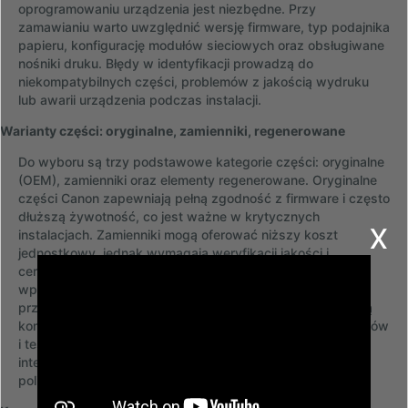
oprogramowaniu urządzenia jest niezbędne. Przy
zamawianiu warto uwzględnić wersję firmware, typ podajnika
papieru, konfigurację modułów sieciowych oraz obsługiwane
nośniki druku. Błędy w identyfikacji prowadzą do
niekompatybilnych części, problemów z jakością wydruku
lub awarii urządzenia podczas instalacji.
Warianty części: oryginalne, zamienniki, regenerowane
Do wyboru są trzy podstawowe kategorie części: oryginalne
(OEM), zamienniki oraz elementy regenerowane. Oryginalne
części Canon zapewniają pełną zgodność z firmware i często
dłuższą żywotność, co jest ważne w krytycznych
x
instalacjach. Zamienniki mogą oferować niższy koszt
jednostkowy, jednak wymagają weryfikacji jakości i
certyfikatów kompatybilności; niektóre zamienniki mogą
wpływać na parametry wydruku lub skracać czas między
przeglądami serwisowymi. Części regenerowane stanowią
kompromis — poddane są wymianie zużywalnych elementów
i testom jakości. Przy doborze należy uwzględnić
intensywność użytkowania, warunki środowiskowe oraz
politykę serwisową organizacji.