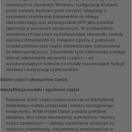
sieciowych w domenach Windows, konfigurację drukarek
przez serwery wydruku (print servers), integrację z
systemami skanowania dokumentów do obiegu
elektronicznego oraz wykorzystanie MFP jako punktów
rejestracji w procesach biznesowych. W środowiskach
serwerowych kluczowe są kompatybilne sterowniki, moduły
sieciowe (Ethernet/Wi‑Fi), firmware zgodny z politykami
bezpieczeństwa oraz części eksploatacyjne dostosowane
do intensywnej pracy. Zrozumienie tych zastosowań pomaga
dobrać odpowiednie akcesoria i części — od
wysokowydajnych tonerów po moduły rozszerzające funkcje
sieciowe i autoryzację użytkowników.
Dobór części i akcesoriów Canon
Identyfikacja modelu i zgodność części
Poprawny dobór części rozpoczyna się od identyfikacji
dokładnego modelu urządzenia i numeru katalogowego
komponentu. Wiele modeli Canon posiada podobne
obudowy, lecz różne mechanizmy wewnętrzne i numery
części zamiennych — dlatego porównanie oznaczeń na
tabliczce znamionowej, dokumentacji serwisowej lub w