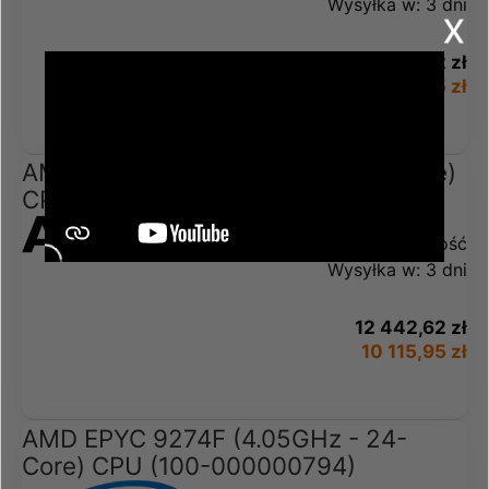
Wysyłka w:
3 dni
x
12 442,62 zł
10 115,95 zł
AMD EPYC 9174F (4.10GHz - 16-Core)
CPU (9174F)
Dostępność:
Mała ilość
Wysyłka w:
3 dni
12 442,62 zł
10 115,95 zł
AMD EPYC 9274F (4.05GHz - 24-
Core) CPU (100-000000794)