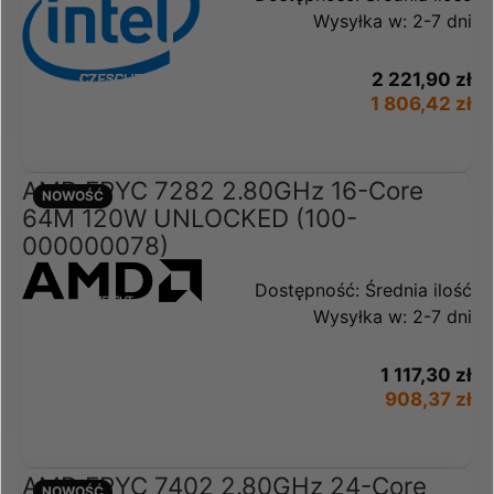
Wysyłka w:
2-7 dni
2 221,90 zł
1 806,42 zł
AMD EPYC 7282 2.80GHz 16-Core
NOWOŚĆ
64M 120W UNLOCKED (100-
000000078)
Dostępność:
Średnia ilość
Wysyłka w:
2-7 dni
1 117,30 zł
908,37 zł
AMD EPYC 7402 2.80GHz 24-Core
NOWOŚĆ