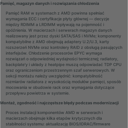
Pamięć, magazyn danych i rozwiązania chłodzenia
Pamięć RAM w systemach z AMD powinna spełniać
wymagania ECC i certyfikacje płyty głównej — decyzje
między RDIMM a LRDIMM wpływają na pojemność i
opóźnienia. W macierzach i serwerach magazyn danych
realizowany jest przez dyski SATA/SAS i NVMe; komponenty
kompatybilne z AMD obejmują adaptery U.2/U.3, karty
rozszerzeń NVMe oraz kontrolery RAID z obsługą pasujących
interfejsów. Chłodzenie procesorów EPYC wymaga
rozwiązań o odpowiedniej wydajności termicznej; radiatory,
backplate'y i układy z heatpipe muszą odpowiadać TDP CPU
oraz ograniczeniom przestrzennym szaf serwerowych. W
sekcji montażu należy uwzględnić: kompatybilność
rozmiarów radiatora z wysokością modułów pamięci, sposób
mocowania w obudowie rack oraz wymagania dotyczące
przepływu powietrza w systemie.
Montaż, zgodność i najczęstsze błędy podczas modernizacji
Proces instalacji komponentów AMD w serwerach i
macierzach obejmuje kilka etapów krytycznych dla
stabilności systemu: aktualizację BIOS/IDRAC/firmware