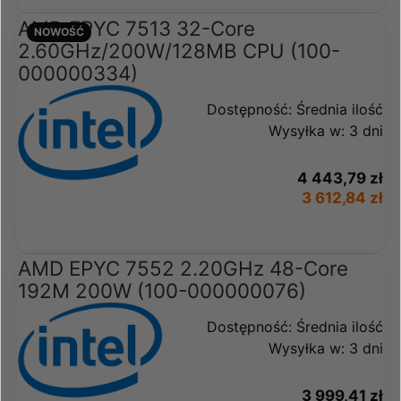
AMD EPYC 7513 32-Core
NOWOŚĆ
2.60GHz/200W/128MB CPU (100-
000000334)
Dostępność:
Średnia ilość
Wysyłka w:
3 dni
4 443,79 zł
3 612,84 zł
AMD EPYC 7552 2.20GHz 48-Core
192M 200W (100-000000076)
Dostępność:
Średnia ilość
Wysyłka w:
3 dni
3 999,41 zł