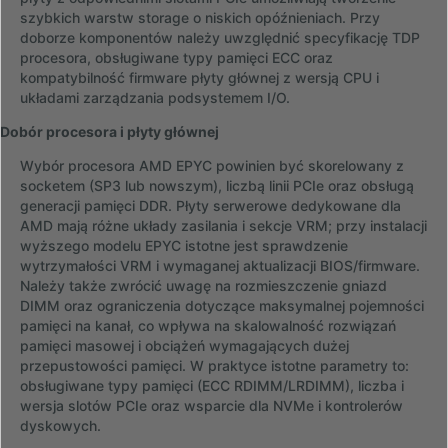
szybkich warstw storage o niskich opóźnieniach. Przy
doborze komponentów należy uwzględnić specyfikację TDP
procesora, obsługiwane typy pamięci ECC oraz
kompatybilność firmware płyty głównej z wersją CPU i
układami zarządzania podsystemem I/O.
Dobór procesora i płyty głównej
Wybór procesora AMD EPYC powinien być skorelowany z
socketem (SP3 lub nowszym), liczbą linii PCIe oraz obsługą
generacji pamięci DDR. Płyty serwerowe dedykowane dla
AMD mają różne układy zasilania i sekcje VRM; przy instalacji
wyższego modelu EPYC istotne jest sprawdzenie
wytrzymałości VRM i wymaganej aktualizacji BIOS/firmware.
Należy także zwrócić uwagę na rozmieszczenie gniazd
DIMM oraz ograniczenia dotyczące maksymalnej pojemności
pamięci na kanał, co wpływa na skalowalność rozwiązań
pamięci masowej i obciążeń wymagających dużej
przepustowości pamięci. W praktyce istotne parametry to:
obsługiwane typy pamięci (ECC RDIMM/LRDIMM), liczba i
wersja slotów PCIe oraz wsparcie dla NVMe i kontrolerów
dyskowych.