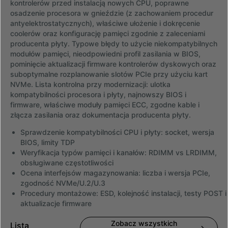
kontrolerów przed instalacją nowych CPU, poprawne
osadzenie procesora w gnieździe (z zachowaniem procedur
antyelektrostatycznych), właściwe ułożenie i dokręcenie
coolerów oraz konfigurację pamięci zgodnie z zaleceniami
producenta płyty. Typowe błędy to użycie niekompatybilnych
modułów pamięci, nieodpowiedni profil zasilania w BIOS,
pominięcie aktualizacji firmware kontrolerów dyskowych oraz
suboptymalne rozplanowanie slotów PCIe przy użyciu kart
NVMe. Lista kontrolna przy modernizacji: ulotka
kompatybilności procesora i płyty, najnowszy BIOS i
firmware, właściwe moduły pamięci ECC, zgodne kable i
złącza zasilania oraz dokumentacja producenta płyty.
Sprawdzenie kompatybilności CPU i płyty: socket, wersja
BIOS, limity TDP
Weryfikacja typów pamięci i kanałów: RDIMM vs LRDIMM,
obsługiwane częstotliwości
Ocena interfejsów magazynowania: liczba i wersja PCIe,
zgodność NVMe/U.2/U.3
Procedury montażowe: ESD, kolejność instalacji, testy POST i
aktualizacje firmware
Zobacz wszystkich
Lista