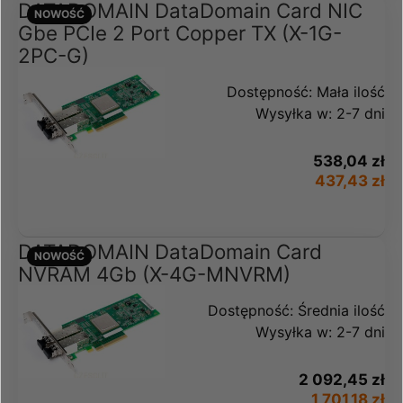
DATADOMAIN DataDomain Card NIC
NOWOŚĆ
Gbe PCIe 2 Port Copper TX (X-1G-
2PC-G)
Dostępność:
Mała ilość
Wysyłka w:
2-7 dni
538,04 zł
437,43 zł
DATADOMAIN DataDomain Card
NOWOŚĆ
NVRAM 4Gb (X-4G-MNVRM)
Dostępność:
Średnia ilość
Wysyłka w:
2-7 dni
2 092,45 zł
1 701,18 zł