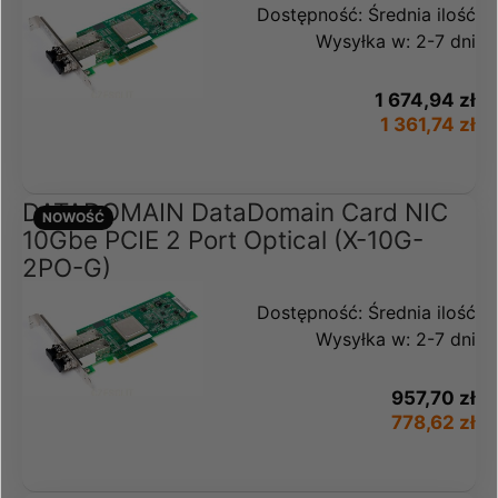
Dostępność:
Średnia ilość
Wysyłka w:
2-7 dni
1 674,94 zł
1 361,74 zł
DATADOMAIN DataDomain Card NIC
NOWOŚĆ
10Gbe PCIE 2 Port Optical (X-10G-
2PO-G)
Dostępność:
Średnia ilość
Wysyłka w:
2-7 dni
957,70 zł
778,62 zł