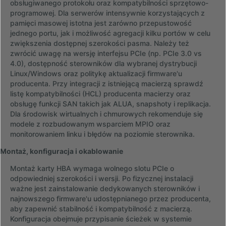
obsługiwanego protokołu oraz kompatybilności sprzętowo-
programowej. Dla serwerów intensywnie korzystających z
pamięci masowej istotna jest zarówno przepustowość
jednego portu, jak i możliwość agregacji kilku portów w celu
zwiększenia dostępnej szerokości pasma. Należy też
zwrócić uwagę na wersję interfejsu PCIe (np. PCIe 3.0 vs
4.0), dostępność sterowników dla wybranej dystrybucji
Linux/Windows oraz politykę aktualizacji firmware'u
producenta. Przy integracji z istniejącą macierzą sprawdź
listę kompatybilności (HCL) producenta macierzy oraz
obsługę funkcji SAN takich jak ALUA, snapshoty i replikacja.
Dla środowisk wirtualnych i chmurowych rekomenduje się
modele z rozbudowanym wsparciem MPIO oraz
monitorowaniem linku i błędów na poziomie sterownika.
Montaż, konfiguracja i okablowanie
Montaż karty HBA wymaga wolnego slotu PCIe o
odpowiedniej szerokości i wersji. Po fizycznej instalacji
ważne jest zainstalowanie dedykowanych sterowników i
najnowszego firmware'u udostępnianego przez producenta,
aby zapewnić stabilność i kompatybilność z macierzą.
Konfiguracja obejmuje przypisanie ścieżek w systemie