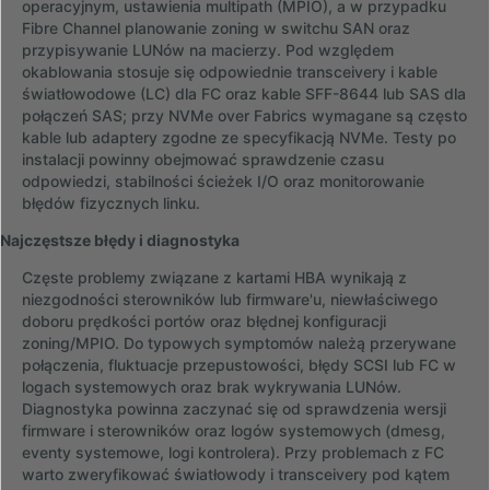
operacyjnym, ustawienia multipath (MPIO), a w przypadku
Fibre Channel planowanie zoning w switchu SAN oraz
przypisywanie LUNów na macierzy. Pod względem
okablowania stosuje się odpowiednie transceivery i kable
światłowodowe (LC) dla FC oraz kable SFF-8644 lub SAS dla
połączeń SAS; przy NVMe over Fabrics wymagane są często
kable lub adaptery zgodne ze specyfikacją NVMe. Testy po
instalacji powinny obejmować sprawdzenie czasu
odpowiedzi, stabilności ścieżek I/O oraz monitorowanie
błędów fizycznych linku.
Najczęstsze błędy i diagnostyka
Częste problemy związane z kartami HBA wynikają z
niezgodności sterowników lub firmware'u, niewłaściwego
doboru prędkości portów oraz błędnej konfiguracji
zoning/MPIO. Do typowych symptomów należą przerywane
połączenia, fluktuacje przepustowości, błędy SCSI lub FC w
logach systemowych oraz brak wykrywania LUNów.
Diagnostyka powinna zaczynać się od sprawdzenia wersji
firmware i sterowników oraz logów systemowych (dmesg,
eventy systemowe, logi kontrolera). Przy problemach z FC
warto zweryfikować światłowody i transceivery pod kątem