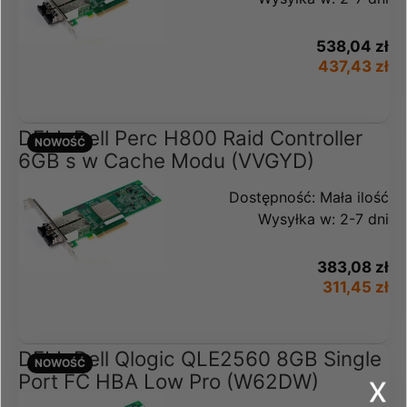
538,04 zł
437,43 zł
DELL Dell Perc H800 Raid Controller
NOWOŚĆ
6GB s w Cache Modu (VVGYD)
Dostępność:
Mała ilość
Wysyłka w:
2-7 dni
383,08 zł
311,45 zł
DELL Dell Qlogic QLE2560 8GB Single
NOWOŚĆ
x
Port FC HBA Low Pro (W62DW)