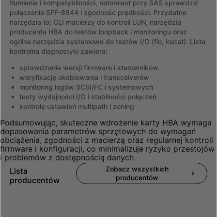
tłumienia i kompatybilności, natomiast przy SAS sprawdzić
połączenia SFF-8644 i zgodność prędkości. Przydatne
narzędzia to: CLI macierzy do kontroli LUN, narzędzia
producenta HBA do testów loopback i monitoringu oraz
ogólne narzędzia systemowe do testów I/O (fio, iostat). Lista
kontrolna diagnostyki zawiera:
sprawdzenie wersji firmware i sterowników
weryfikację okablowania i transceiverów
monitoring logów SCSI/FC i systemowych
testy wydajności I/O i stabilności połączeń
kontrolę ustawień multipath i zoning
Podsumowując, skuteczne wdrożenie karty HBA wymaga
dopasowania parametrów sprzętowych do wymagań
obciążenia, zgodności z macierzą oraz regularnej kontroli
firmware i konfiguracji, co minimalizuje ryzyko przestojów
i problemów z dostępnością danych.
Zobacz wszystkich
Lista
producentów
producentów