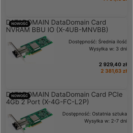
DATADOMAIN DataDomain Card
NOWOŚĆ
NVRAM BBU IO (X-4UB-MNVBB)
Dostępność:
Średnia ilość
Wysyłka w:
3 dni
2 929,40 zł
2 381,63 zł
DATADOMAIN DataDomain Card PCIe
NOWOŚĆ
4Gb 2 Port (X-4G-FC-L2P)
Dostępność:
Ostatnia sztuka
Wysyłka w:
2-7 dni