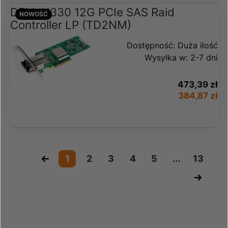
DELL H330 12G PCIe SAS Raid
NOWOŚĆ
Controller LP (TD2NM)
Dostępność:
Duża ilość
Wysyłka w:
2-7 dni
473,39 zł
384,87 zł
«
1
2
3
4
5
...
13
»