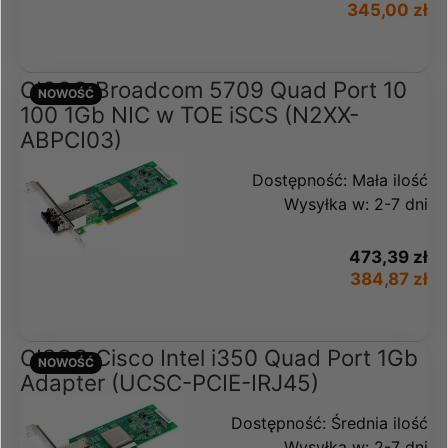
345,00 zł
CISCO Broadcom 5709 Quad Port 10
NOWOŚĆ
100 1Gb NIC w TOE iSCS (N2XX-
ABPCI03)
Dostępność:
Mała ilość
Wysyłka w:
2-7 dni
473,39 zł
384,87 zł
CISCO Cisco Intel i350 Quad Port 1Gb
NOWOŚĆ
Adapter (UCSC-PCIE-IRJ45)
Dostępność:
Średnia ilość
Wysyłka w:
2-7 dni