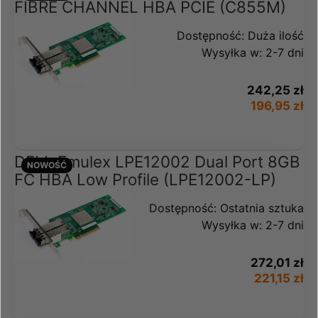
FIBRE CHANNEL HBA PCIE (C855M)
Dostępność:
Duża ilość
Wysyłka w:
2-7 dni
242,25 zł
196,95 zł
DELL Emulex LPE12002 Dual Port 8GB
NOWOŚĆ
FC HBA Low Profile (LPE12002-LP)
Dostępność:
Ostatnia sztuka
Wysyłka w:
2-7 dni
272,01 zł
221,15 zł