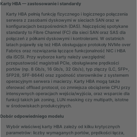
Karty HBA — zastosowanie i standardy
Karty HBA pełnią funkcję fizycznego i logicznego połączenia
serwera z zasobami dyskowymi w sieciach SAN oraz w
konfiguracjach bezpośrednich (DAS). Najczęściej spotykane
standardy to Fibre Channel (FC) dla sieci SAN oraz SAS dla
połączeń z półkami dyskowymi i kontrolerami. W ostatnich
latach pojawiły się też HBA obsługujące protokoły NVMe over
Fabrics oraz rozwiązania łączące funkcjonalność NIC i HBA
dla iSCSI. Przy wyborze karty należy uwzględnić
przepustowość magistrali PCIe, obsługiwane prędkości
portów (np. 8 Gb/s, 16 Gb/s, 32 Gb/s), typ złączy (LC, SFP+,
SFP28, SFF-8644) oraz zgodność sterowników z systemem
operacyjnym serwera i macierzy. Karty HBA mogą także
oferować offload protocol, co zmniejsza obciążenie CPU przy
intensywnych operacjach wejścia/wyjścia, oraz wsparcie dla
funkcji takich jak zoning, LUN masking czy multipath, istotne
w środowiskach produkcyjnych.
Dobór odpowiedniego modelu
Wybór właściwej karty HBA zależy od kilku krytycznych
parametrów: liczby wymaganych portów, prędkości łącza,