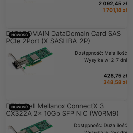
2 092,45 zł
1 701,18 zł
DATADOMAIN DataDomain Card SAS
NOWOŚĆ
PCIe 2Port (X-SASHBA-2P)
Dostępność:
Mała ilość
Wysyłka w:
2-7 dni
428,75 zł
348,58 zł
DELL Dell Mellanox ConnectX-3
NOWOŚĆ
CX322A 2x 10Gb SFP NIC (W0RM9)
Dostępność:
Duża ilość
Wysyłka w:
2-7 dni