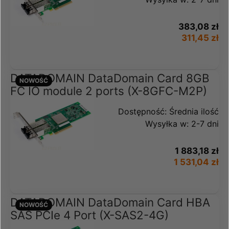
383,08 zł
311,45 zł
DATADOMAIN DataDomain Card 8GB
NOWOŚĆ
FC IO module 2 ports (X-8GFC-M2P)
Dostępność:
Średnia ilość
Wysyłka w:
2-7 dni
1 883,18 zł
1 531,04 zł
DATADOMAIN DataDomain Card HBA
NOWOŚĆ
SAS PCIe 4 Port (X-SAS2-4G)