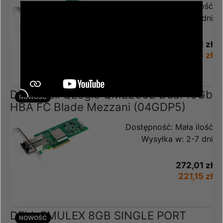
Dostępność:
Średnia ilość
Wysyłka w:
2-7 dni
272,01 zł
221,15 zł
DELL Dell QLogic QME2662 Dual 16Gb
NOWOŚĆ
HBA FC Blade Mezzani (04GDP5)
Dostępność:
Mała ilość
Wysyłka w:
2-7 dni
272,01 zł
221,15 zł
DELL EMULEX 8GB SINGLE PORT
NOWOŚĆ