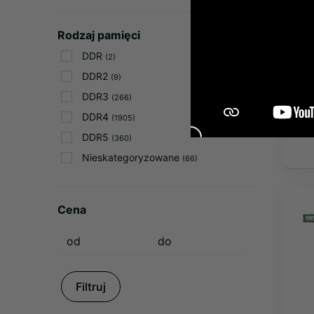
Rodzaj pamięci
DDR
(2)
DDR2
(9)
DDR3
(266)
DDR4
(1905)
DDR5
(360)
Nieskategoryzowane
(66)
Cena
Filtruj