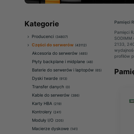
Pamięci 
Kategorie
Pamięci 
Producenci
(34807)
SODIMM do
2133, 240
Części do serwerów
(43112)
wydajność
Akcesoria do serwerów
(485)
profilów 
Płyty backplane i midplane
(48)
Pami
Baterie do serwerów i laptopów
(65)
Dyski twarde
(913)
Transfer danych
(0)
Kable do serwerów
(386)
Karty HBA
(219)
Kontrolery
(241)
Moduły I/O
(205)
Macierze dyskowe
(141)