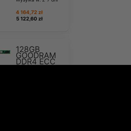
4 164,72 zł
5 122,60 zł
128GB
GOODRAM
DDR4 ECC
REG
2666MHz
QRx4
RDIMM (W-
MEM2666R4Q4128G)
128GB GOODRAM
Moduł pamięci
serwer. DDR4 ECC
REG 2666MHz QRx4