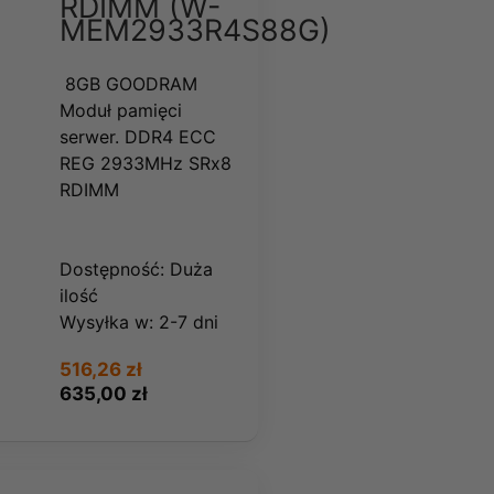
RDIMM (W-
MEM2933R4S88G)
8GB GOODRAM
Moduł pamięci
serwer. DDR4 ECC
REG 2933MHz SRx8
RDIMM
Dostępność:
Duża
ilość
Wysyłka w:
2-7 dni
516,26 zł
635,00 zł