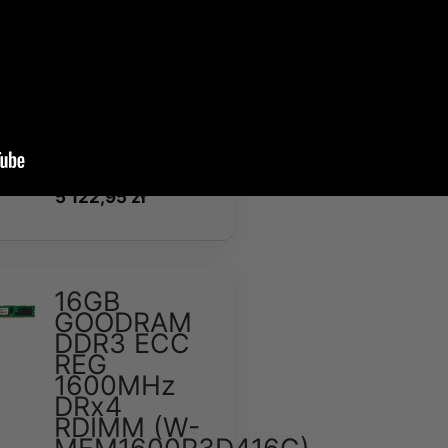
RDIMM
Dostępność:
Duża
ilość
Wysyłka w:
2-7 dni
4 165,00 zł
5 122,95 zł
16GB
GOODRAM
DDR3 ECC
REG
1600MHz
DRx4
RDIMM (W-