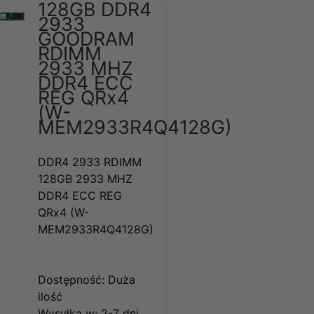
128GB DDR4
2933
GOODRAM
RDIMM
2933 MHZ
DDR4 ECC
REG QRx4
(W-
MEM2933R4Q4128G)
DDR4 2933 RDIMM
128GB 2933 MHZ
DDR4 ECC REG
QRx4 (W-
MEM2933R4Q4128G)
Dostępność:
Duża
ilość
Wysyłka w:
2-7 dni