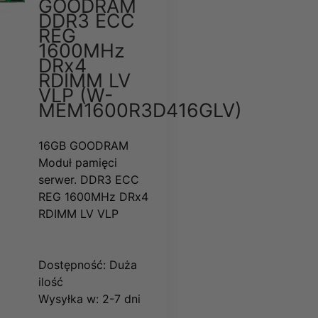
GOODRAM
DDR3 ECC
REG
1600MHz
DRx4
RDIMM LV
VLP (W-
MEM1600R3D416GLV)
16GB GOODRAM
Moduł pamięci
serwer. DDR3 ECC
REG 1600MHz DRx4
RDIMM LV VLP
Dostępność:
Duża
ilość
Wysyłka w:
2-7 dni