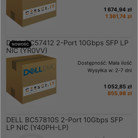
1 674,94 zł
1 361,74 zł
DELL BC57412 2-Port 10Gbps SFP LP
NOWOŚĆ
NIC (YR0VV)
Dostępność:
Mała ilość
Wysyłka w:
2-7 dni
1 052,85 zł
855,98 zł
DELL BC57810S 2-Port 10Gbps SFP
LP NIC (Y40PH-LP)