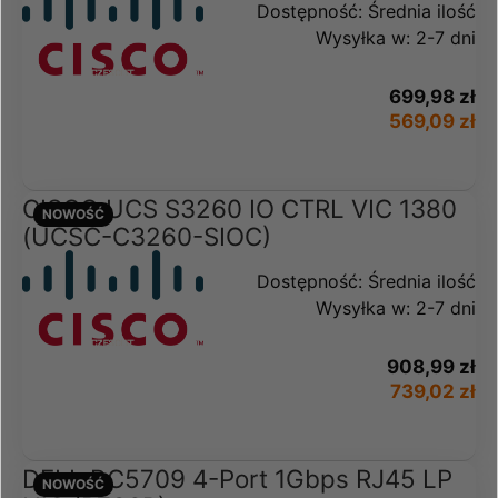
Dostępność:
Średnia ilość
Wysyłka w:
2-7 dni
699,98 zł
569,09 zł
CISCO UCS S3260 IO CTRL VIC 1380
NOWOŚĆ
(UCSC-C3260-SIOC)
Dostępność:
Średnia ilość
Wysyłka w:
2-7 dni
908,99 zł
739,02 zł
DELL BC5709 4-Port 1Gbps RJ45 LP
NOWOŚĆ