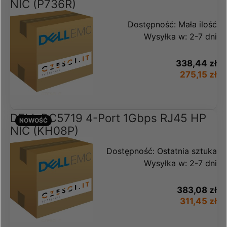
NIC (P736R)
Dostępność:
Mała ilość
Wysyłka w:
2-7 dni
338,44 zł
275,15 zł
DELL BC5719 4-Port 1Gbps RJ45 HP
NOWOŚĆ
NIC (KH08P)
Dostępność:
Ostatnia sztuka
Wysyłka w:
2-7 dni
383,08 zł
311,45 zł