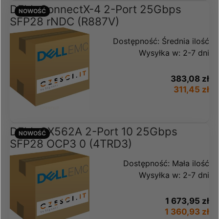
DELL ConnectX-4 2-Port 25Gbps
NOWOŚĆ
SFP28 rNDC (R887V)
Dostępność:
Średnia ilość
Wysyłka w:
2-7 dni
383,08 zł
311,45 zł
DELL CX562A 2-Port 10 25Gbps
NOWOŚĆ
SFP28 OCP3 0 (4TRD3)
Dostępność:
Mała ilość
Wysyłka w:
2-7 dni
1 673,95 zł
1 360,93 zł