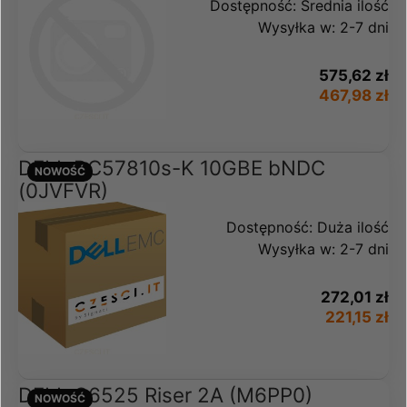
Dostępność:
Średnia ilość
Wysyłka w:
2-7 dni
575,62 zł
467,98 zł
DELL BC57810s-K 10GBE bNDC
NOWOŚĆ
(0JVFVR)
Dostępność:
Duża ilość
Wysyłka w:
2-7 dni
272,01 zł
221,15 zł
DELL C6525 Riser 2A (M6PP0)
NOWOŚĆ