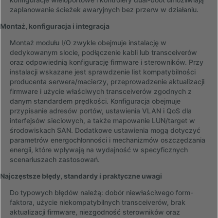
zaplanowanie ścieżek awaryjnych bez przerw w działaniu.
Montaż, konfiguracja i integracja
Montaż modułu I/O zwykle obejmuje instalację w
dedykowanym slocie, podłączenie kabli lub transceiverów
oraz odpowiednią konfigurację firmware i sterowników. Przy
instalacji wskazane jest sprawdzenie list kompatybilności
producenta serwera/macierzy, przeprowadzenie aktualizacji
firmware i użycie właściwych transceiverów zgodnych z
danym standardem prędkości. Konfiguracja obejmuje
przypisanie adresów portów, ustawienia VLAN i QoS dla
interfejsów sieciowych, a także mapowanie LUN/target w
środowiskach SAN. Dodatkowe ustawienia mogą dotyczyć
parametrów energochłonności i mechanizmów oszczędzania
energii, które wpływają na wydajność w specyficznych
scenariuszach zastosowań.
Najczęstsze błędy, standardy i praktyczne uwagi
Do typowych błędów należą: dobór niewłaściwego form-
faktora, użycie niekompatybilnych transceiverów, brak
aktualizacji firmware, niezgodność sterowników oraz