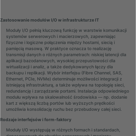
Zastosowanie modułów I/O w infrastrukturze IT
Moduły I/O pełnią kluczową funkcję w warstwie komunikacji
systemów serwerowych i macierzowych, zapewniając
fizyczne i logiczne połączenia między hostami, siecią i
pamięcią masową. W praktyce oznacza to realizację
transmisji danych o różnych parametrach: niskiej latencji dla
aplikacji bazodanowych, wysokiej przepustowości dla
wirtualizacji i analiz, a także dedykowanych łączy dla
backupu i replikacji. Wybór interfejsu (Fibre Channel, SAS,
Ethernet, PCIe, NVMe) determinuje możliwości integracji z
istniejącą infrastrukturą, a także wpływa na topologię sieci,
redundancję i zarządzanie portami. Instalacja odpowiedniego
modułu wpływa na skalowalność środowiska — np. dodanie
kart z większą liczbą portów lub wyższych prędkości
umożliwia konsolidację ruchu bez przebudowy całej sieci.
Rodzaje interfejsów i form-faktory
Moduły I/O występują w różnych formach i standardach,
dopasowanych do obudów serwerowych i macierzy.