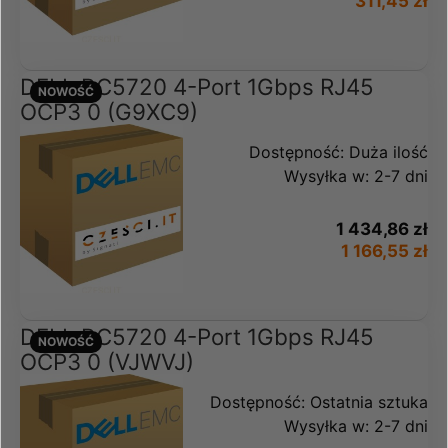
311,45 zł
DELL BC5720 4-Port 1Gbps RJ45
NOWOŚĆ
OCP3 0 (G9XC9)
Dostępność:
Duża ilość
Wysyłka w:
2-7 dni
1 434,86 zł
1 166,55 zł
DELL BC5720 4-Port 1Gbps RJ45
NOWOŚĆ
OCP3 0 (VJWVJ)
Dostępność:
Ostatnia sztuka
Wysyłka w:
2-7 dni