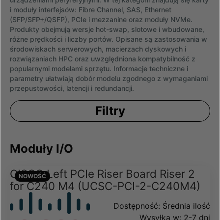
i moduły interfejsów: Fibre Channel, SAS, Ethernet
(SFP/SFP+/QSFP), PCIe i mezzanine oraz moduły NVMe.
Produkty obejmują wersje hot-swap, slotowe i wbudowane,
różne prędkości i liczby portów. Opisane są zastosowania w
środowiskach serwerowych, macierzach dyskowych i
rozwiązaniach HPC oraz uwzględniona kompatybilność z
popularnymi modelami sprzętu. Informacje techniczne i
parametry ułatwiają dobór modelu zgodnego z wymaganiami
przepustowości, latencji i redundancji.
Filtry
Moduły I/O
CISCO Left PCIe Riser Board Riser 2
NOWOŚĆ
for C240 M4 (UCSC-PCI-2-C240M4)
Dostępność:
Średnia ilość
Wysyłka w:
2-7 dni