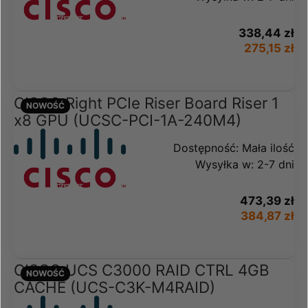
338,44 zł
275,15 zł
CISCO Right PCIe Riser Board Riser 1
NOWOŚĆ
x8 GPU (UCSC-PCI-1A-240M4)
Dostępność:
Mała ilość
Wysyłka w:
2-7 dni
473,39 zł
384,87 zł
CISCO UCS C3000 RAID CTRL 4GB
NOWOŚĆ
CACHE (UCS-C3K-M4RAID)