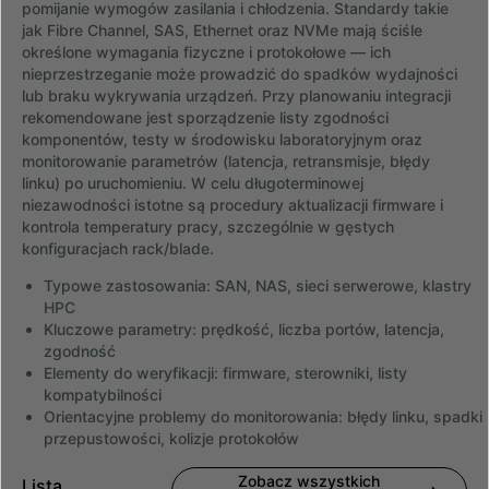
pomijanie wymogów zasilania i chłodzenia. Standardy takie
jak Fibre Channel, SAS, Ethernet oraz NVMe mają ściśle
określone wymagania fizyczne i protokołowe — ich
nieprzestrzeganie może prowadzić do spadków wydajności
lub braku wykrywania urządzeń. Przy planowaniu integracji
rekomendowane jest sporządzenie listy zgodności
komponentów, testy w środowisku laboratoryjnym oraz
monitorowanie parametrów (latencja, retransmisje, błędy
linku) po uruchomieniu. W celu długoterminowej
niezawodności istotne są procedury aktualizacji firmware i
kontrola temperatury pracy, szczególnie w gęstych
konfiguracjach rack/blade.
Typowe zastosowania: SAN, NAS, sieci serwerowe, klastry
HPC
Kluczowe parametry: prędkość, liczba portów, latencja,
zgodność
Elementy do weryfikacji: firmware, sterowniki, listy
kompatybilności
Orientacyjne problemy do monitorowania: błędy linku, spadki
przepustowości, kolizje protokołów
Zobacz wszystkich
Lista