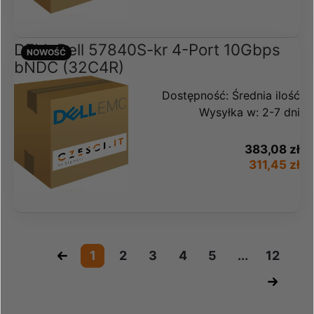
DELL Dell 57840S-kr 4-Port 10Gbps
NOWOŚĆ
bNDC (32C4R)
Dostępność:
Średnia ilość
Wysyłka w:
2-7 dni
383,08 zł
311,45 zł
«
1
2
3
4
5
...
12
»