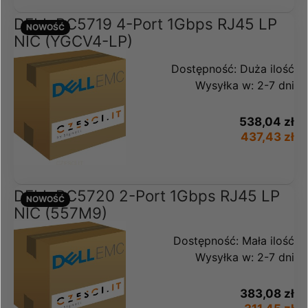
DELL BC5719 4-Port 1Gbps RJ45 LP
NOWOŚĆ
NIC (YGCV4-LP)
Dostępność:
Duża ilość
Wysyłka w:
2-7 dni
538,04 zł
437,43 zł
DELL BC5720 2-Port 1Gbps RJ45 LP
NOWOŚĆ
NIC (557M9)
Dostępność:
Mała ilość
Wysyłka w:
2-7 dni
383,08 zł