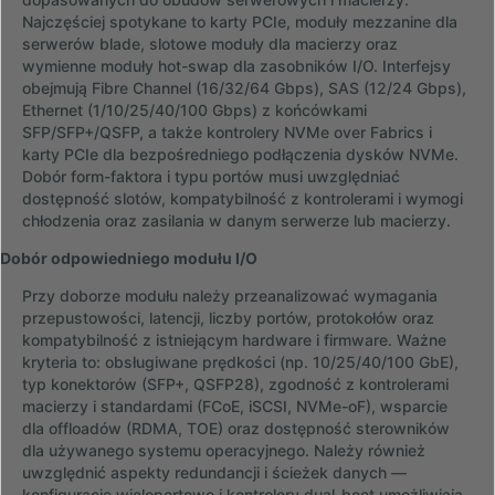
Najczęściej spotykane to karty PCIe, moduły mezzanine dla
serwerów blade, slotowe moduły dla macierzy oraz
wymienne moduły hot-swap dla zasobników I/O. Interfejsy
obejmują Fibre Channel (16/32/64 Gbps), SAS (12/24 Gbps),
Ethernet (1/10/25/40/100 Gbps) z końcówkami
SFP/SFP+/QSFP, a także kontrolery NVMe over Fabrics i
karty PCIe dla bezpośredniego podłączenia dysków NVMe.
Dobór form-faktora i typu portów musi uwzględniać
dostępność slotów, kompatybilność z kontrolerami i wymogi
chłodzenia oraz zasilania w danym serwerze lub macierzy.
Dobór odpowiedniego modułu I/O
Przy doborze modułu należy przeanalizować wymagania
przepustowości, latencji, liczby portów, protokołów oraz
kompatybilność z istniejącym hardware i firmware. Ważne
kryteria to: obsługiwane prędkości (np. 10/25/40/100 GbE),
typ konektorów (SFP+, QSFP28), zgodność z kontrolerami
macierzy i standardami (FCoE, iSCSI, NVMe-oF), wsparcie
dla offloadów (RDMA, TOE) oraz dostępność sterowników
dla używanego systemu operacyjnego. Należy również
uwzględnić aspekty redundancji i ścieżek danych —
konfiguracje wieloportowe i kontrolery dual-boot umożliwiają