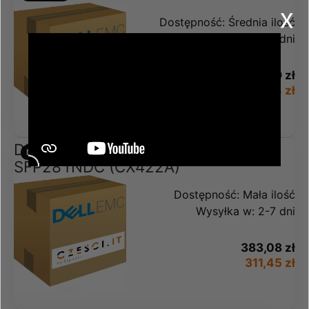
x
Dostępność:
Średnia ilość
Wysyłka w:
2-7 dni
1 548,99 zł
1 259,34 zł
DELL ConnectX-4 2-Port 25Gbps
NOWOŚĆ
SFP28 rNDC (CX422A)
Dostępność:
Mała ilość
Wysyłka w:
2-7 dni
383,08 zł
311,45 zł