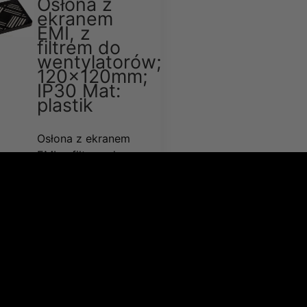
Osłona z
ekranem
EMI, z
filtrem do
wentylatorów;
120x120mm;
IP30 Mat:
plastik
Osłona z ekranem
EMI, z filtrem do
wentylatorów;
120x120mm; IP30
Mat: plastik
Dostępność:
Średnia
ilość
Wysyłka w:
48
godzin