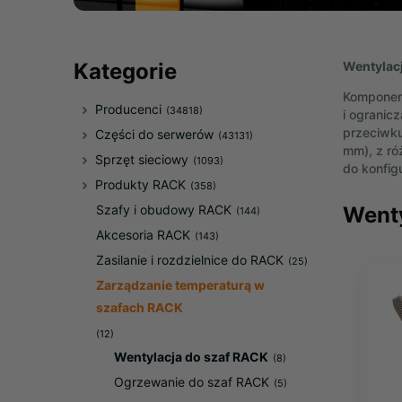
Wentylac
Kategorie
Komponent
Producenci
(34818)
i ogranicz
przeciwku
Części do serwerów
(43131)
mm), z ró
Sprzęt sieciowy
(1093)
do konfigu
Produkty RACK
(358)
Wenty
Szafy i obudowy RACK
(144)
Akcesoria RACK
(143)
Zasilanie i rozdzielnice do RACK
(25)
Zarządzanie temperaturą w
szafach RACK
(12)
Wentylacja do szaf RACK
(8)
Ogrzewanie do szaf RACK
(5)