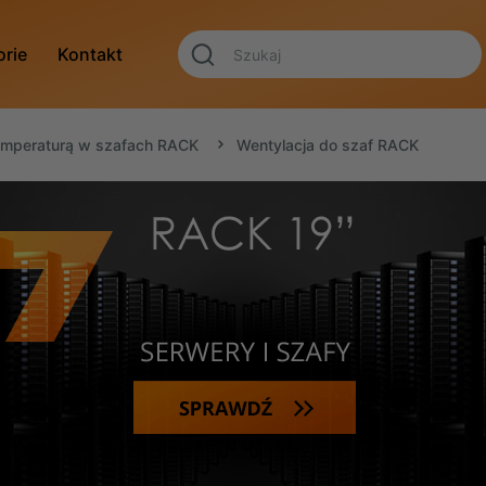
orie
Kontakt
emperaturą w szafach RACK
Wentylacja do szaf RACK