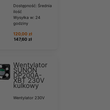
Dostępność:
Średnia
ilość
Wysyłka w:
24
godziny
120,00 zł
147,60 zł
Wentylator
SUNON
DP200A-
XBT 230V
kulkowy
Wentylator 230V