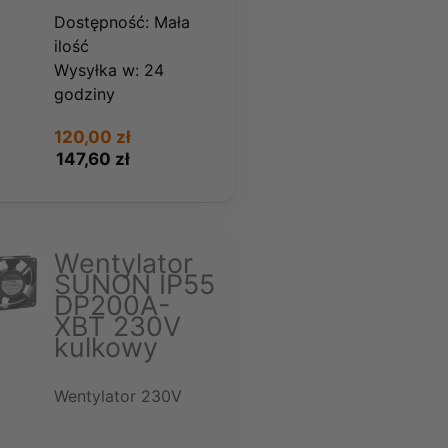
Dostępność:
Mała
ilość
Wysyłka w:
24
godziny
120,00 zł
147,60 zł
Wentylator
SUNON IP55
DP200A-
XBT 230V
kulkowy
Wentylator 230V