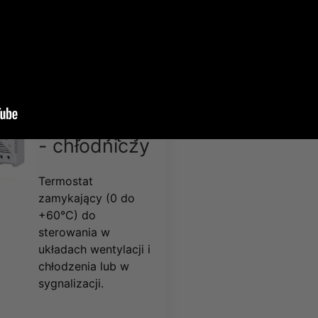
40,00 zł
49,20 zł
Termostat
zamykający
- chłodniczy
Termostat
zamykający (0 do
+60°C) do
sterowania w
układach wentylacji i
chłodzenia lub w
sygnalizacji.