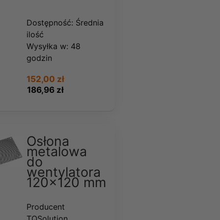
Dostępność:
Średnia
ilość
Wysyłka w:
48
godzin
152,00 zł
186,96 zł
Osłona
metalowa
do
wentylatora
120x120 mm
Producent
TQSolution