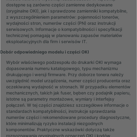
dostępne są zarówno części zamienne dedykowane
(oryginalne OKI), jak i sprawdzone zamienniki kompatybilne,
z wyszczególnieniem parametrów: pojemności tonerów,
wydajności stron, numerów części (PN) oraz instrukcji
serwisowych. Informacje o kompatybilności i specyfikacji
technicznej pomagają w planowaniu zapasów materiałów
eksploatacyjnych dla firm i serwisów IT.
Dobór odpowiedniego modelu i części OKI
Wybór właściwego podzespołu do drukarki OKI wymaga
dopasowania numeru katalogowego, typu mechanizmu
drukującego i wersji firmware. Przy doborze tonera należy
uwzględnić model urządzenia, numer części producenta oraz
oczekiwaną wydajność w stronach. W przypadku elementów
mechanicznych, takich jak fuser, bęben czy podajnik papieru,
istotne są parametry montażowe, wymiary i interfejsy
połączeń. W tej części znajdziesz szczegółowe informacje o
standardach kompatybilności, instrukcje sprawdzania
numerów części i rekomendowane procedury diagnostyczne,
które minimalizują ryzyko instalacji niezgodnych
komponentów. Praktyczne wskazówki dotyczą także
rozpoznawania oryginalnych oznaczeń OKI i kodów