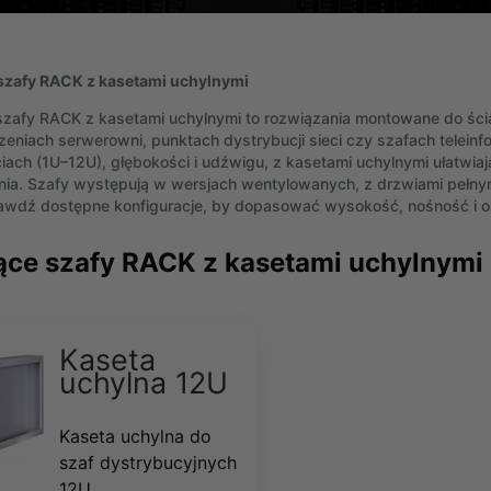
szafy RACK z kasetami uchylnymi
zafy RACK z kasetami uchylnymi to rozwiązania montowane do śc
eniach serwerowni, punktach dystrybucji sieci czy szafach teleinf
ach (1U–12U), głębokości i udźwigu, z kasetami uchylnymi ułatwia
ia. Szafy występują w wersjach wentylowanych, z drzwiami pełny
rawdź dostępne konfiguracje, by dopasować wysokość, nośność i opc
ce szafy RACK z kasetami uchylnymi
Kaseta
uchylna 12U
Kaseta uchylna do
szaf dystrybucyjnych
12U