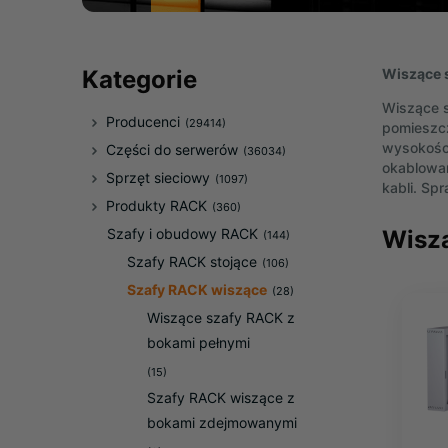
Wiszące 
Kategorie
Wiszące s
Producenci
(29414)
pomieszcz
wysokości
Części do serwerów
(36034)
okablowan
Sprzęt sieciowy
(1097)
kabli. Sp
Produkty RACK
(360)
Wiszą
Szafy i obudowy RACK
(144)
Szafy RACK stojące
(106)
Szafy RACK wiszące
(28)
Wiszące szafy RACK z
bokami pełnymi
(15)
Szafy RACK wiszące z
bokami zdejmowanymi