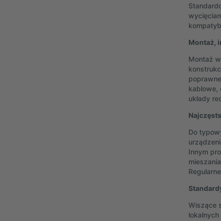
Standardo
wycięciam
kompatybi
Montaż, i
Montaż w
konstrukc
poprawnej
kablowe, 
układy re
Najczęsts
Do typowy
urządzeni
Innym pro
mieszania
Regularne
Standard
Wiszące s
lokalnyc