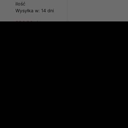
ilość
Wysyłka w:
14 dni
224,06 zł
275,59 zł
Kaseta
uchylna 9U
Kaseta uchylna do
szaf dystrybucyjnych
9U
Dostępność:
Mała
ilość
Wysyłka w:
14 dni