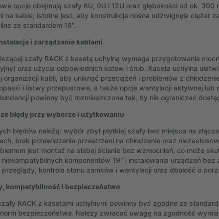
we opcje obejmują szafy 6U, 9U i 12U oraz głębokości od ok. 300
i na kable; istotne jest, aby konstrukcja nośna udźwignęła cięża
lne ze standardem 19".
nstalacja i zarządzanie kablami
iszącej szafy RACK z kasetą uchylną wymaga przygotowania mocn
yjny) oraz użycia odpowiednich kotew i śrub. Kaseta uchylna ułatwi
 organizacji kabli, aby uniknąć przeciążeń i problemów z chłodzeni
opaski i listwy przepustowe, a także opcje wentylacji aktywnej lub
dundancji powinny być rozmieszczone tak, by nie ograniczać dostę
ze błędy przy wyborze i użytkowaniu
ch błędów należą: wybór zbyt płytkiej szafy bez miejsca na złąc
ach, brak przewidzenia przestrzeni na chłodzenie oraz niezastos
blemem jest montaż na słabej ścianie bez wzmocnień, co może sk
 niekompatybilnych komponentów 19" i instalowania urządzeń be
 przeglądy, kontrola stanu zamków i wentylacji oraz dbałość o porz
y, kompatybilność i bezpieczeństwo
zafy RACK z kasetami uchylnymi powinny być zgodne ze standarda
h norm bezpieczeństwa. Należy zwracać uwagę na zgodność wymia