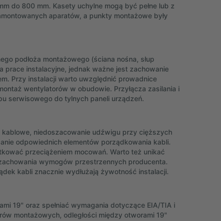
 mm do 800 mm. Kasety uchylne mogą być pełne lub z
r zamontowanych aparatów, a punkty montażowe były
ego podłoża montażowego (ściana nośna, słup
a prace instalacyjne, jednak ważne jest zachowanie
em. Przy instalacji warto uwzględnić prowadnice
 montaż wentylatorów w obudowie. Przyłącza zasilania i
pu serwisowego do tylnych paneli urządzeń.
za kablowe, niedoszacowanie udźwigu przy cięższych
owanie odpowiednich elementów porządkowania kabli.
utkować przeciążeniem mocowań. Warto też unikać
z zachowania wymogów przestrzennych producenta.
ądek kabli znacznie wydłużają żywotność instalacji.
mi 19" oraz spełniać wymagania dotyczące EIA/TIA i
rów montażowych, odległości między otworami 19"