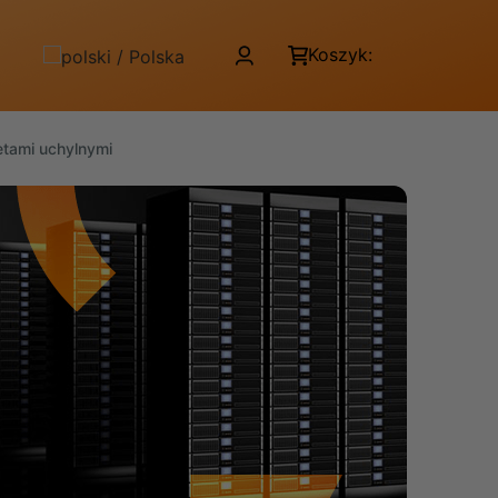
Koszyk:
tami uchylnymi