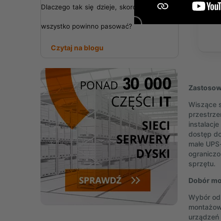
Dlaczego tak się dzieje, skoro teoretycznie
wszystko powinno pasować?
Czytaj na blogu
Zastosow
Wiszące 
przestrze
instalacj
dostęp do
małe UPS-
ograniczo
sprzętu.
Dobór mo
Wybór odp
montażową
urządzeń 