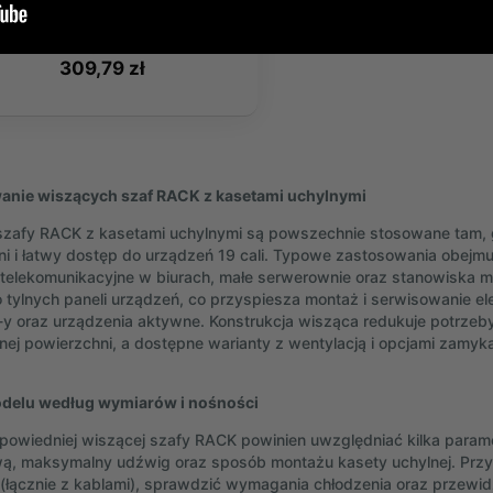
251,86 zł
309,79 zł
anie wiszących szaf RACK z kasetami uchylnymi
szafy RACK z kasetami uchylnymi są powszechnie stosowane tam,
ni i łatwy dostęp do urządzeń 19 cali. Typowe zastosowania obejmuj
e telekomunikacyjne w biurach, małe serwerownie oraz stanowiska 
 tylnych paneli urządzeń, co przyspiesza montaż i serwisowanie e
y oraz urządzenia aktywne. Konstrukcja wisząca redukuje potrzeb
nej powierzchni, a dostępne warianty z wentylacją i opcjami zamy
delu według wymiarów i nośności
owiedniej wiszącej szafy RACK powinien uwzględniać kilka param
, maksymalny udźwig oraz sposób montażu kasety uchylnej. Przy
(łącznie z kablami), sprawdzić wymagania chłodzenia oraz przewid