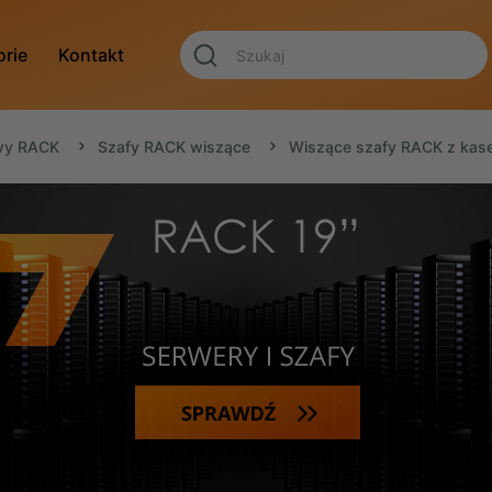
orie
Kontakt
owy RACK
Szafy RACK wiszące
Wiszące szafy RACK z kase