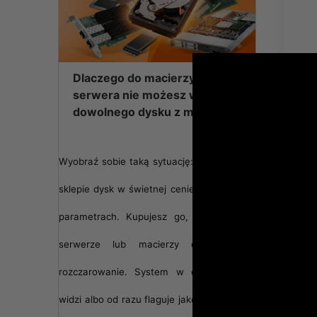
Dlaczego do macierzy lub
serwera nie możesz włożyć
dowolnego dysku z marketu?
Wyobraź sobie taką sytuację: znajdujesz w
sklepie dysk w świetnej cenie i o idealnych
parametrach. Kupujesz go, montujesz w
serwerze lub macierzy dyskowej i...
rozczarowanie. System w ogóle go nie
widzi albo od razu flaguje jako uszkodzony.