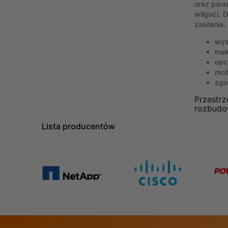
oraz para
wilgoć). 
zasilania
wys
mak
opc
możl
zgo
Przestrz
rozbudo
Lista producentów