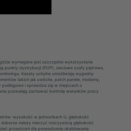
 gdzie wymagane jest oszczędne wykorzystanie
ą punkty dystrybucji (POP), sieciowe szafy piętrowe,
monitoringu. Kasety uchylne umożliwiają wygodny
lementów takich jak switche, patch panele, modemy,
y podłogowe i sprawdza się w miejscach o
kania pozwalają zachować kontrolę warunków pracy
etrów: wysokość w jednostkach U, głębokość
 doborze należy mierzyć rzeczywistą głębokość
zieć przestrzeń dla prowadzenia okablowania.