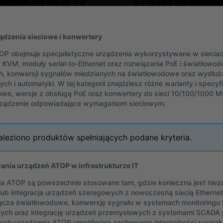
dzenia sieciowe i konwertery
OP obejmuje specjalistyczne urządzenia wykorzystywane w sieciac
 KVM, moduły serial-to-Ethernet oraz rozwiązania PoE i światłow
, konwersji sygnałów miedzianych na światłowodowe oraz wydłuża
ch i automatyki. W tej kategorii znajdziesz różne warianty i specy
owe, wersje z obsługą PoE oraz konwertery do sieci 10/100/1000 Mbp
rządzenie odpowiadające wymaganiom sieciowym.
aleziono produktów spełniających podane kryteria.
nia urządzeń ATOP w infrastrukturze IT
a ATOP są powszechnie stosowane tam, gdzie konieczna jest niez
lub integracja urządzeń szeregowych z nowoczesną siecią Etherne
ącza światłowodowe, konwersję sygnału w systemach monitoringu IP
ch oraz integrację urządzeń przemysłowych z systemami SCADA p
ch urządzenia ATOP umożliwiają zachowanie integralności sygnału