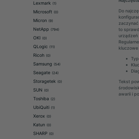
Najczęsts
Lexmark
(1)
Do najczę
Microsoft
(0)
konfigura
Micron
(9)
zaczynać 
NetApp
to sprawd
(794)
urządzeń 
OKI
(0)
Regularne
QLogic
(11)
kluczowe d
Ricoh
(0)
Typ
Samsung
(54)
Klu
Dia
Seagate
(24)
Storagetek
Tekst pow
(0)
środowisk
SUN
(0)
awarii i 
Toshiba
(2)
UbiQuiti
(1)
Xerox
(0)
Katun
(0)
SHARP
(0)