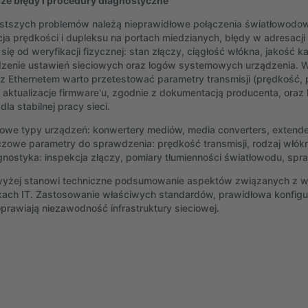
ze błędy i procedury diagnostyczne
stszych problemów należą nieprawidłowe połączenia światłowodowe
cja prędkości i dupleksu na portach miedzianych, błędy w adresacji
się od weryfikacji fizycznej: stan złączy, ciągłość włókna, jakość k
zenie ustawień sieciowych oraz logów systemowych urządzenia. 
z Ethernetem warto przetestować parametry transmisji (prędkość, 
 aktualizacje firmware'u, zgodnie z dokumentacją producenta, oraz
la stabilnej pracy sieci.
owe typy urządzeń: konwertery mediów, media converters, extender
czowe parametry do sprawdzenia: prędkość transmisji, rodzaj włók
gnostyka: inspekcja złączy, pomiary tłumienności światłowodu, spr
yżej stanowi techniczne podsumowanie aspektów związanych z wyb
ach IT. Zastosowanie właściwych standardów, prawidłowa konfigur
poprawiają niezawodność infrastruktury sieciowej.