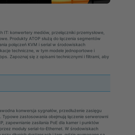
h IT: konwertery mediów, przełączniki przemysłowe,
odowe. Produkty ATOP służą do łączenia segmentów
nia połączeń KVM i serial w środowiskach
fikacje techniczne, w tym modele jednoportowe i
s. Zapoznaj się z opisami technicznymi i filtrami, aby
awodna konwersja sygnałów, przedłużenie zasięgu
t. Typowe zastosowania obejmują łączenie serwerowni
, zapewnianie zasilania PoE dla kamer i punktów
rzez moduły serial-to-Ethernet. W środowiskach
 przy długich dystansach i tam, gdzie wymagane są