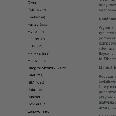
Diverse
(0)
dedykowan
EMC
bezpośredn
(2267)
Emulex
(0)
Dobór mo
Fujitsu
(1880)
Wybór kon
Hynix
(22)
typ inter
portów or
HP Inc.
(7)
kompatybi
HDS
(401)
integracj
HP HPE
fizycznym
(583)
to-Ethern
Huawei
(117)
Montaż, k
Integral Memory
(2462)
Intel
(738)
Podczas i
światłow
IBM
(7780)
listwy mo
Jabra
(1)
podstawow
Juniper
przypadku
(0)
ułatwiają
Kyocera
(3)
awaryjnyc
Lenovo
(5652)