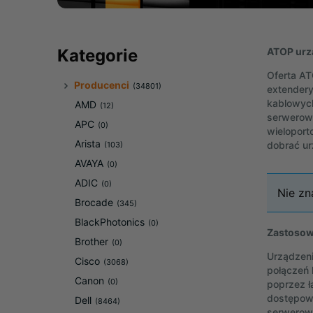
ATOP urzą
Kategorie
Oferta AT
Producenci
(34801)
extendery
kablowych
AMD
(12)
serwerowy
APC
(0)
wieloport
Arista
dobrać u
(103)
AVAYA
(0)
ADIC
(0)
Nie zn
Brocade
(345)
BlackPhotonics
(0)
Zastosowa
Brother
(0)
Urządzeni
Cisco
(3068)
połączeń 
Canon
(0)
poprzez ł
dostępowy
Dell
(8464)
serwerowy