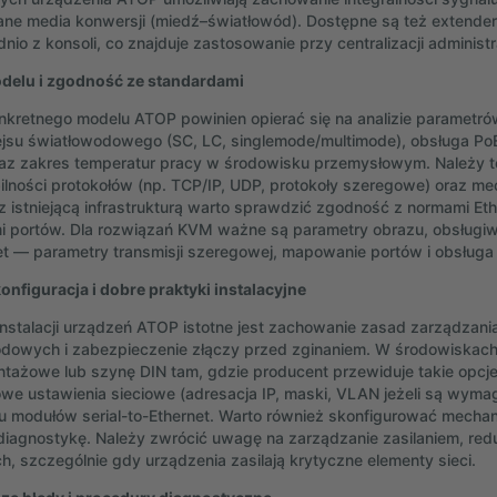
e media konwersji (miedź–światłowód). Dostępne są też extende
io z konsoli, co znajduje zastosowanie przy centralizacji administra
delu i zgodność ze standardami
kretnego modelu ATOP powinien opierać się na analizie parametrów
fejsu światłowodowego (SC, LC, singlemode/multimode), obsługa PoE
az zakres temperatur pracy w środowisku przemysłowym. Należy 
lności protokołów (np. TCP/IP, UDP, protokoły szeregowe) oraz m
i z istniejącą infrastrukturą warto sprawdzić zgodność z normami E
i portów. Dla rozwiązań KVM ważne są parametry obrazu, obsługiwan
et — parametry transmisji szeregowej, mapowanie portów i obsługa
onfiguracja i dobre praktyki instalacyjne
nstalacji urządzeń ATOP istotne jest zachowanie zasad zarządzani
odowych i zabezpieczenie złączy przed zginaniem. W środowiska
ntażowe lub szynę DIN tam, gdzie producent przewiduje takie opc
e ustawienia sieciowe (adresacja IP, maski, VLAN jeżeli są wymag
 modułów serial-to-Ethernet. Warto również skonfigurować mechani
 diagnostykę. Należy zwrócić uwagę na zarządzanie zasilaniem, red
h, szczególnie gdy urządzenia zasilają krytyczne elementy sieci.