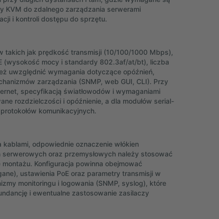
ry KVM do zdalnego zarządzania serwerami
cji i kontroli dostępu do sprzętu.
 takich jak prędkość transmisji (10/100/1000 Mbps),
 (wysokość mocy i standardy 802.3af/at/bt), liczba
też uwzględnić wymagania dotyczące opóźnień,
echanizmów zarządzania (SNMP, web GUI, CLI). Przy
thernet, specyfikacją światłowodów i wymaganiami
e rozdzielczości i opóźnienie, a dla modułów serial-
 protokołów komunikacyjnych.
a kablami, odpowiednie oznaczenie włókien
ch serwerowych oraz przemysłowych należy stosować
je montażu. Konfiguracja powinna obejmować
ane), ustawienia PoE oraz parametry transmisji w
zmy monitoringu i logowania (SNMP, syslog), które
undancję i ewentualne zastosowanie zasilaczy