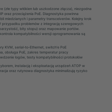
 (złe typy włókien lub uszkodzone złącza), niezgodna
 IP oraz przeciążenia PoE. Diagnostyka powinna
abli miedzianych i parametry transceiverów. Kolejny krok
W przypadku problemów z integracją szeregowych
parzystość, bity stopu) oraz mapowanie portów.
 kontrola kompatybilności wersji oprogramowania są
y KVM, serial-to-Ethernet, switch'e PoE
na, obsługa PoE, zakres temperatur pracy
awdzenie logów, testy kompatybilności protokołów
orem, instalacją i eksploatacją urządzeń ATOP w
acja oraz rutynowa diagnostyka minimalizują ryzyko