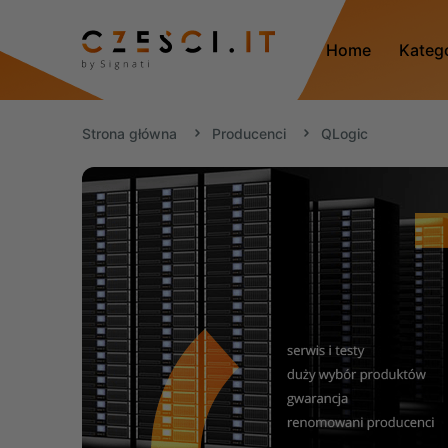
Home
Kateg
Strona główna
Producenci
QLogic