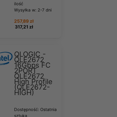
ilość
Wysyłka w:
2-7 dni
257,89 zł
317,21 zł
QLOGIC -
QLE2672
16Gbps FC
2PORT
QLE2672
High Profile
(QLE2672-
HIGH)
Dostępność:
Ostatnia
sztuka