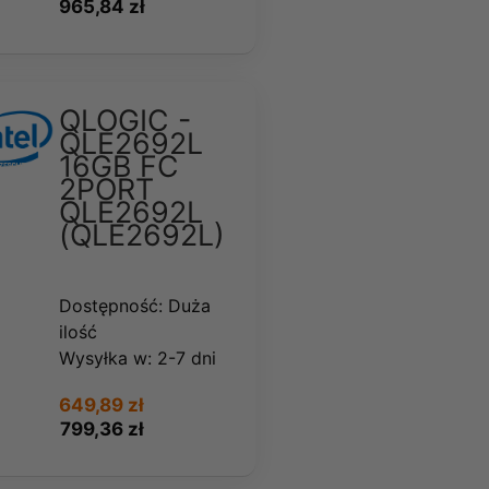
965,84 zł
QLOGIC -
QLE2692L
16GB FC
2PORT
QLE2692L
(QLE2692L)
Dostępność:
Duża
ilość
Wysyłka w:
2-7 dni
649,89 zł
799,36 zł