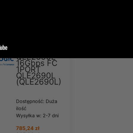
Wysyłka w:
2-7 dni
696,31 zł
856,46 zł
QLOGIC -
QLE2690L
16Gbps FC
1PORT
QLE2690L
(QLE2690L)
Dostępność:
Duża
ilość
Wysyłka w:
2-7 dni
785,24 zł