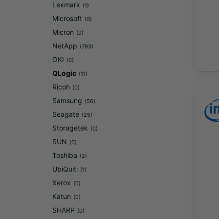
Lexmark
(1)
Microsoft
(0)
Micron
(9)
NetApp
(793)
OKI
(0)
QLogic
(11)
Ricoh
(0)
Samsung
(56)
Seagate
(25)
Storagetek
(0)
SUN
(0)
Toshiba
(2)
UbiQuiti
(1)
Xerox
(0)
Katun
(0)
SHARP
(0)