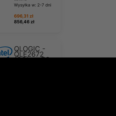
Wysyłka w:
2-7 dni
696,31 zł
856,46 zł
QLOGIC -
QLE2672
16Gbps FC
2PORT
QLE2672
Low Profile
(QLE2672-
LOW)
Dostępność:
Średnia
ilość