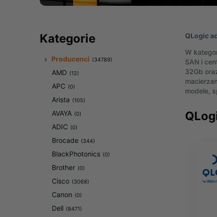
QLogic ad
Kategorie
W kategor
Producenci
(34789)
SAN i cen
32Gb oraz
AMD
(12)
macierzam
APC
(0)
modele, s
Arista
(105)
QLog
AVAYA
(0)
ADIC
(0)
Brocade
(344)
BlackPhotonics
(0)
Brother
(0)
Cisco
(3068)
Canon
(0)
Dell
(8471)