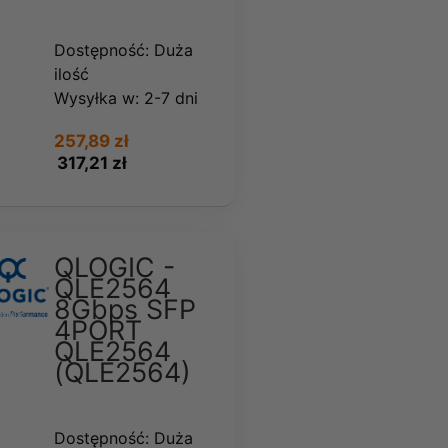
Dostępność:
Duża
ilość
Wysyłka w:
2-7 dni
257,89 zł
317,21 zł
QLOGIC -
QLE2564
8Gbps SFP
4PORT
QLE2564
(QLE2564)
Dostępność:
Duża