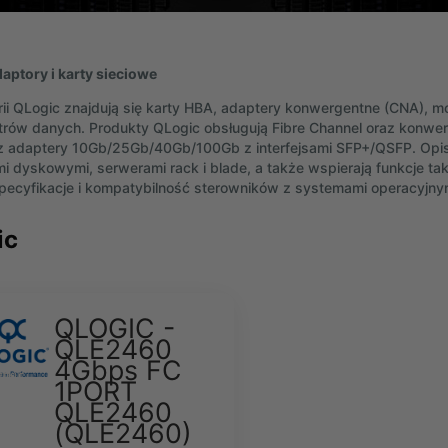
aptory i karty sieciowe
ii QLogic znajdują się karty HBA, adaptery konwergentne (CNA), 
trów danych. Produkty QLogic obsługują Fibre Channel oraz konwer
 adaptery 10Gb/25Gb/40Gb/100Gb z interfejsami SFP+/QSFP. Opisa
i dyskowymi, serwerami rack i blade, a także wspierają funkcje taki
pecyfikacje i kompatybilność sterowników z systemami operacyjny
ic
QLOGIC -
QLE2460
4Gbps FC
1PORT
QLE2460
(QLE2460)