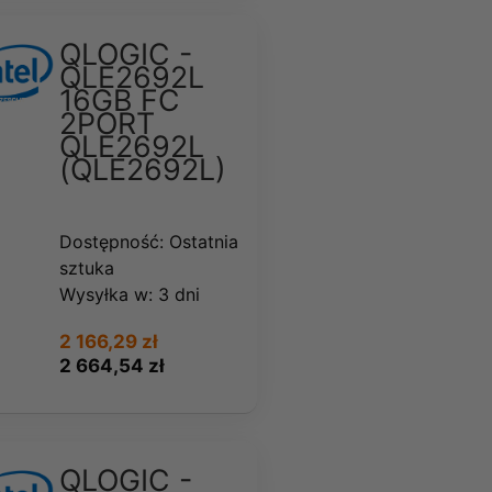
QLOGIC -
QLE2692L
16GB FC
2PORT
QLE2692L
(QLE2692L)
Dostępność:
Ostatnia
sztuka
Wysyłka w:
3 dni
2 166,29 zł
2 664,54 zł
QLOGIC -