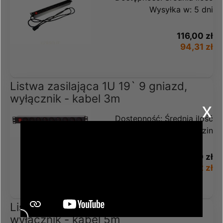
Wysyłka w:
5 dni
116,00 zł
94,31 zł
Listwa zasilająca 1U 19` 9 gniazd,
wyłącznik - kabel 3m
x
Dostępność:
Średnia ilość
Wysyłka w:
48 godzin
109,00 zł
88,62 zł
Listwa zasilająca 1U 19` 9 gniazd,
wyłącznik - kabel 5m