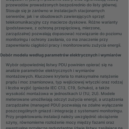
przewodów prowadzonych bezpośrednio do listy głównej.
Stosuje się je zarówno w instalacjach stacjonarnych
serwerów, jak i w obudowach zawierających sprzęt
telekomunikacyjny czy macierze dyskowe. Różne warianty
(podstawowe, z ochroną przepięciową, mierzone,
zarządzalne) pozwalają dopasować rozwiązanie do poziomu
monitoringu i ochrony zasilania, co ma znaczenie przy
zapewnianiu ciągłości pracy i monitorowaniu zużycia energii.
Dobór modelu według parametrów elektrycznych i wymiarów
Wybór odpowiedniej listwy PDU powinien opierać się na
analizie parametrów elektrycznych i wymiarów
montażowych. Kluczowe kryteria to maksymalne natężenie
prądu i moc znamionowa, typ wejściowej wtyczki oraz rodzaj
i liczba wyjść (gniazda IEC C13, C19, Schuko), a także
wysokość montażowa w jednostkach U (1U, 2U). Modele
meterowane umożliwiają odczyt zużycia energii, a urządzenia
zarządzalne (managed PDU) pozwalają na zdalne wyłączanie
poszczególnych gniazd i integrację z systemami monitoringu.
Przy projektowaniu instalacji należy uwzględnić obciążenie
szyny, równomierne rozłożenie mocy między fazami oraz
ewentualne przyłącze redundantne (dwie listwy zasilające na