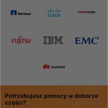
Potrzebujesz pomocy w doborze
części?