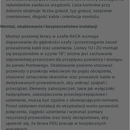
redundantne zasilacze urządzeń). Lista kontrolna przy
doborze obejmuje: liczba gniazd, typ gniazd, natężenie
znamionowe, długość kabla i orientacja montażu.
Montaż, okablowanie i bezpieczeństwo instalacji
Montaż poziomej listwy w szafie RACK wymaga
dopasowania do głębokości szafy i przestrzegania zasad
prowadzenia kabli oraz uziemienia. Listwy 1U i 2U montuje
się bezpośrednio w szynie 19"; istotne jest zachowanie
odpowiedniej przestrzeni dla przepływu powietrza i dostępu
do panelu frontowego. Okablowanie powinno stosować
przewody o przekroju właściwym do prądu obciążenia,
stosować oznaczenia obwodów oraz prowadzić kable w
dedykowanych prowadnicach, aby uniknąć splątań i
przeciążeń. Elementy zabezpieczeń, takie jak wyłączniki
nadprądowe, zabezpieczenia przeciwprzepięciowe i
uziemienie, muszą być zgodne z obowiązującymi normami.
Przed oddaniem instalacji do eksploatacji warto sprawdzić
połączenia, ciągłość uziemienia i wykonać pomiary
rezystancji przewodów oraz testy obciążeniowe, aby
upewnić się, że listwa PDU pracuje w bezpiecznych
warunkach.