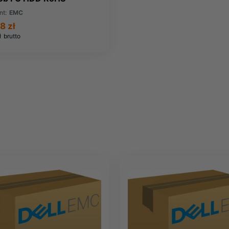
48582)
nt:
EMC
8 zł
ł
brutto