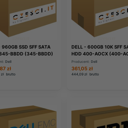
- 960GB SSD SFF SATA
DELL - 600GB 10K SFF S
 345-BBDD (345-BBDD)
HDD 400-AOCX (400-A
nt:
Dell
Producent:
Dell
87 zł
361,05 zł
 zł
brutto
444,09 zł
brutto