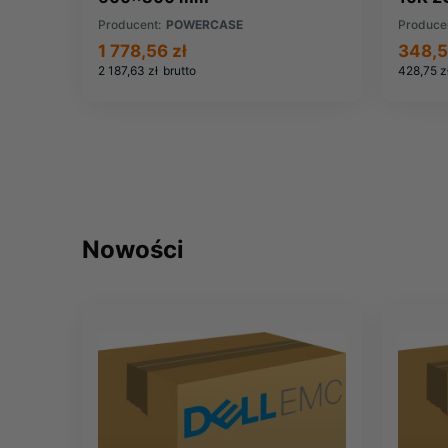
(0050
Producent:
POWERCASE
Produce
1 778,56 zł
348,5
2 187,63 zł
brutto
428,75 z
Nowości