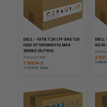
DELL - 10TB 7.2K LFF SAS 12G
DELL 
HDD ST10KNM011G ME4
6G RI
SERIES (RJT6H)
Produce
2 021,
Producent:
Dell
2 486,90
1 769,14 zł
2 176,04 zł
brutto