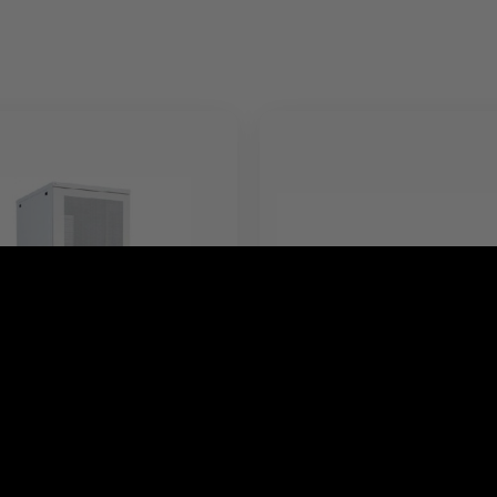
 serwerowa 38U -
16GB DDR4 2400MHZ E
800 mm
809082-091-IN FOR HP