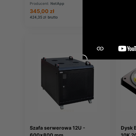
Producent:
NetApp
Produce
345,00 zł
3 379
424,35 zł
brutto
4 156,66 
NOWOŚ
Szafa serwerowa 12U -
Dysk 
600x800 mm
10K 2