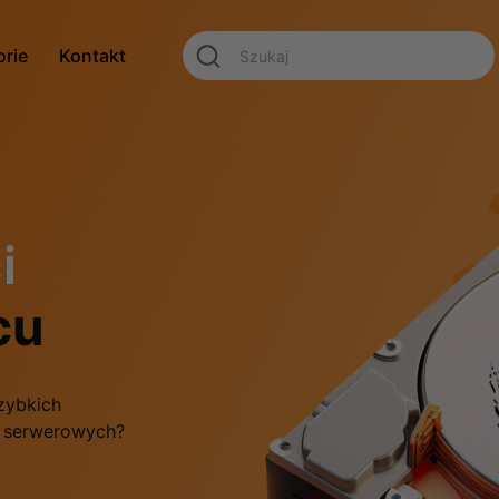
orie
Kontakt
i
cu
zybkich
f serwerowych?