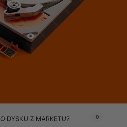
0
O DYSKU Z MARKETU?