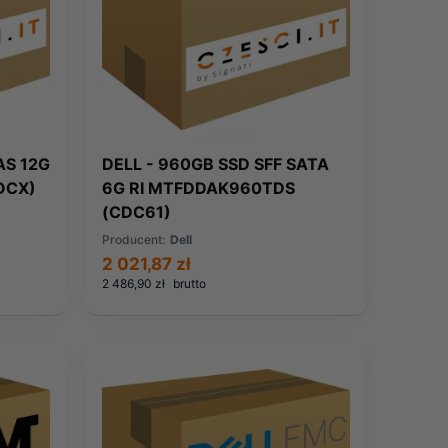
AS 12G
DELL - 960GB SSD SFF SATA
OCX)
6G RI MTFDDAK960TDS
(CDC61)
Producent:
Dell
2 021,87 zł
2 486,90 zł
brutto