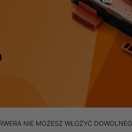
ERWERA NIE MOŻESZ WŁOŻYĆ DOWOLNEG