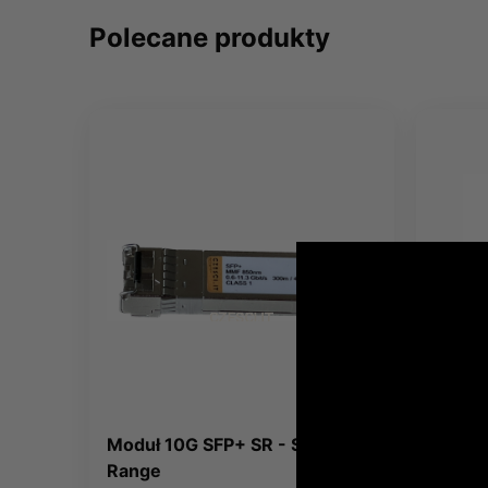
Polecane produkty
Moduł 10G SFP+ SR - Short
Szafa
Range
600x