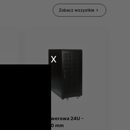
Zobacz wszystkie
x
QV TO
Szafa serwerowa 24U -
800x1200 mm