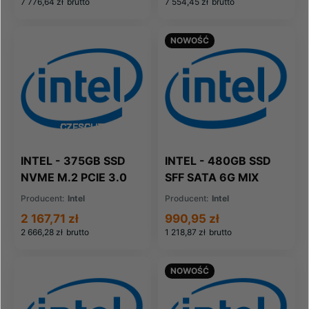
7 776,64 zł
brutto
7 554,45 zł
brutto
(SSDPF2KX038T1O)
NOWOŚĆ
INTEL - 375GB SSD
INTEL - 480GB SSD
NVME M.2 PCIE 3.0
SFF SATA 6G MIX
60 DWPD
SSDSC2KG480G801
Producent:
Intel
Producent:
Intel
SSDPEL1K375GA
S4610
2 167,71 zł
990,95 zł
Intel3D XPointDC
(SSDSC2KG480G801)
2 666,28 zł
brutto
1 218,87 zł
brutto
P4801X SERIES
(SSDPEL1K37
NOWOŚĆ