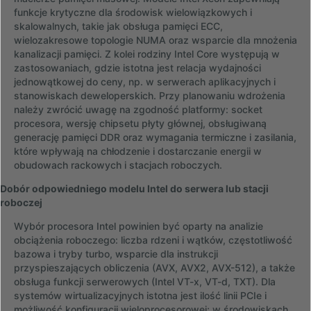
funkcje krytyczne dla środowisk wielowiązkowych i
skalowalnych, takie jak obsługa pamięci ECC,
wielozakresowe topologie NUMA oraz wsparcie dla mnożenia
kanalizacji pamięci. Z kolei rodziny Intel Core występują w
zastosowaniach, gdzie istotna jest relacja wydajności
jednowątkowej do ceny, np. w serwerach aplikacyjnych i
stanowiskach deweloperskich. Przy planowaniu wdrożenia
należy zwrócić uwagę na zgodność platformy: socket
procesora, wersję chipsetu płyty głównej, obsługiwaną
generację pamięci DDR oraz wymagania termiczne i zasilania,
które wpływają na chłodzenie i dostarczanie energii w
obudowach rackowych i stacjach roboczych.
Dobór odpowiedniego modelu Intel do serwera lub stacji
roboczej
Wybór procesora Intel powinien być oparty na analizie
obciążenia roboczego: liczba rdzeni i wątków, częstotliwość
bazowa i tryby turbo, wsparcie dla instrukcji
przyspieszających obliczenia (AVX, AVX2, AVX-512), a także
obsługa funkcji serwerowych (Intel VT-x, VT-d, TXT). Dla
systemów wirtualizacyjnych istotna jest ilość linii PCIe i
możliwość konfiguracji wieloprocesorowej; w środowiskach