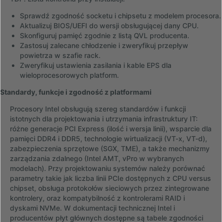
Sprawdź zgodność socketu i chipsetu z modelem procesora.
Aktualizuj BIOS/UEFI do wersji obsługującej dany CPU.
Skonfiguruj pamięć zgodnie z listą QVL producenta.
Zastosuj zalecane chłodzenie i zweryfikuj przepływ
powietrza w szafie rack.
Zweryfikuj ustawienia zasilania i kable EPS dla
wieloprocesorowych platform.
Standardy, funkcje i zgodność z platformami
Procesory Intel obsługują szereg standardów i funkcji
istotnych dla projektowania i utrzymania infrastruktury IT:
różne generacje PCI Express (ilość i wersja linii), wsparcie dla
pamięci DDR4 i DDR5, technologie wirtualizacji (VT-x, VT-d),
zabezpieczenia sprzętowe (SGX, TME), a także mechanizmy
zarządzania zdalnego (Intel AMT, vPro w wybranych
modelach). Przy projektowaniu systemów należy porównać
parametry takie jak liczba linii PCIe dostępnych z CPU versus
chipset, obsługa protokołów sieciowych przez zintegrowane
kontrolery, oraz kompatybilność z kontrolerami RAID i
dyskami NVMe. W dokumentacji technicznej Intel i
producentów płyt głównych dostępne są tabele zgodności