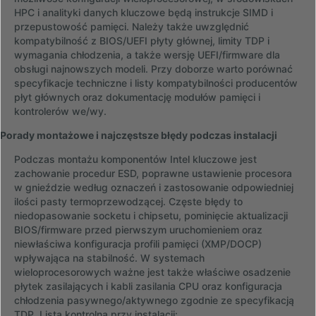
HPC i analityki danych kluczowe będą instrukcje SIMD i
przepustowość pamięci. Należy także uwzględnić
kompatybilność z BIOS/UEFI płyty głównej, limity TDP i
wymagania chłodzenia, a także wersję UEFI/firmware dla
obsługi najnowszych modeli. Przy doborze warto porównać
specyfikacje techniczne i listy kompatybilności producentów
płyt głównych oraz dokumentację modułów pamięci i
kontrolerów we/wy.
Porady montażowe i najczęstsze błędy podczas instalacji
Podczas montażu komponentów Intel kluczowe jest
zachowanie procedur ESD, poprawne ustawienie procesora
w gnieździe według oznaczeń i zastosowanie odpowiedniej
ilości pasty termoprzewodzącej. Częste błędy to
niedopasowanie socketu i chipsetu, pominięcie aktualizacji
BIOS/firmware przed pierwszym uruchomieniem oraz
niewłaściwa konfiguracja profili pamięci (XMP/DOCP)
wpływająca na stabilność. W systemach
wieloprocesorowych ważne jest także właściwe osadzenie
płytek zasilających i kabli zasilania CPU oraz konfiguracja
chłodzenia pasywnego/aktywnego zgodnie ze specyfikacją
TDP. Lista kontrolna przy instalacji: