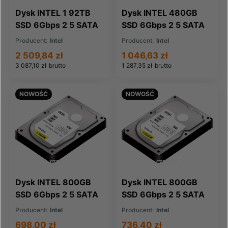
Dysk INTEL 1 92TB
Dysk INTEL 480GB
SSD 6Gbps 2 5 SATA
SSD 6Gbps 2 5 SATA
RI (SSDSC2KB019T8)
RI S4510
Producent:
Intel
Producent:
Intel
(SSDSC2KB480G8)
2 509,84 zł
1 046,63 zł
3 087,10 zł
brutto
1 287,35 zł
brutto
NOWOŚĆ
NOWOŚĆ
Dysk INTEL 800GB
Dysk INTEL 800GB
SSD 6Gbps 2 5 SATA
SSD 6Gbps 2 5 SATA
WI S3700
WI S3710
Producent:
Intel
Producent:
Intel
(SSDSC2BA800G3)
(SSDSC2BA800G4)
698,00 zł
736,40 zł