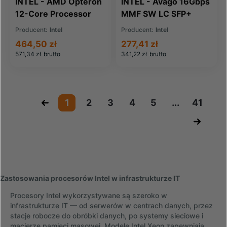
INTEL - AMD Opteron
INTEL - Avago 16Gbps
12-Core Processor
MMF SW LC SFP+
Model 6174 115W
850nm SFP Module
Producent:
Intel
Producent:
Intel
2.20GHz/1
(AFBR-57F5MZ-ELX)
464,50 zł
277,41 zł
2.20GHz/12MB
571,34 zł
brutto
341,22 zł
brutto
(49Y7337)
«
1
2
3
4
5
...
41
»
Zastosowania procesorów Intel w infrastrukturze IT
Procesory Intel wykorzystywane są szeroko w
infrastrukturze IT — od serwerów w centrach danych, przez
stacje robocze do obróbki danych, po systemy sieciowe i
macierze pamięci masowej. Modele Intel Xeon zapewniają