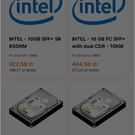
INTEL - 10GB SFP+ SR
INTEL - 16 GB FC SFP+
850NM
with dual CDR - 10KM
(FTLX8574D3BCV-I3)
LW (P1316G10R)
Producent:
Intel
Producent:
Intel
322,58 zł
464,50 zł
396,77 zł
brutto
571,34 zł
brutto