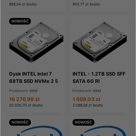
858,54 zł
brutto
905,77 zł
brutto
NOWOŚĆ
Dysk INTEL Intel 7
INTEL - 1.2TB SSD SFF
68TB SSD NVMe 2 5
SATA 6G RI
RI P5500
SSDSC2BB012T4
Producent:
Intel
Producent:
Intel
(SSDPF2KX076T9K)
S3500
16 276,99 zł
1 698,03 zł
(SSDSC2BB012T4)
20 020,70 zł
brutto
2 088,58 zł
brutto
NOWOŚĆ
NOWOŚĆ