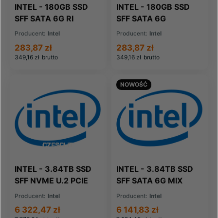
INTEL - 180GB SSD
INTEL - 180GB SSD
SFF SATA 6G RI
SFF SATA 6G
SSDSC2CW180A3
SSDSC2BW180A3
Producent:
Intel
Producent:
Intel
(SSDSC2CW180A3)
520 SERIES
283,87 zł
283,87 zł
(SSDSC2BW180A3)
349,16 zł
brutto
349,16 zł
brutto
NOWOŚĆ
INTEL - 3.84TB SSD
INTEL - 3.84TB SSD
SFF NVME U.2 PCIE
SFF SATA 6G MIX
4.0 RI
SSDSC2KG038TZ
Producent:
Intel
Producent:
Intel
SSDPF2KX038T1O
S4620
6 322,47 zł
6 141,83 zł
D7-P5520
(SSDSC2KG038TZ)