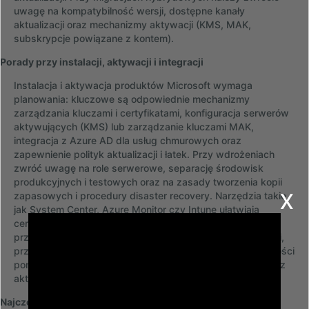
uwagę na kompatybilność wersji, dostępne kanały
aktualizacji oraz mechanizmy aktywacji (KMS, MAK,
subskrypcje powiązane z kontem).
Porady przy instalacji, aktywacji i integracji
Instalacja i aktywacja produktów Microsoft wymaga
planowania: kluczowe są odpowiednie mechanizmy
zarządzania kluczami i certyfikatami, konfiguracja serwerów
aktywujących (KMS) lub zarządzanie kluczami MAK,
integracja z Azure AD dla usług chmurowych oraz
zapewnienie polityk aktualizacji i łatek. Przy wdrożeniach
zwróć uwagę na role serwerowe, separację środowisk
produkcyjnych i testowych oraz na zasady tworzenia kopii
x
zapasowych i procedury disaster recovery. Narzędzia takie
jak System Center, Azure Monitor czy Intune ułatwiają
centralne zarządzanie, ale wymagają odpowiedniego
przypisania licencji i uprawnień. Dokumentowanie instalacji,
przypisanie licencji do zasobów i regularne audyty zgodności
pomagają uniknąć niezgodności licencyjnych i problemów z
aktywacją w środowiskach rozproszonych.
Najczęstsze błędy i standardy w zarządzaniu licencjami