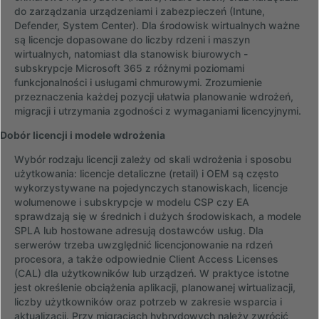
do zarządzania urządzeniami i zabezpieczeń (Intune,
Defender, System Center). Dla środowisk wirtualnych ważne
są licencje dopasowane do liczby rdzeni i maszyn
wirtualnych, natomiast dla stanowisk biurowych -
subskrypcje Microsoft 365 z różnymi poziomami
funkcjonalności i usługami chmurowymi. Zrozumienie
przeznaczenia każdej pozycji ułatwia planowanie wdrożeń,
migracji i utrzymania zgodności z wymaganiami licencyjnymi.
Dobór licencji i modele wdrożenia
Wybór rodzaju licencji zależy od skali wdrożenia i sposobu
użytkowania: licencje detaliczne (retail) i OEM są często
wykorzystywane na pojedynczych stanowiskach, licencje
wolumenowe i subskrypcje w modelu CSP czy EA
sprawdzają się w średnich i dużych środowiskach, a modele
SPLA lub hostowane adresują dostawców usług. Dla
serwerów trzeba uwzględnić licencjonowanie na rdzeń
procesora, a także odpowiednie Client Access Licenses
(CAL) dla użytkowników lub urządzeń. W praktyce istotne
jest określenie obciążenia aplikacji, planowanej wirtualizacji,
liczby użytkowników oraz potrzeb w zakresie wsparcia i
aktualizacji. Przy migracjach hybrydowych należy zwrócić