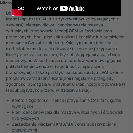
Microsoft
Do typowych błędów należą: dobór niewłaściwego typu
licencji (np. brak CAL dla użytkowników korzystających z
serwera), nieprawidłowe licencjonowanie maszyn
wirtualnych, stosowanie licencji OEM w środowiskach
przenośnych, brak planu aktualizacji kanałów lub pominięcie
mechanizmów zabezpieczeń. Kolejnym aspektem jest
niedostateczne dokumentowanie i śledzenie przypisania
kluczy oraz zależności między subskrypcjami a zasobami
chmurowymi. W kontekście standardów warto uwzględnić
polityki bezpieczeństwa i zgodność z regulacjami
branżowymi, a także praktyki backupu i audytu. Wdrożenie
procesów zarządzania licencjami i regularne przeglądy
zgodności pomagają w utrzymaniu stabilności środowiska IT
i redukują ryzyko przerw w działaniu usług.
Kontrola zgodności licencji i przypisanie CAL tam, gdzie
wymagane
Plan licencjonowania dla maszyn wirtualnych i środowisk
hybrydowych
Zarządzanie kluczami KMS/MAK oraz subskrypcjami
chmurowymi