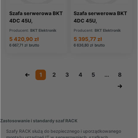
Szafa serwerowa BKT
Szafa serwerowa BKT
4DC 45U,
4DC 45U,
600/1000/2120,
600/1000/2120,
Producent:
BKT Elektronik
Producent:
BKT Elektronik
szer./gł./wys. mm.,
szer./gł./wys. mm.,
5 420,90 zł
5 395,77 zł
drzwi przednie i tylne
drzwi przednie
6 667,71 zł
brutto
6 636,80 zł
brutto
perforowane, RAL
perforowane, drzwi
9005 czarny, (
tylne dwuskrzydłowe
konstrukcja spawana -
perforowane, RAL
nośność 1500 kg )
9005 czarny, (
«
1
2
3
4
5
...
8
konstrukcja spawana -
»
nośność 1500 kg )
Zastosowanie i standardy szaf RACK
Szafy RACK służą do bezpiecznego i uporządkowanego
montażu urządzeń IT w serwerowniach, szafkach