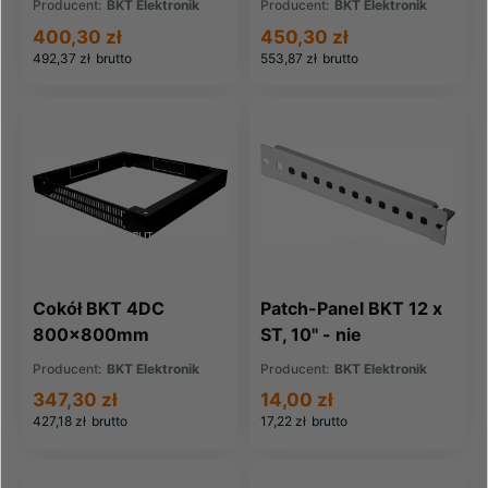
Producent:
BKT Elektronik
Producent:
BKT Elektronik
400,30 zł
450,30 zł
492,37 zł
brutto
553,87 zł
brutto
Cokół BKT 4DC
Patch-Panel BKT 12 x
800x800mm
ST, 10" - nie
wyposażony RAL
Producent:
BKT Elektronik
Producent:
BKT Elektronik
7035 szary
347,30 zł
14,00 zł
427,18 zł
brutto
17,22 zł
brutto