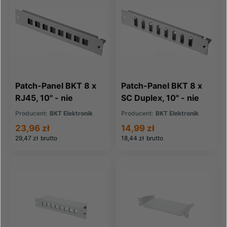
Patch-Panel BKT 8 x
Patch-Panel BKT 8 x
RJ45, 10" - nie
SC Duplex, 10" - nie
wyposażony RAL
wyposażony RAL
Producent:
BKT Elektronik
Producent:
BKT Elektronik
7035 szary
7035 szary
23,96 zł
14,99 zł
29,47 zł
brutto
18,44 zł
brutto