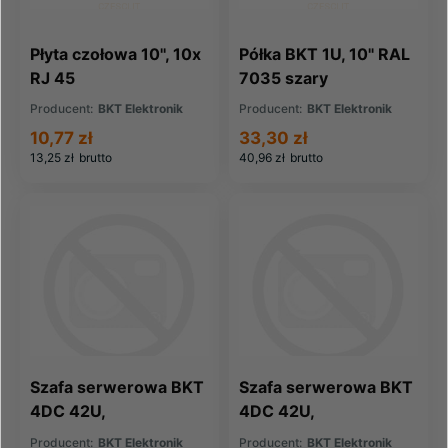
Płyta czołowa 10'', 10x
Półka BKT 1U, 10" RAL
RJ 45
7035 szary
Producent:
BKT Elektronik
Producent:
BKT Elektronik
10,77 zł
33,30 zł
13,25 zł
brutto
40,96 zł
brutto
Szafa serwerowa BKT
Szafa serwerowa BKT
4DC 42U,
4DC 42U,
600/1000/1980,
600/1200/1980,
Producent:
BKT Elektronik
Producent:
BKT Elektronik