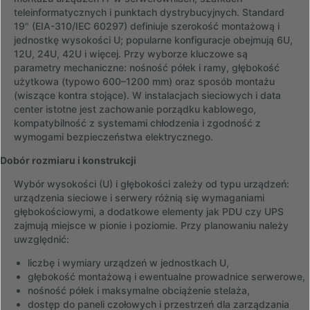
teleinformatycznych i punktach dystrybucyjnych. Standard
19" (EIA-310/IEC 60297) definiuje szerokość montażową i
jednostkę wysokości U; popularne konfiguracje obejmują 6U,
12U, 24U, 42U i więcej. Przy wyborze kluczowe są
parametry mechaniczne: nośność półek i ramy, głębokość
użytkowa (typowo 600–1200 mm) oraz sposób montażu
(wiszące kontra stojące). W instalacjach sieciowych i data
center istotne jest zachowanie porządku kablowego,
kompatybilność z systemami chłodzenia i zgodność z
wymogami bezpieczeństwa elektrycznego.
Dobór rozmiaru i konstrukcji
Wybór wysokości (U) i głębokości zależy od typu urządzeń:
urządzenia sieciowe i serwery różnią się wymaganiami
głębokościowymi, a dodatkowe elementy jak PDU czy UPS
zajmują miejsce w pionie i poziomie. Przy planowaniu należy
uwzględnić:
liczbę i wymiary urządzeń w jednostkach U,
głębokość montażową i ewentualne prowadnice serwerowe,
nośność półek i maksymalne obciążenie stelaża,
dostęp do paneli czołowych i przestrzeń dla zarządzania