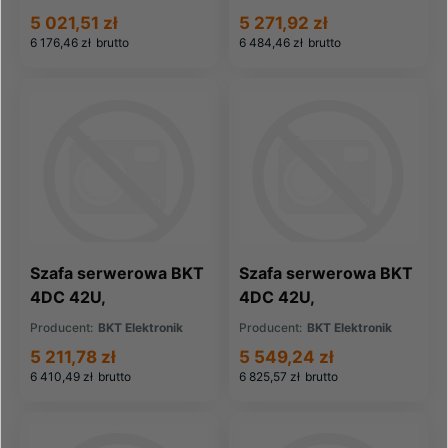
szer./gł./wys. mm.,
szer./gł./wys. mm.,
5 021,51 zł
5 271,92 zł
drzwi przednie
drzwi przednie i tylne
6 176,46 zł
brutto
6 484,46 zł
brutto
perforowane, drzwi
perforowane, RAL
tylne dwuskrzydłowe
9005 czarny, (
perforowane, RAL
konstrukcja spawana -
9005 czarny, (
nośność 1500 kg )
konstrukcja spawana -
nośność 1500 kg )
Szafa serwerowa BKT
Szafa serwerowa BKT
4DC 42U,
4DC 42U,
600/1200/1980,
800/1000/1980,
Producent:
BKT Elektronik
Producent:
BKT Elektronik
szer./gł./wys. mm.,
szer./gł./wys. mm.,
5 211,78 zł
5 549,24 zł
drzwi przednie
drzwi przednie i tylne
6 410,49 zł
brutto
6 825,57 zł
brutto
perforowane, drzwi
perforowane, RAL
tylne dwuskrzydłowe
9005 czarny, (
perforowane, RAL
konstrukcja spawana -