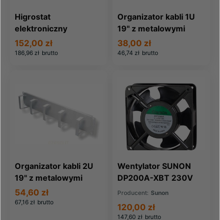
Higrostat
Organizator kabli 1U
elektroniczny
19" z metalowymi
uszami
152,00 zł
38,00 zł
186,96 zł
brutto
46,74 zł
brutto
Organizator kabli 2U
Wentylator SUNON
19" z metalowymi
DP200A-XBT 230V
uszami
kulkowy
54,60 zł
Producent:
Sunon
67,16 zł
brutto
120,00 zł
147,60 zł
brutto