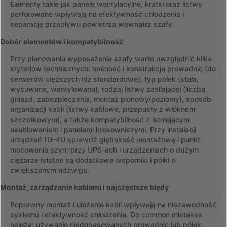
Elementy takie jak panele wentylacyjne, kratki oraz listwy
perforowane wpływają na efektywność chłodzenia i
separację przepływu powietrza wewnątrz szafy.
Dobór elementów i kompatybilność
Przy planowaniu wyposażenia szafy warto uwzględnić kilka
kryteriów technicznych: nośność i konstrukcja prowadnic (do
serwerów cięższych niż standardowe), typ półek (stała,
wysuwana, wentylowana), rodzaj listwy zasilającej (liczba
gniazd, zabezpieczenia, montaż pionowy/poziomy), sposób
organizacji kabli (listwy kablowe, przepusty z włóknem
szczotkowym), a także kompatybilność z istniejącym
okablowaniem i panelami krosowniczymi. Przy instalacji
urządzeń 1U–4U sprawdź głębokość montażową i punkt
mocowania szyn; przy UPS-ach i urządzeniach o dużym
ciężarze istotne są dodatkowe wsporniki i półki o
zwiększonym udźwigu.
Montaż, zarządzanie kablami i najczęstsze błędy
Poprawny montaż i ułożenie kabli wpływają na niezawodność
systemu i efektywność chłodzenia. Do common mistakes
należą: używanie niedopasowanych prowadnic lub półek,