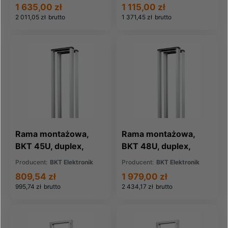
szer./gł./wys. mm
szer./gł./wys. mm
1 635,00 zł
1 115,00 zł
2 011,05 zł
brutto
1 371,45 zł
brutto
Rama montażowa,
Rama montażowa,
BKT 45U, duplex,
BKT 48U, duplex,
550/710/2120
550/710/2240
Producent:
BKT Elektronik
Producent:
BKT Elektronik
szer./gł./wys. mm
szer./gł./wys. mm
809,54 zł
1 979,00 zł
995,74 zł
brutto
2 434,17 zł
brutto