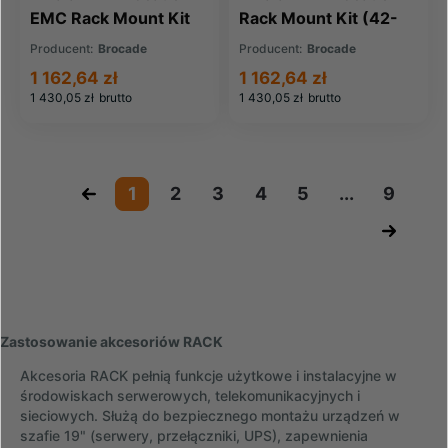
EMC Rack Mount Kit
Rack Mount Kit (42-
Brocade 300 8GB
0202400-01)
Producent:
Brocade
Producent:
Brocade
switches (042-006-
1 162,64 zł
1 162,64 zł
184)
1 430,05 zł
brutto
1 430,05 zł
brutto
«
1
2
3
4
5
...
9
»
Zastosowanie akcesoriów RACK
Akcesoria RACK pełnią funkcje użytkowe i instalacyjne w
środowiskach serwerowych, telekomunikacyjnych i
sieciowych. Służą do bezpiecznego montażu urządzeń w
szafie 19" (serwery, przełączniki, UPS), zapewnienia