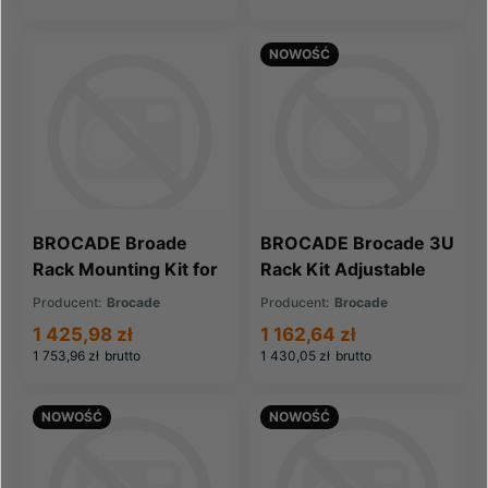
NOWOŚĆ
BROCADE Broade
BROCADE Brocade 3U
Rack Mounting Kit for
Rack Kit Adjustable
6505 6510 6520 (42-
Heavy Duty (60-
Producent:
Brocade
Producent:
Brocade
1000664-03)
0200504-01)
1 425,98 zł
1 162,64 zł
1 753,96 zł
brutto
1 430,05 zł
brutto
NOWOŚĆ
NOWOŚĆ