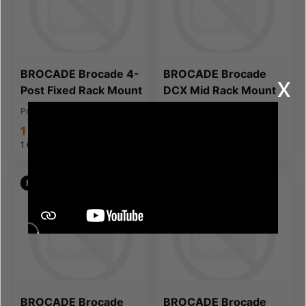
BROCADE Brocade 4-
BROCADE Brocade
x
Post Fixed Rack Mount
DCX Mid Rack Mount
Kit (XBR-R000296)
Kit (XBR-DCX-0121)
Producent:
Brocade
Producent:
Brocade
1 356,85 zł
1 356,85 zł
1 668,92 zł
brutto
1 668,92 zł
brutto
NOWOŚĆ
NOWOŚĆ
BROCADE Brocade
BROCADE Brocade