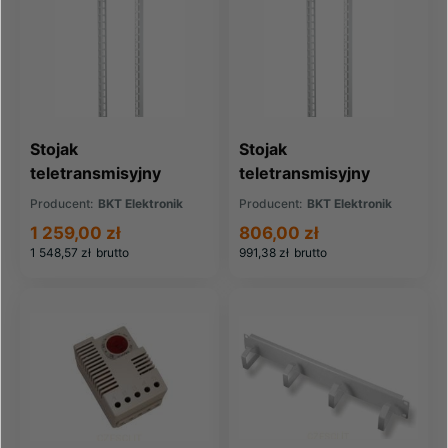
Stojak
Stojak
teletransmisyjny
teletransmisyjny
podwójny BKT
pojedyńczy BKT
Producent:
BKT Elektronik
Producent:
BKT Elektronik
600x600 42U/19"
600x600 42U/19"
1 259,00 zł
806,00 zł
RAL 7035 DATA
RAL 7035 DATA
1 548,57 zł
brutto
991,38 zł
brutto