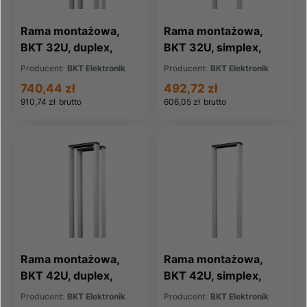
Rama montażowa,
Rama montażowa,
BKT 32U, duplex,
BKT 32U, simplex,
550/710/1530.
550/710/1530.
Producent:
BKT Elektronik
Producent:
BKT Elektronik
szer./gł./wys. mm
szer./gł./wys. mm
740,44 zł
492,72 zł
910,74 zł
brutto
606,05 zł
brutto
Rama montażowa,
Rama montażowa,
BKT 42U, duplex,
BKT 42U, simplex,
550/710/1980.
550/710/1980.
Producent:
BKT Elektronik
Producent:
BKT Elektronik