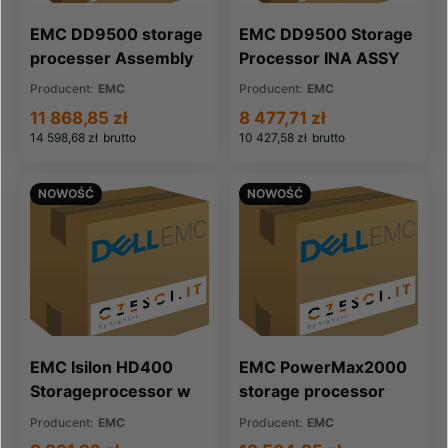
EMC DD9500 storage
EMC DD9500 Storage
processer Assembly
Processor INA ASSY
(100-555-011)
DEIMOS (100-555-
Producent:
EMC
Producent:
EMC
284)
11 868,85 zł
8 477,71 zł
14 598,68 zł
brutto
10 427,58 zł
brutto
NOWOŚĆ
NOWOŚĆ
EMC Isilon HD400
EMC PowerMax2000
Storageprocessor w
storage processor
CPU (100-569-431)
(110-324-329B-03)
Producent:
EMC
Producent:
EMC