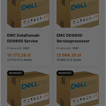
EMC DataDomain
EMC DD6800
DD9800 Service
Serviceprocessor
Processor Jupiter
base (110-335-301B)
Producent:
EMC
Producent:
EMC
(100-555-303)
10 173,28 zł
13 564,35 zł
12 513,13 zł
brutto
16 684,15 zł
brutto
NOWOŚĆ
NOWOŚĆ