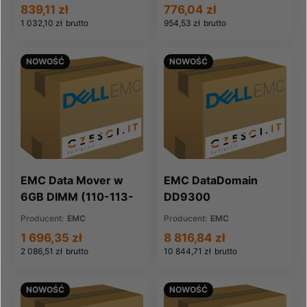
839,11 zł
776,04 zł
1 032,10 zł
brutto
954,53 zł
brutto
NOWOŚĆ
NOWOŚĆ
EMC Data Mover w
EMC DataDomain
6GB DIMM (110-113-
DD9300
102B)
Storageprocessor
Producent:
EMC
Producent:
EMC
(110-335-401B)
1 696,35 zł
8 816,84 zł
2 086,51 zł
brutto
10 844,71 zł
brutto
NOWOŚĆ
NOWOŚĆ