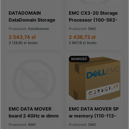
DATADOMAIN
EMC CX3-20 Storage
DataDomain Storage
Processor (100-562-
Processer DD2200
143)
Producent:
DataDomain
Producent:
EMC
(105-000-232-03)
2 543,74 zł
2 436,73 zł
3 128,80 zł
brutto
2 997,18 zł
brutto
NOWOŚĆ
EMC DATA MOVER
EMC DATA MOVER SP
board 2 4GHz w dimm
w memory (110-113-
(110-113-412B)
106B)
Producent:
EMC
Producent:
EMC