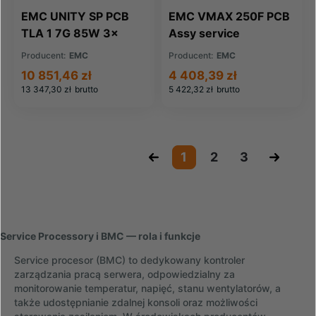
EMC UNITY SP PCB
EMC VMAX 250F PCB
TLA 1 7G 85W 3x
Assy service
16GB memory (303-
processor (110-324-
Producent:
EMC
Producent:
EMC
297-012C)
303)
10 851,46 zł
4 408,39 zł
13 347,30 zł
brutto
5 422,32 zł
brutto
«
1
2
3
»
Service Processory i BMC — rola i funkcje
Service procesor (BMC) to dedykowany kontroler
zarządzania pracą serwera, odpowiedzialny za
monitorowanie temperatur, napięć, stanu wentylatorów, a
także udostępnianie zdalnej konsoli oraz możliwości