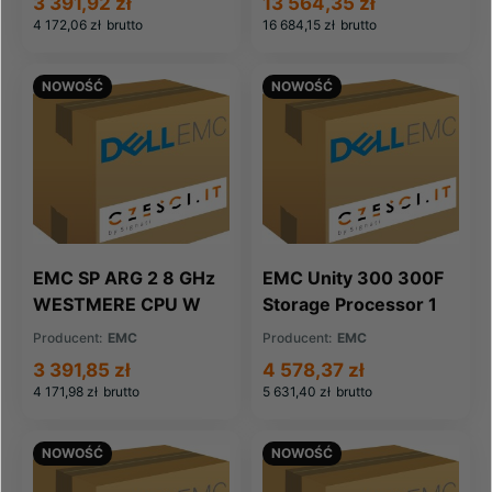
3 391,92 zł
13 564,35 zł
4 172,06 zł
brutto
16 684,15 zł
brutto
NOWOŚĆ
NOWOŚĆ
EMC SP ARG 2 8 GHz
EMC Unity 300 300F
WESTMERE CPU W
Storage Processor 1
24GB for VNX7500
6G 85W (110-297-
Producent:
EMC
Producent:
EMC
(110-113-724B)
005C)
3 391,85 zł
4 578,37 zł
4 171,98 zł
brutto
5 631,40 zł
brutto
NOWOŚĆ
NOWOŚĆ