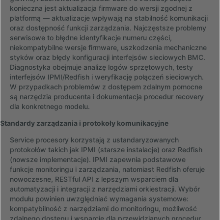
konieczna jest aktualizacja firmware do wersji zgodnej z
platformą — aktualizacje wpływają na stabilność komunikacji
oraz dostępność funkcji zarządzania. Najczęstsze problemy
serwisowe to błędne identyfikacje numeru części,
niekompatybilne wersje firmware, uszkodzenia mechaniczne
styków oraz błędy konfiguracji interfejsów sieciowych BMC.
Diagnostyka obejmuje analizę logów sprzętowych, testy
interfejsów IPMI/Redfish i weryfikację połączeń sieciowych.
W przypadkach problemów z dostępem zdalnym pomocne
są narzędzia producenta i dokumentacja procedur recovery
dla konkretnego modelu.
Standardy zarządzania i protokoły komunikacyjne
Service procesory korzystają z ustandaryzowanych
protokołów takich jak IPMI (starsze instalacje) oraz Redfish
(nowsze implementacje). IPMI zapewnia podstawowe
funkcje monitoringu i zarządzania, natomiast Redfish oferuje
nowoczesne, RESTful API z lepszym wsparciem dla
automatyzacji i integracji z narzędziami orkiestracji. Wybór
modułu powinien uwzględniać wymagania systemowe:
kompatybilność z narzędziami do monitoringu, możliwość
zdalnego dostępu i wsparcie dla przewidzianych procedur