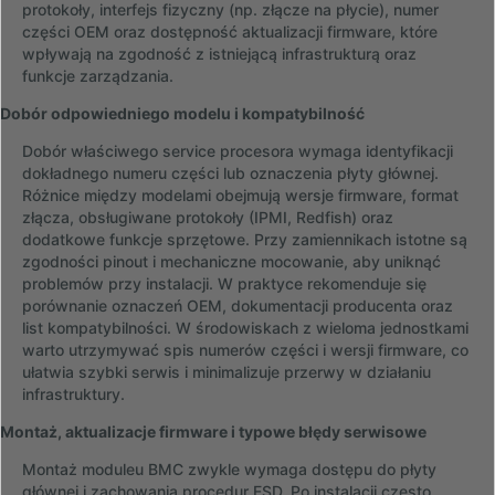
protokoły, interfejs fizyczny (np. złącze na płycie), numer
części OEM oraz dostępność aktualizacji firmware, które
wpływają na zgodność z istniejącą infrastrukturą oraz
funkcje zarządzania.
Dobór odpowiedniego modelu i kompatybilność
Dobór właściwego service procesora wymaga identyfikacji
dokładnego numeru części lub oznaczenia płyty głównej.
Różnice między modelami obejmują wersje firmware, format
złącza, obsługiwane protokoły (IPMI, Redfish) oraz
dodatkowe funkcje sprzętowe. Przy zamiennikach istotne są
zgodności pinout i mechaniczne mocowanie, aby uniknąć
problemów przy instalacji. W praktyce rekomenduje się
porównanie oznaczeń OEM, dokumentacji producenta oraz
list kompatybilności. W środowiskach z wieloma jednostkami
warto utrzymywać spis numerów części i wersji firmware, co
ułatwia szybki serwis i minimalizuje przerwy w działaniu
infrastruktury.
Montaż, aktualizacje firmware i typowe błędy serwisowe
Montaż moduleu BMC zwykle wymaga dostępu do płyty
głównej i zachowania procedur ESD. Po instalacji często