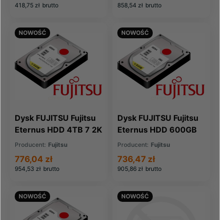
418,75 zł
brutto
858,54 zł
brutto
NOWOŚĆ
NOWOŚĆ
Dysk FUJITSU Fujitsu
Dysk FUJITSU Fujitsu
Eternus HDD 4TB 7 2K
Eternus HDD 600GB
NL-SAS 3 5
12G 15K 2 5 SAS
Producent:
Fujitsu
Producent:
Fujitsu
(CA07410-L104)
(CA07670-E693)
776,04 zł
736,47 zł
954,53 zł
brutto
905,86 zł
brutto
NOWOŚĆ
NOWOŚĆ