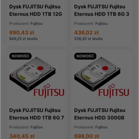
Dysk FUJITSU Fujitsu
Dysk FUJITSU Fujitsu
Eternus HDD 1TB 12G
Eternus HDD 1TB 6G 3
7 2K 2 5 (CA07339-
5 SAS (CA07237-
Producent:
Fujitsu
Producent:
Fujitsu
E891)
E443)
690,43 zł
436,02 zł
849,23 zł
brutto
536,30 zł
brutto
NOWOŚĆ
NOWOŚĆ
Dysk FUJITSU Fujitsu
Dysk FUJITSU Fujitsu
Eternus HDD 1TB 6G 7
Eternus HDD 300GB
2K 2 5 (CA07339-
12G 15K 2 5
Producent:
Fujitsu
Producent:
Fujitsu
E601)
(CA07670-E692)
340,45 zł
698,00 zł