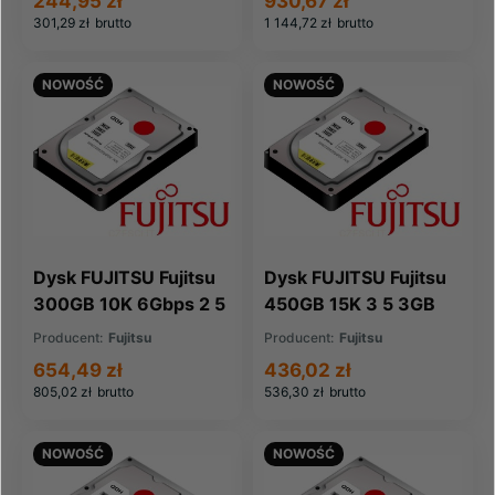
244,95 zł
930,67 zł
301,29 zł
brutto
1 144,72 zł
brutto
NOWOŚĆ
NOWOŚĆ
Dysk FUJITSU Fujitsu
Dysk FUJITSU Fujitsu
300GB 10K 6Gbps 2 5
450GB 15K 3 5 3GB
SAS (S26361-F5247-
SAS HDD (38008322)
Producent:
Fujitsu
Producent:
Fujitsu
L130)
654,49 zł
436,02 zł
805,02 zł
brutto
536,30 zł
brutto
NOWOŚĆ
NOWOŚĆ