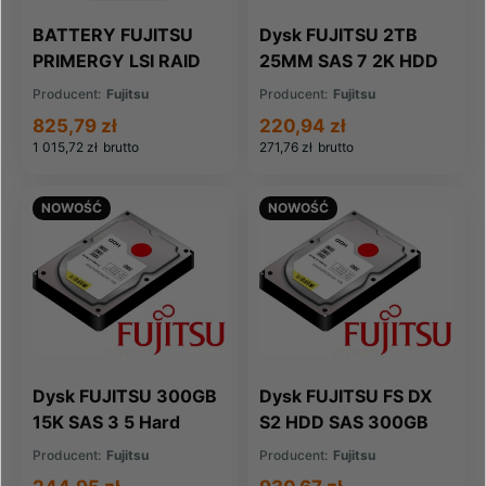
BATTERY FUJITSU
Dysk FUJITSU 2TB
PRIMERGY LSI RAID
25MM SAS 7 2K HDD
BATTERY BACKUP
(A3C40174702)
Producent:
Fujitsu
Producent:
Fujitsu
(L3-01058-03A)
825,79 zł
220,94 zł
1 015,72 zł
brutto
271,76 zł
brutto
NOWOŚĆ
NOWOŚĆ
Dysk FUJITSU 300GB
Dysk FUJITSU FS DX
15K SAS 3 5 Hard
S2 HDD SAS 300GB
Drive - Seagate
10K 2 5 10K4
Producent:
Fujitsu
Producent:
Fujitsu
(CA06778-B400)
(CA07339-E501)