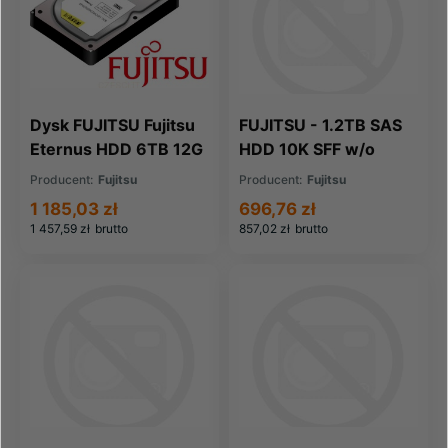
Dysk FUJITSU Fujitsu
FUJITSU - 1.2TB SAS
Eternus HDD 6TB 12G
HDD 10K SFF w/o
7 2K NL-SAS 3 5
caddy (CA05954-
Producent:
Fujitsu
Producent:
Fujitsu
F2520 (CA07410-
3303)
1 185,03 zł
696,76 zł
L107)
1 457,59 zł
brutto
857,02 zł
brutto