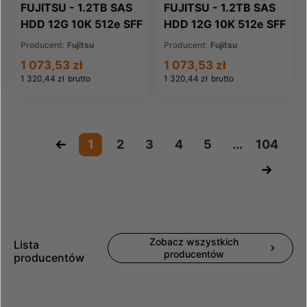
FUJITSU - 1.2TB SAS
FUJITSU - 1.2TB SAS
HDD 12G 10K 512e SFF
HDD 12G 10K 512e SFF
(10602388672)
(A3C40183671)
Producent:
Fujitsu
Producent:
Fujitsu
1 073,53 zł
1 073,53 zł
1 320,44 zł
brutto
1 320,44 zł
brutto
«
1
2
3
4
5
...
104
»
Zobacz wszystkich
Lista
producentów
producentów