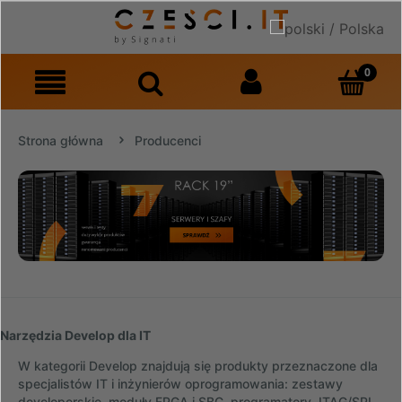
Strona główna
Producenci
Narzędzia Develop dla IT
W kategorii Develop znajdują się produkty przeznaczone dla
specjalistów IT i inżynierów oprogramowania: zestawy
developerskie, moduły FPGA i SBC, programatory JTAG/SPI,