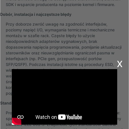
SDK i wsparcie producenta na poziomie kernel i firmware.
Dobór, instalacja i najczęstsze błędy
Przy doborze zwróć uwagę na zgodność interfejsów,
poziomy napięć I/O, wymagania termiczne i mechaniczne
montażu w szafie rack. Częste błędy to użycie
nieodpowiednich adapterów sygnałowych, brak
dopasowania napięcia programowania, pomijanie aktualizacji
sterowników oraz nieuwzględnianie ograniczeń pasma w
x
interfejsach (np. PCIe gen, przepustowość portów
SFP/QSFP). Podczas instalacji istotne są procedury ESD,
właściwe mocowanie elementów oraz dokumentowanie
wersji firmware i sterowników. Warto też planować
środowisko testowe z rejestracją logów, kopią zapasową
konfiguracji oraz możliwością łatwego powrotu do
poprzednich wersji oprogramowania.
Standardy, zgodność i integracja
Produkty Develop spełniają istotne standardy przemysłowe:
specyfikacje PCI-SIG, NVMe, SATA, SAS, USB-IF oraz normy
sieciowe IEEE 802.3. Znajomość tych standardów ułatwia