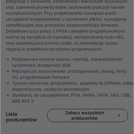
integrację z serwerami, kontrolerami i macierzami dyskowymi
oraz zapewnia przewidywalne zachowanie podczas testów
wydajnościowych. Przy projektowaniu rozwiązań warto
uwzględnić kompatybilność z systemami plików, wymagania
certyfikacyjne oraz procedury bezpieczeństwa firmware.
Dodatkowo przy pracy z FPGA i układami programowalnymi
ważne są narzędzia do symulacji, wersjonowania kodu HDL
oraz automatyzacji procesu build, co minimalizuje ryzyko
regresji w projektach sprzętowo-programowych.
Podstawowe kryteria wyboru: interfejs, kompatybilność
systemowa, dostępność SDK
Najczęstsze zastosowania: prototypowanie, debug, testy
I/O, programowanie firmware
Typowe akcesoria: programatory, adaptery M.2/NVMe, kable
diagnostyczne, zasilacze laboratoryjne
Standardy do uwzględnienia: PCIe, NVMe, SATA, SAS, USB,
IEEE 802.3
Zobacz wszystkich
Lista
producentów
producentów