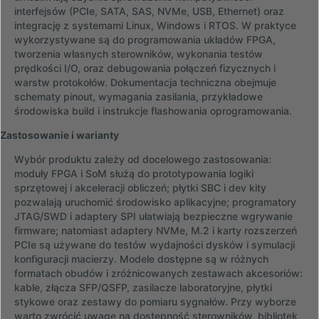
interfejsów (PCIe, SATA, SAS, NVMe, USB, Ethernet) oraz
integrację z systemami Linux, Windows i RTOS. W praktyce
wykorzystywane są do programowania układów FPGA,
tworzenia własnych sterowników, wykonania testów
prędkości I/O, oraz debugowania połączeń fizycznych i
warstw protokołów. Dokumentacja techniczna obejmuje
schematy pinout, wymagania zasilania, przykładowe
środowiska build i instrukcje flashowania oprogramowania.
Zastosowanie i warianty
Wybór produktu zależy od docelowego zastosowania:
moduły FPGA i SoM służą do prototypowania logiki
sprzętowej i akceleracji obliczeń; płytki SBC i dev kity
pozwalają uruchomić środowisko aplikacyjne; programatory
JTAG/SWD i adaptery SPI ułatwiają bezpieczne wgrywanie
firmware; natomiast adaptery NVMe, M.2 i karty rozszerzeń
PCIe są używane do testów wydajności dysków i symulacji
konfiguracji macierzy. Modele dostępne są w różnych
formatach obudów i zróżnicowanych zestawach akcesoriów:
kable, złącza SFP/QSFP, zasilacze laboratoryjne, płytki
stykowe oraz zestawy do pomiaru sygnałów. Przy wyborze
warto zwrócić uwagę na dostępność sterowników, bibliotek