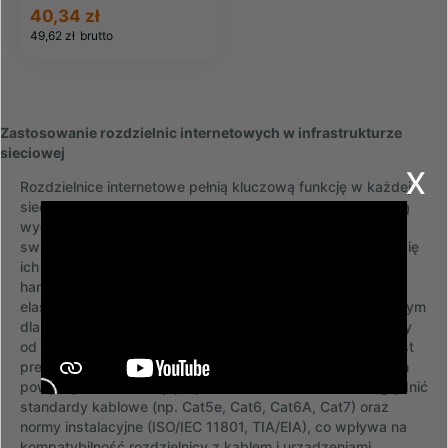
40,34 zł
49,62 zł
brutto
Zastosowanie rozdzielnic internetowych w infrastrukturze
sieciowej
x
Rozdzielnice internetowe pełnią kluczową funkcję w każdej
sieci LAN: koncentrują połączenia abonenckie i umożliwiają
wygodne okablowanie urządzeń aktywnych takich jak
switche, routery i punkty dostępowe. W praktyce używa się
ich w biurach, serwerowniach, magazynach czy punktach
handlowych, gdzie wymagane jest uporządkowanie i
elastyczność połączeń. Wybór pomiędzy panelem krosowym
dla kabli miedzianych a rozdzielnicą światłowodową zależy
od przepustowości i dystansu transmisji — światłowód jest
preferowany przy większych odległościach i prędkościach
powyżej 10 Gb/s. Przy projektowaniu sieci trzeba uwzględnić
standardy kablowe (np. Cat5e, Cat6, Cat6A, Cat7) oraz
normy instalacyjne (ISO/IEC 11801, TIA/EIA), co wpływa na
kompatybilność rozdzielnicy z kablem i urządzeniami