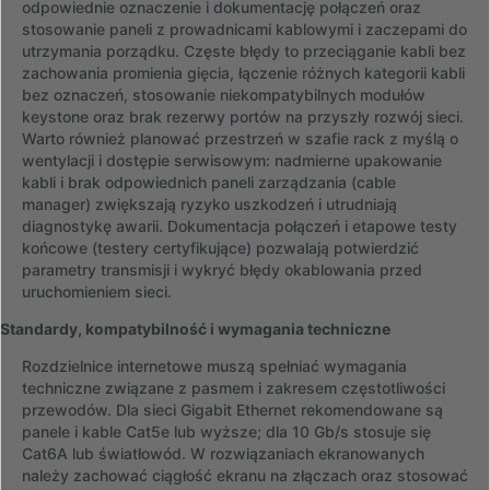
odpowiednie oznaczenie i dokumentację połączeń oraz
stosowanie paneli z prowadnicami kablowymi i zaczepami do
utrzymania porządku. Częste błędy to przeciąganie kabli bez
zachowania promienia gięcia, łączenie różnych kategorii kabli
bez oznaczeń, stosowanie niekompatybilnych modułów
keystone oraz brak rezerwy portów na przyszły rozwój sieci.
Warto również planować przestrzeń w szafie rack z myślą o
wentylacji i dostępie serwisowym: nadmierne upakowanie
kabli i brak odpowiednich paneli zarządzania (cable
manager) zwiększają ryzyko uszkodzeń i utrudniają
diagnostykę awarii. Dokumentacja połączeń i etapowe testy
końcowe (testery certyfikujące) pozwalają potwierdzić
parametry transmisji i wykryć błędy okablowania przed
uruchomieniem sieci.
Standardy, kompatybilność i wymagania techniczne
Rozdzielnice internetowe muszą spełniać wymagania
techniczne związane z pasmem i zakresem częstotliwości
przewodów. Dla sieci Gigabit Ethernet rekomendowane są
panele i kable Cat5e lub wyższe; dla 10 Gb/s stosuje się
Cat6A lub światłowód. W rozwiązaniach ekranowanych
należy zachować ciągłość ekranu na złączach oraz stosować