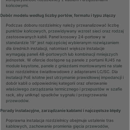
końcowymi.
Dobór modelu według liczby portów, formatu i typu złączy
Podczas doboru rozdzielnicy należy przeanalizować liczbę
punktów końcowych, przewidywany wzrost sieci oraz rodzaj
zastosowanych kabli. Panel krosowy 24-portowy w
standardzie 19" jest najczęściej wybieranym rozwiązaniem
dla średnich instalacji, natomiast większe instalacje
wymagają paneli 48-portowych lub kombinacji mniejszych
jednostek. W ofercie dostępne są panele z portami RJ45 na
module keystone, panele z gniazdami montowanymi na stałe
oraz rozdzielnice światłowodowe z adapterami LC/SC. Dla
instalacji PoE istotne jest utrzymanie prawidłowej impedancji i
dobór kabli o odpowiedniej kategorii oraz oferowanie
właściwego zarządzania termicznego i przepustów w szafie
rack, aby uniknąć spadków sygnału i przegrzewania
przewodów.
Porady instalacyjne, zarządzanie kablami i najczęstsze błędy
Poprawna instalacja rozdzielnicy obejmuje ustalenie tras
kablowych, zachowanie promienia gięcia przewodów,