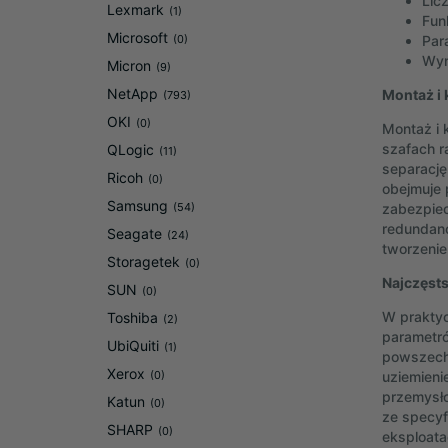
Lic
Lexmark
(1)
Fun
Microsoft
(0)
Par
Wym
Micron
(9)
NetApp
Montaż i
(793)
OKI
(0)
Montaż i 
szafach r
QLogic
(11)
separację
Ricoh
(0)
obejmuje 
Samsung
(54)
zabezpie
redundancj
Seagate
(24)
tworzenie
Storagetek
(0)
Najczęsts
SUN
(0)
W praktyc
Toshiba
(2)
parametró
UbiQuiti
(1)
powszechn
Xerox
(0)
uziemieni
przemysło
Katun
(0)
ze specyf
SHARP
(0)
eksploata