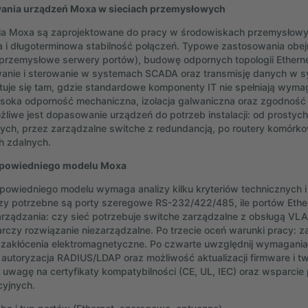
ania urządzeń Moxa w sieciach przemysłowych
ia Moxa są zaprojektowane do pracy w środowiskach przemysłowy
a i długoterminowa stabilność połączeń. Typowe zastosowania obej
(przemysłowe serwery portów), budowę odpornych topologii Ethern
anie i sterowanie w systemach SCADA oraz transmisję danych w sy
uje się tam, gdzie standardowe komponenty IT nie spełniają wym
soka odporność mechaniczna, izolacja galwaniczna oraz zgodność 
żliwe jest dopasowanie urządzeń do potrzeb instalacji: od prostyc
ch, przez zarządzalne switche z redundancją, po routery komórk
h zdalnych.
powiedniego modelu Moxa
owiedniego modelu wymaga analizy kilku kryteriów technicznych i 
zy potrzebne są porty szeregowe RS-232/422/485, ile portów Ethe
arządzania: czy sieć potrzebuje switche zarządzalne z obsługą VL
rczy rozwiązanie niezarządzalne. Po trzecie oceń warunki pracy: z
i zakłócenia elektromagnetyczne. Po czwarte uwzględnij wymagan
autoryzacja RADIUS/LDAP oraz możliwość aktualizacji firmware i tw
 uwagę na certyfikaty kompatybilności (CE, UL, IEC) oraz wsparcie
cyjnych.