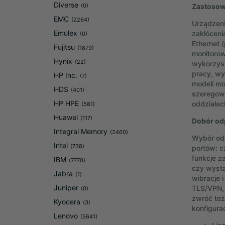
Diverse
(0)
Zastosow
EMC
(2264)
Urządzen
Emulex
zakłóceni
(0)
Ethernet 
Fujitsu
(1879)
monitorow
Hynix
(22)
wykorzyst
pracy, wy
HP Inc.
(7)
modeli mo
HDS
(401)
szeregowy
HP HPE
oddziałac
(581)
Huawei
(117)
Dobór od
Integral Memory
(2460)
Wybór odp
Intel
(738)
portów: c
funkcje z
IBM
(7770)
czy wysta
Jabra
(1)
wibracje 
Juniper
TLS/VPN, 
(0)
zwróć też
Kyocera
(3)
konfigura
Lenovo
(5641)