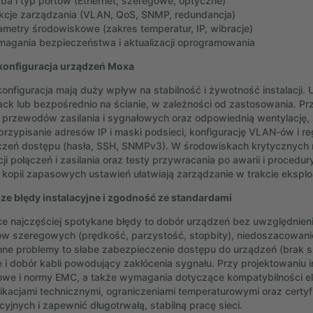
zba i typ portów (Ethernet, szeregowe, optyczne)
kcje zarządzania (VLAN, QoS, SNMP, redundancja)
ametry środowiskowe (zakres temperatur, IP, wibracje)
agania bezpieczeństwa i aktualizacji oprogramowania
 konfiguracja urządzeń Moxa
konfiguracja mają duży wpływ na stabilność i żywotność instalacji.
ack lub bezpośrednio na ścianie, w zależności od zastosowania. P
 przewodów zasilania i sygnałowych oraz odpowiednią wentylację, 
przypisanie adresów IP i maski podsieci, konfigurację VLAN-ów i re
czeń dostępu (hasła, SSH, SNMPv3). W środowiskach krytycznyc
i połączeń i zasilania oraz testy przywracania po awarii i procedury
 kopii zapasowych ustawień ułatwiają zarządzanie w trakcie eksploa
ze błędy instalacyjne i zgodność ze standardami
e najczęściej spotykane błędy to dobór urządzeń bez uwzględnieni
w szeregowych (prędkość, parzystość, stopbity), niedoszacowanie
e problemy to słabe zabezpieczenie dostępu do urządzeń (brak s
e i dobór kabli powodujący zakłócenia sygnału. Przy projektowaniu 
we i normy EMC, a także wymagania dotyczące kompatybilności el
ikacjami technicznymi, ograniczeniami temperaturowymi oraz cert
cyjnych i zapewnić długotrwałą, stabilną pracę sieci.