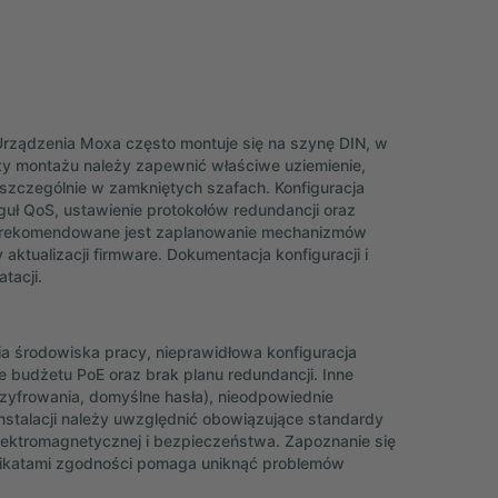
 Urządzenia Moxa często montuje się na szynę DIN, w
rzy montażu należy zapewnić właściwe uziemienie,
szczególnie w zamkniętych szafach. Konfiguracja
guł QoS, ustawienie protokołów redundancji oraz
h rekomendowane jest zaplanowanie mechanizmów
 aktualizacji firmware. Dokumentacja konfiguracji i
tacji.
a środowiska pracy, nieprawidłowa konfiguracja
 budżetu PoE oraz brak planu redundancji. Inne
zyfrowania, domyślne hasła), nieodpowiednie
instalacji należy uwzględnić obowiązujące standardy
ektromagnetycznej i bezpieczeństwa. Zapoznanie się
yfikatami zgodności pomaga uniknąć problemów