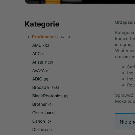
Urządzen
Kategorie
Kategoria
Producenci
(34750)
konwerter
integracj
AMD
(12)
W ofercie
APC
(0)
opcjami m
Arista
(103)
Ser
AVAYA
(0)
Ind
Ind
ADIC
(0)
Rou
Brocade
(345)
Sprawdź s
BlackPhotonics
(0)
Moxa odpo
Brother
(0)
Cisco
(3065)
Canon
Nie zn
(0)
Dell
(8446)