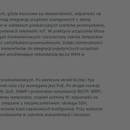
ch, gdzie kluczowe są niezawodność, odporność na
mują integrację urządzeń szeregowych z siecią
et w zakładach produkcyjnych (switche przemysłowe),
stemach telemetrii i IoT. W praktyce urządzenia Moxa
agań środowiskowych: rozszerzony zakres temperatur
z certyfikatami przemysłowymi. Dzięki różnorodności
h konwerterów do integracji pojedynczych urządzeń
owe umożliwiające redundancję łącza WAN w
środowiskowych. Po pierwsze określ liczbę i typ
rnet oraz czy wymagane jest PoE. Po drugie rozważ
AN, QoS, SNMP i protokołów redundancji (RSTP, MRP),
akres temperatur, stopień ochrony IP, odporność na
ia związane z bezpieczeństwem: obsługa SSH,
orzenia kopii zapasowych konfiguracji. Przy wyborze
 producenta w zakresie dokumentacji i narzędzi