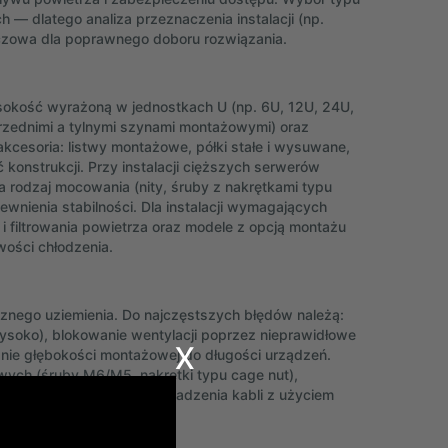
 — dlatego analiza przeznaczenia instalacji (np.
uczowa dla poprawnego doboru rozwiązania.
sokość wyrażoną w jednostkach U (np. 6U, 12U, 24U,
zednimi a tylnymi szynami montażowymi) oraz
cesoria: listwy montażowe, półki stałe i wysuwane,
konstrukcji. Przy instalacji cięższych serwerów
 rodzaj mocowania (nity, śruby z nakrętkami typu
ewnienia stabilności. Dla instalacji wymagających
 filtrowania powietrza oraz modele z opcją montażu
wości chłodzenia.
znego uziemienia. Do najczęstszych błędów należą:
ysoko), blokowanie wentylacji poprzez nieprawidłowe
x
anie głębokości montażowej do długości urządzeń.
wych (śruby M6/M5, nakrętki typu cage nut),
ia oraz planowanie prowadzenia kabli z użyciem