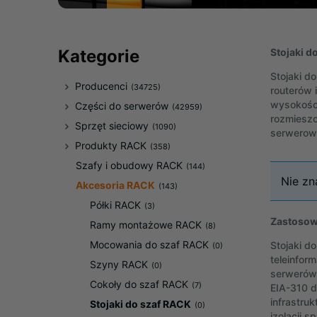
Stojaki d
Kategorie
Stojaki d
Producenci
(34725)
routerów i
wysokości
Części do serwerów
(42959)
rozmieszc
Sprzęt sieciowy
(1090)
serwerowni
Produkty RACK
(358)
Szafy i obudowy RACK
(144)
Nie zn
Akcesoria RACK
(143)
Półki RACK
(3)
Zastosow
Ramy montażowe RACK
(8)
Mocowania do szaf RACK
Stojaki d
(0)
teleinfor
Szyny RACK
(0)
serwerów 
Cokoły do szaf RACK
(7)
EIA-310 d
infrastru
Stojaki do szaf RACK
(0)
izolacji 