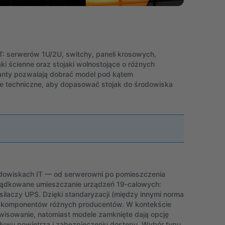
T: serwerów 1U/2U, switchy, paneli krosowych,
jaki ścienne oraz stojaki wolnostojące o różnych
anty pozwalają dobrać model pod kątem
cje techniczne, aby dopasować stojak do środowiska
odowiskach IT — od serwerowni po pomieszczenia
orządkowane umieszczanie urządzeń 19-calowych:
silaczy UPS. Dzięki standaryzacji (między innymi norma
ść komponentów różnych producentów. W kontekście
erwisowanie, natomiast modele zamknięte dają opcję
zepływu powietrza i zabezpieczeniu dostępu. Wybór typu