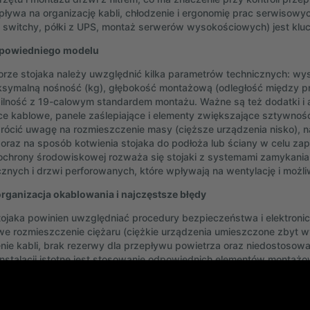
pływa na organizację kabli, chłodzenie i ergonomię prac serwisowych
 switchy, półki z UPS, montaż serwerów wysokościowych) jest kl
powiedniego modelu
rze stojaka należy uwzględnić kilka parametrów technicznych: wy
symalną nośność (kg), głębokość montażową (odległość między pr
lność z 19-calowym standardem montażu. Ważne są też dodatki i ak
e kablowe, panele zaślepiające i elementy zwiększające sztywność 
rócić uwagę na rozmieszczenie masy (cięższe urządzenia nisko), na
 oraz na sposób kotwienia stojaka do podłoża lub ściany w celu zap
ochrony środowiskowej rozważa się stojaki z systemami zamykania i
cznych i drzwi perforowanych, które wpływają na wentylację i możli
rganizacja okablowania i najczęstsze błędy
ojaka powinien uwzględniać procedury bezpieczeństwa i elektronic
we rozmieszczenie ciężaru (ciężkie urządzenia umieszczone zbyt w
ie kabli, brak rezerwy dla przepływu powietrza oraz niedostosow
nstalacji istotne jest stosowanie odpowiednich elementów montażo
e wymaganego odstępu między modułami dla skutecznego chłodzen
ów pionowych i poziomych. Lista kontrolna podczas montażu: