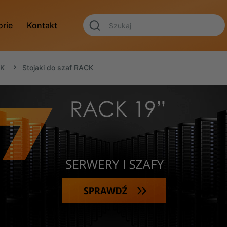
orie
Kontakt
CK
Stojaki do szaf RACK