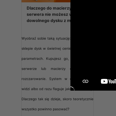
Spr
Wer
Dlaczego do macierzy lub
Uło
serwera nie możesz włożyć
Zas
dowolnego dysku z marketu?
Uzi
W dokume
dopuszcz
montażow
Wyobraź sobie taką sytuację: znajdujesz w
sieciowe
sklepie dysk w świetnej cenie i o idealnych
parametrach. Kupujesz go, montujesz w
serwerze lub macierzy dyskowej i...
rozczarowanie. System w ogóle go nie
widzi albo od razu flaguje jako uszkodzony.
Dlaczego tak się dzieje, skoro teoretycznie
wszystko powinno pasować?