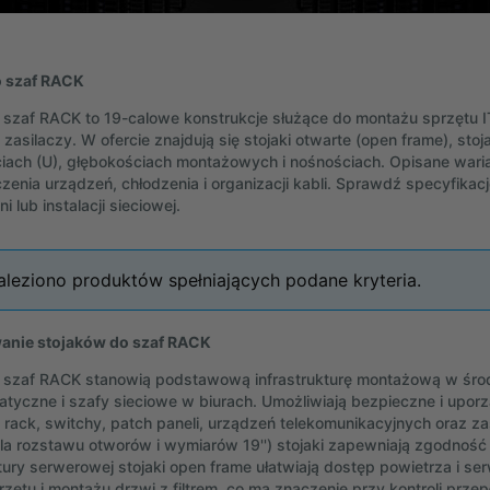
o szaf RACK
o szaf RACK to 19-calowe konstrukcje służące do montażu sprzętu I
 zasilaczy. W ofercie znajdują się stojaki otwarte (open frame), sto
ach (U), głębokościach montażowych i nośnościach. Opisane wari
zenia urządzeń, chłodzenia i organizacji kabli. Sprawdź specyfika
 lub instalacji sieciowej.
aleziono produktów spełniających podane kryteria.
anie stojaków do szaf RACK
o szaf RACK stanowią podstawową infrastrukturę montażową w śr
matyczne i szafy sieciowe w biurach. Umożliwiają bezpieczne i up
rack, switchy, patch paneli, urządzeń telekomunikacyjnych oraz za
la rozstawu otworów i wymiarów 19'') stojaki zapewniają zgodno
ktury serwerowej stojaki open frame ułatwiają dostęp powietrza i s
sprzętu i montażu drzwi z filtrem, co ma znaczenie przy kontroli pr