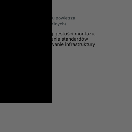
 i nieblokowanie przepływu powietrza
blokady kół w wersjach mobilnych)
a dotyczące maksymalnej gęstości montażu,
 chłodzenia. Przestrzeganie standardów
 oraz ułatwia serwisowanie infrastruktury