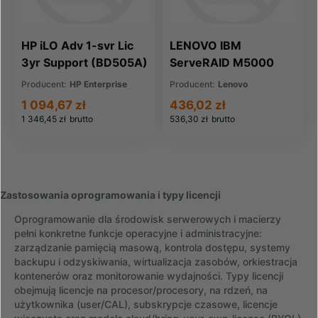
HP iLO Adv 1-svr Lic
LENOVO IBM
3yr Support (BD505A)
ServeRAID M5000
Series Advance
Producent:
HP Enterprise
Producent:
Lenovo
Feature Key
1 094,67 zł
436,02 zł
(46M0930)
1 346,45 zł
brutto
536,30 zł
brutto
Zastosowania oprogramowania i typy licencji
Oprogramowanie dla środowisk serwerowych i macierzy
pełni konkretne funkcje operacyjne i administracyjne:
zarządzanie pamięcią masową, kontrola dostępu, systemy
backupu i odzyskiwania, wirtualizacja zasobów, orkiestracja
kontenerów oraz monitorowanie wydajności. Typy licencji
obejmują licencje na procesor/procesory, na rdzeń, na
użytkownika (user/CAL), subskrypcje czasowe, licencje