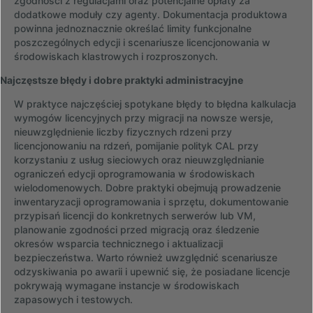
zgodności z regulacjami oraz potencjalne opłaty za
dodatkowe moduły czy agenty. Dokumentacja produktowa
powinna jednoznacznie określać limity funkcjonalne
poszczególnych edycji i scenariusze licencjonowania w
środowiskach klastrowych i rozproszonych.
Najczęstsze błędy i dobre praktyki administracyjne
W praktyce najczęściej spotykane błędy to błędna kalkulacja
wymogów licencyjnych przy migracji na nowsze wersje,
nieuwzględnienie liczby fizycznych rdzeni przy
licencjonowaniu na rdzeń, pomijanie polityk CAL przy
korzystaniu z usług sieciowych oraz nieuwzględnianie
ograniczeń edycji oprogramowania w środowiskach
wielodomenowych. Dobre praktyki obejmują prowadzenie
inwentaryzacji oprogramowania i sprzętu, dokumentowanie
przypisań licencji do konkretnych serwerów lub VM,
planowanie zgodności przed migracją oraz śledzenie
okresów wsparcia technicznego i aktualizacji
bezpieczeństwa. Warto również uwzględnić scenariusze
odzyskiwania po awarii i upewnić się, że posiadane licencje
pokrywają wymagane instancje w środowiskach
zapasowych i testowych.