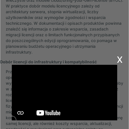
wieczyste oraz modele cloud/bring-your-own-license (BYOL).
W praktyce dobór modelu licencyjnego zależy od
architektury serwera, stopnia wirtualizacji, liczby
użytkowników oraz wymogów zgodności i wsparcia
technicznego. W dokumentacji i opisach produktów powinna
znaleźć się informacja o zakresie wsparcia, zasadach
migracji licencji oraz o limitach funkcjonalnych przypisanych
do poszczególnych edycji oprogramowania, co pomaga w
planowaniu budżetu operacyjnego i utrzymania
infrastruktury.
x
Dobór licencji do infrastruktury i kompatybilność
Przy doborze licencji kluczowe są kryteria techniczne i
operacyjne: liczba rdzeni lub procesorów w serwerze,
wymagania wirtualizacyjne, typ macierzy dyskowej, potrzeby
w zakresie replikacji i deduplikacji danych oraz integracja z
rozwiązaniami backupowymi. Równie istotne są warunki
licencyjne dotyczące migracji między środowiskiem
fizycznym a wirtualnym oraz możliwości przenoszenia licencji
między instancjami chmurowymi a lokalnymi. Przy ocenie
kosztów całkowitych (TCO) należy uwzględnić nie tylko cenę
samej licencji, ale również koszty wsparcia, aktualizacji,