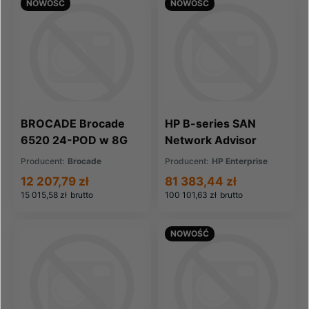
NOWOŚĆ
NOWOŚĆ
BROCADE Brocade
HP B-series SAN
6520 24-POD w 8G
Network Advisor
SWL SFPs (X-
Enterprise LTU
Producent:
Brocade
Producent:
HP Enterprise
ENTPOD-01-8G-R6)
(TC352A)
12 207,79 zł
81 383,44 zł
15 015,58 zł
brutto
100 101,63 zł
brutto
NOWOŚĆ