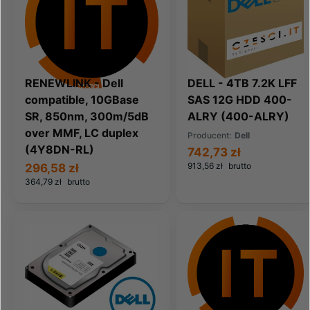
RENEWLINK - Dell
DELL - 4TB 7.2K LFF
compatible, 10GBase
SAS 12G HDD 400-
SR, 850nm, 300m/5dB
ALRY (400-ALRY)
over MMF, LC duplex
Producent:
Dell
(4Y8DN-RL)
742,73 zł
913,56 zł
brutto
296,58 zł
364,79 zł
brutto