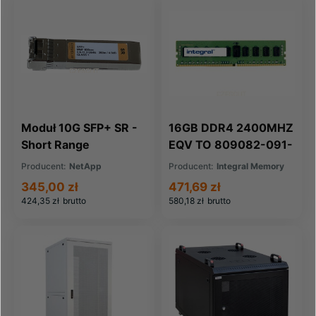
Moduł 10G SFP+ SR -
16GB DDR4 2400MHZ
Short Range
EQV TO 809082-091-
IN FOR HP COMPAQ
Producent:
NetApp
Producent:
Integral Memory
345,00 zł
471,69 zł
424,35 zł
brutto
580,18 zł
brutto