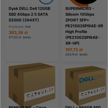
Dysk DELL Dell 120GB
SUPERMICRO -
SSD 6Gbps 2 5 SATA
Silicom 10Gbps
S3500 (394XT)
2PORT SFP+
PE210G2SPI9AE-XR
Producent:
Dell
High Profile
383,36 zł
(PE210G2SPI9AE-
471,53 zł
brutto
XR-HP)
197,72 zł
243,19 zł
brutto
RENEWLINK - Cisco
DELL - 960GB SSD