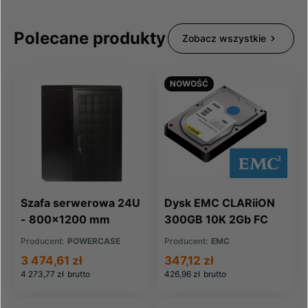
Polecane produkty
Zobacz wszystkie
NOWOŚĆ
Szafa serwerowa 24U
Dysk EMC CLARiiON
- 800x1200 mm
300GB 10K 2Gb FC
HDD RoHS
Producent:
POWERCASE
Producent:
EMC
(005048582)
3 474,61 zł
347,12 zł
4 273,77 zł
brutto
426,96 zł
brutto