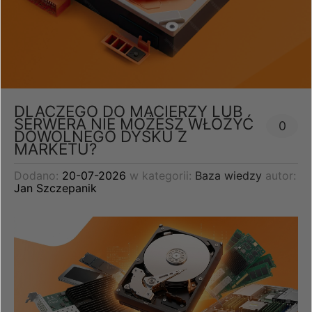
DLACZEGO DO MACIERZY LUB
SERWERA NIE MOŻESZ WŁOŻYĆ
0
DOWOLNEGO DYSKU Z
MARKETU?
Dodano:
20-07-2026
w kategorii:
Baza wiedzy
autor:
Jan Szczepanik