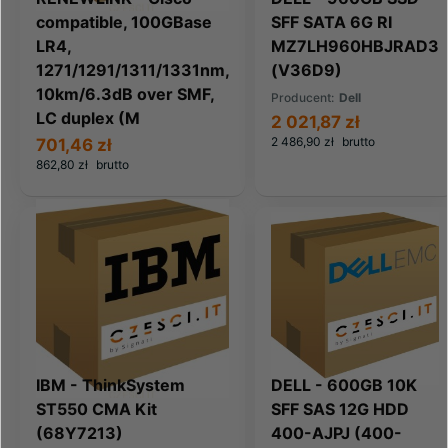
compatible, 100GBase
SFF SATA 6G RI
LR4,
MZ7LH960HBJRAD3
1271/1291/1311/1331nm,
(V36D9)
10km/6.3dB over SMF,
Producent:
Dell
LC duplex (M
2 021,87 zł
2 486,90 zł
brutto
701,46 zł
862,80 zł
brutto
IBM - ThinkSystem
DELL - 600GB 10K
ST550 CMA Kit
SFF SAS 12G HDD
(68Y7213)
400-AJPJ (400-