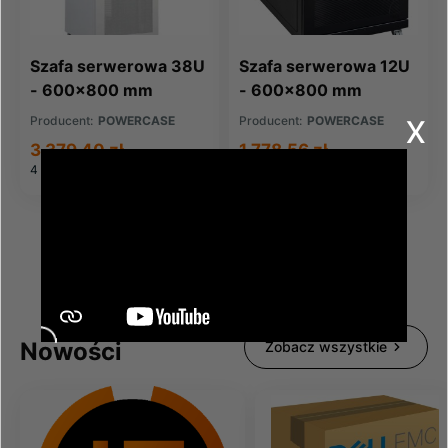
Szafa serwerowa 38U
Szafa serwerowa 12U
- 600x800 mm
- 600x800 mm
x
Producent:
POWERCASE
Producent:
POWERCASE
3 379,40 zł
1 778,56 zł
4 156,66 zł
brutto
2 187,63 zł
brutto
Nowości
Zobacz wszystkie