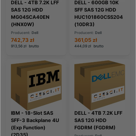
DELL - 4TB 7.2K LFF
DELL - 600GB 10K
SAS 12G HDD
SFF SAS 12G HDD
MG04SCA40EN
HUC101860CSS204
(HNX0W)
(10DR3)
Producent:
Dell
Producent:
Dell
742,73 zł
361,05 zł
913,56 zł
brutto
444,09 zł
brutto
IBM - 18-Slot SAS
DELL - 4TB 7.2K LFF
SFF-3 Backplane 4U
SAS 12G HDD
(Exp Function)
FGDRM (FGDRM)
(2D35)
Producent:
Dell