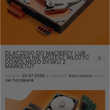
DLACZEGO DO MACIERZY LUB
SERWERA NIE MOŻESZ WŁOŻYĆ
0
DOWOLNEGO DYSKU Z
MARKETU?
Dodano:
20-07-2026
w kategorii:
Baza wiedzy
autor:
Jan Szczepanik