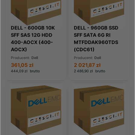
DELL - 600GB 10K
DELL - 960GB SSD
SFF SAS 12G HDD
SFF SATA 6G RI
400-AOCX (400-
MTFDDAK960TDS
AOCX)
(CDC61)
Producent:
Dell
Producent:
Dell
361,05 zł
2 021,87 zł
444,09 zł
brutto
2 486,90 zł
brutto