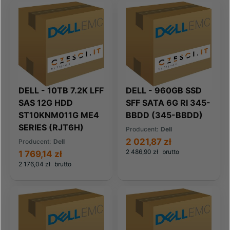
DELL - 10TB 7.2K LFF
DELL - 960GB SSD
SAS 12G HDD
SFF SATA 6G RI 345-
ST10KNM011G ME4
BBDD (345-BBDD)
SERIES (RJT6H)
Producent:
Dell
2 021,87 zł
Producent:
Dell
2 486,90 zł
brutto
1 769,14 zł
2 176,04 zł
brutto