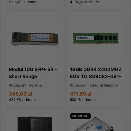
2 187,63 zł
brutto
4 156,66 zł
brutto
Moduł 10G SFP+ SR -
16GB DDR4 2400MHZ
Short Range
EQV TO 809082-091-
IN FOR HP COMPAQ
Producent:
NetApp
Producent:
Integral Memory
345,00 zł
471,69 zł
424,35 zł
brutto
580,18 zł
brutto
NOWOŚĆ