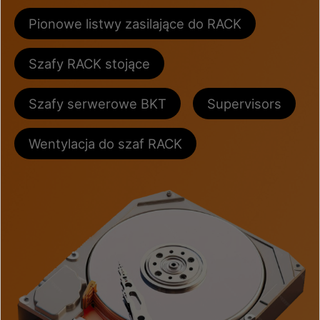
Pionowe listwy zasilające do RACK
Szafy RACK stojące
Szafy serwerowe BKT
Supervisors
Wentylacja do szaf RACK