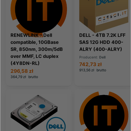
RENEWLINK - Dell
DELL - 4TB 7.2K LFF
compatible, 10GBase
SAS 12G HDD 400-
SR, 850nm, 300m/5dB
ALRY (400-ALRY)
over MMF, LC duplex
Producent:
Dell
(4Y8DN-RL)
742,73 zł
913,56 zł
brutto
296,58 zł
364,79 zł
brutto