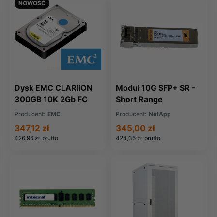
NOWOŚĆ
Dysk EMC CLARiiON
Moduł 10G SFP+ SR -
300GB 10K 2Gb FC
Short Range
HDD RoHS
Producent:
EMC
Producent:
NetApp
(005048582)
347,12 zł
345,00 zł
426,96 zł
brutto
424,35 zł
brutto