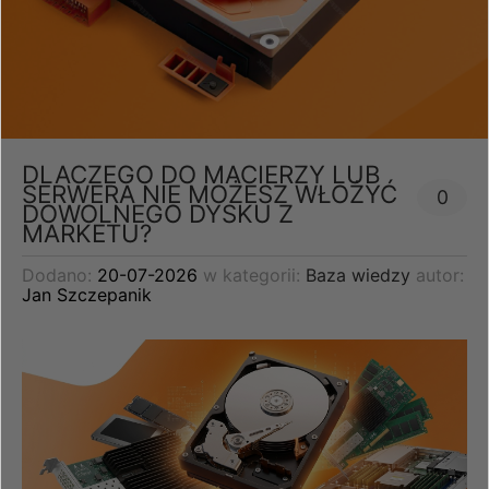
DLACZEGO DO MACIERZY LUB
SERWERA NIE MOŻESZ WŁOŻYĆ
0
DOWOLNEGO DYSKU Z
MARKETU?
Dodano:
20-07-2026
w kategorii:
Baza wiedzy
autor:
Jan Szczepanik