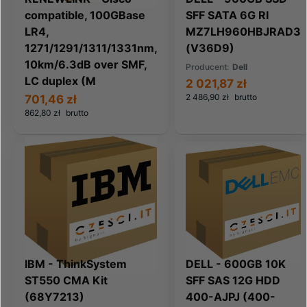
compatible, 100GBase
SFF SATA 6G RI
LR4,
MZ7LH960HBJRAD3
1271/1291/1311/1331nm,
(V36D9)
10km/6.3dB over SMF,
Producent:
Dell
LC duplex (M
2 021,87 zł
2 486,90 zł
brutto
701,46 zł
862,80 zł
brutto
IBM - ThinkSystem
DELL - 600GB 10K
ST550 CMA Kit
SFF SAS 12G HDD
(68Y7213)
400-AJPJ (400-