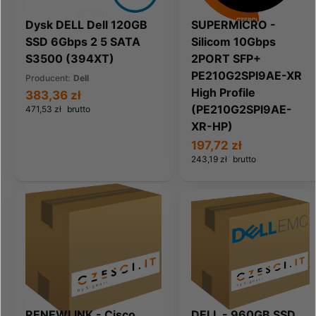
Dysk DELL Dell 120GB
SUPERMICRO -
SSD 6Gbps 2 5 SATA
Silicom 10Gbps
S3500 (394XT)
2PORT SFP+
PE210G2SPI9AE-XR
Producent:
Dell
High Profile
383,36 zł
(PE210G2SPI9AE-
471,53 zł
brutto
XR-HP)
197,72 zł
243,19 zł
brutto
RENEWLINK - Cisco
DELL - 960GB SSD