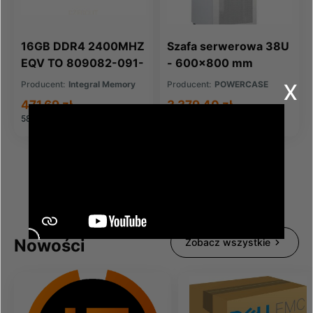
16GB DDR4 2400MHZ
Szafa serwerowa 38U
EQV TO 809082-091-
- 600x800 mm
x
IN FOR HP COMPAQ
Producent:
Integral Memory
Producent:
POWERCASE
471,69 zł
3 379,40 zł
580,18 zł
brutto
4 156,66 zł
brutto
Nowości
Zobacz wszystkie