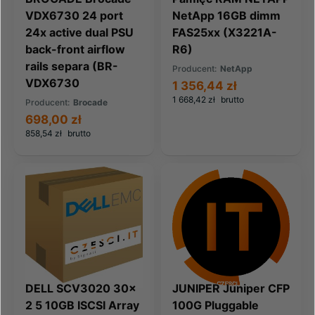
VDX6730 24 port
NetApp 16GB dimm
24x active dual PSU
FAS25xx (X3221A-
back-front airflow
R6)
rails separa (BR-
Producent:
NetApp
VDX6730
1 356,44 zł
1 668,42 zł
brutto
Producent:
Brocade
698,00 zł
858,54 zł
brutto
DELL SCV3020 30x
JUNIPER Juniper CFP
2 5 10GB ISCSI Array
100G Pluggable