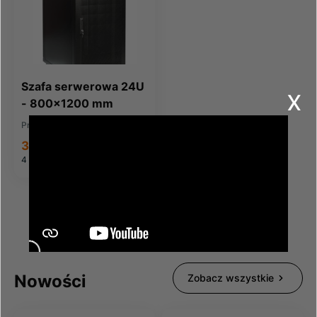
Szafa serwerowa 24U
x
- 800x1200 mm
Producent:
POWERCASE
3 474,61 zł
4 273,77 zł
brutto
Nowości
Zobacz wszystkie