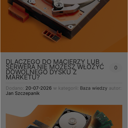
DLACZEGO DO MACIERZY LUB
SERWERA NIE MOŻESZ WŁOŻYĆ
0
DOWOLNEGO DYSKU Z
MARKETU?
Dodano:
20-07-2026
w kategorii:
Baza wiedzy
autor:
Jan Szczepanik