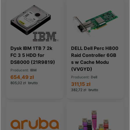
Dysk IBM 1TB 7 2k
DELL Dell Perc H800
FC 3 5 HDD for
Raid Controller 6GB
DS8000 (21R9819)
s w Cache Modu
(VVGYD)
Producent:
IBM
654,49 zł
Producent:
Dell
805,02 zł
brutto
311,15 zł
382,72 zł
brutto