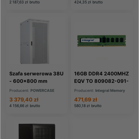
2 187,63 zł
brutto
424,35 zł
brutto
Szafa serwerowa 38U
16GB DDR4 2400MHZ
- 600x800 mm
EQV TO 809082-091-
IN FOR HP COMPAQ
Producent:
POWERCASE
Producent:
Integral Memory
3 379,40 zł
471,69 zł
4 156,66 zł
brutto
580,18 zł
brutto