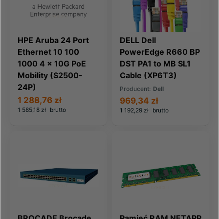
HPE Aruba 24 Port
DELL Dell
Ethernet 10 100
PowerEdge R660 BP
1000 4 x 10G PoE
DST PA1 to MB SL1
Mobility (S2500-
Cable (XP6T3)
24P)
Producent:
Dell
1 288,76 zł
969,34 zł
1 585,18 zł
brutto
1 192,29 zł
brutto
BROCADE Brocade
Pamięć RAM NETAPP