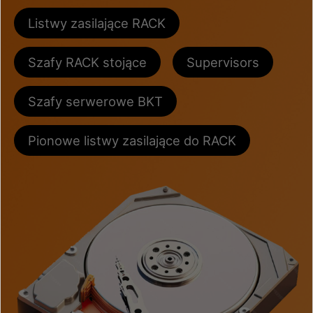
Listwy zasilające RACK
Szafy RACK stojące
Supervisors
Szafy serwerowe BKT
Pionowe listwy zasilające do RACK