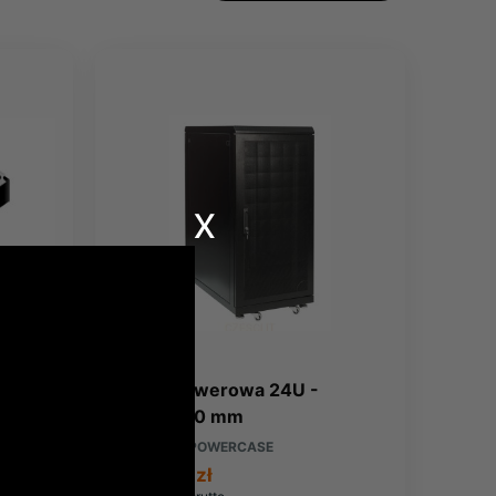
x
0GB
Szafa serwerowa 24U -
800x1200 mm
Producent:
POWERCASE
3 474,61 zł