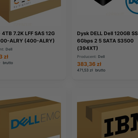
- 4TB 7.2K LFF SAS 12G
Dysk DELL Dell 120GB S
00-ALRY (400-ALRY)
6Gbps 2 5 SATA S3500
(394XT)
nt:
Dell
3 zł
Producent:
Dell
ł
brutto
383,36 zł
471,53 zł
brutto