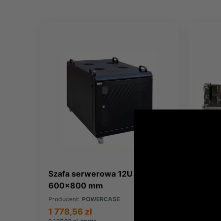
Szafa serwerowa 12U -
Moduł
600x800 mm
Range
Producent:
POWERCASE
Produce
1 778,56 zł
345,0