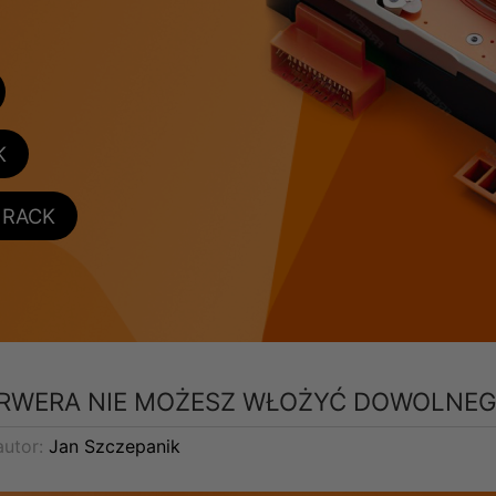
K
o RACK
ERWERA NIE MOŻESZ WŁOŻYĆ DOWOLNEG
utor:
Jan Szczepanik