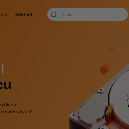
orie
Kontakt
i
cu
zybkich
f serwerowych?