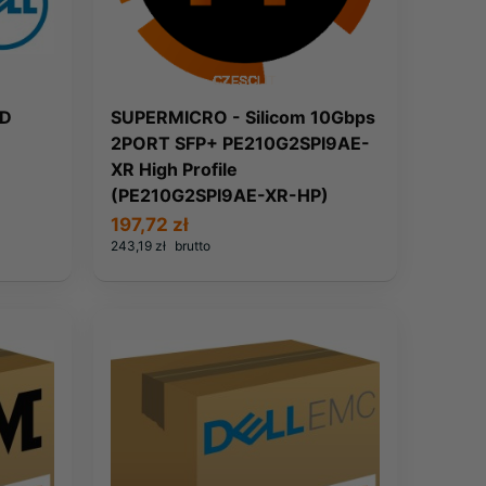
SD
SUPERMICRO - Silicom 10Gbps
2PORT SFP+ PE210G2SPI9AE-
XR High Profile
(PE210G2SPI9AE-XR-HP)
197,72 zł
243,19 zł
brutto