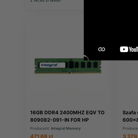
2 187,63 zł
brutto
424,35 z
16GB DDR4 2400MHZ EQV TO
Szafa
809082-091-IN FOR HP
600x
COMPAQ
Producent:
Integral Memory
Produce
471,69 zł
3 379