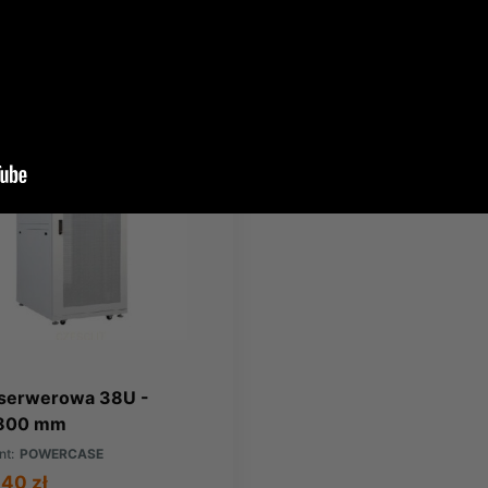
ł
brutto
426,96 zł
brutto
 serwerowa 38U -
800 mm
nt:
POWERCASE
,40 zł