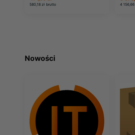
580,18 zł
brutto
4 156,66 
Nowości