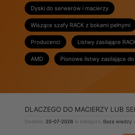
Dyski do serwerów i macierzy
Wiszące szafy RACK z bokami pełnymi
Producenci
Listwy zasilające RAC
AMD
Pionowe listwy zasilające d
DLACZEGO DO MACIERZY LUB S
Dodano:
20-07-2026
w kategorii:
Baza wiedzy
a