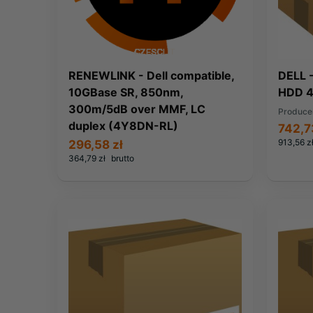
RENEWLINK - Dell compatible,
DELL 
10GBase SR, 850nm,
HDD 4
300m/5dB over MMF, LC
Produce
duplex (4Y8DN-RL)
742,7
913,56 z
296,58 zł
364,79 zł
brutto