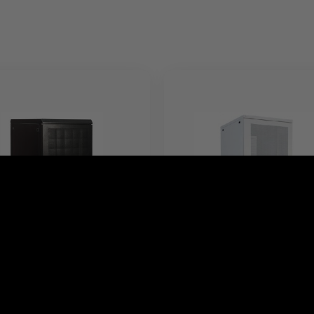
 serwerowa 24U -
Szafa serwerowa 38U -
1200 mm
600x800 mm