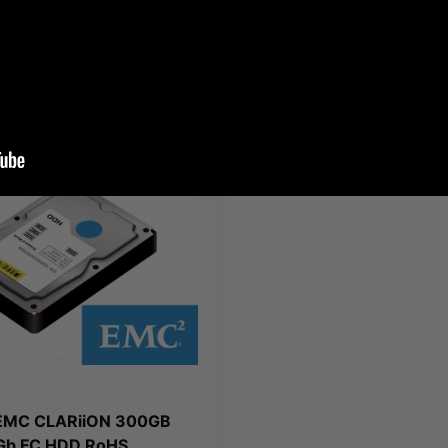
nt:
POWERCASE
Producent:
POWERCASE
61 zł
3 379,40 zł
 zł
brutto
4 156,66 zł
brutto
Ć
EMC CLARiiON 300GB
Gb FC HDD RoHS