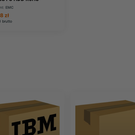
48582)
nt:
EMC
8 zł
ł
brutto