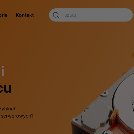
orie
Kontakt
i
cu
zybkich
f serwerowych?