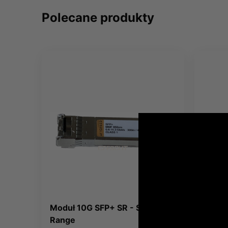
Polecane produkty
Moduł 10G SFP+ SR - Short
Szafa
Range
800x