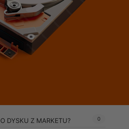
0
O DYSKU Z MARKETU?