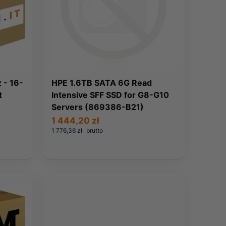
 - 16-
HPE 1.6TB SATA 6G Read
t
Intensive SFF SSD for G8-G10
Servers (869386-B21)
1 444,20 zł
1 776,36 zł
brutto