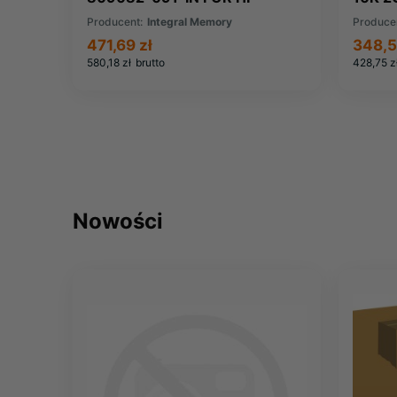
COMPAQ
(0050
Producent:
Integral Memory
Produce
471,69 zł
348,5
580,18 zł
brutto
428,75 z
Nowości