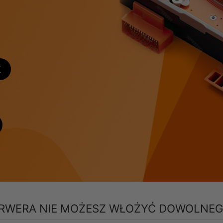
K
ERWERA NIE MOŻESZ WŁOŻYĆ DOWOLNEG