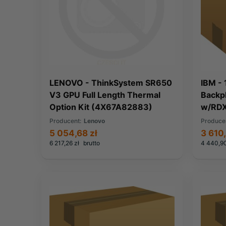
LENOVO - ThinkSystem SR650
IBM - 
V3 GPU Full Length Thermal
Backp
Option Kit (4X67A82883)
w/RDX
Producent:
Lenovo
Produce
5 054,68 zł
3 610
6 217,26 zł
brutto
4 440,9