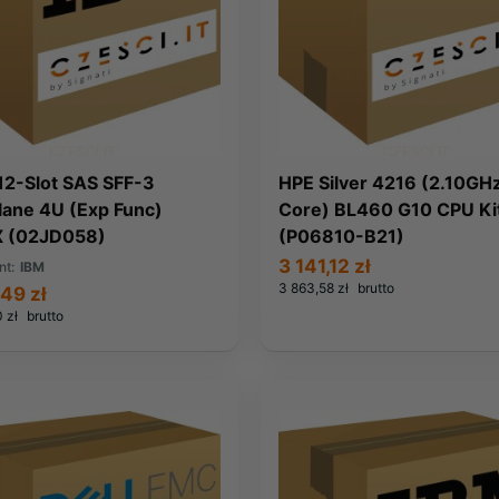
12-Slot SAS SFF-3
HPE Silver 4216 (2.10GHz
lane 4U (Exp Func)
Core) BL460 G10 CPU Ki
 (02JD058)
(P06810-B21)
3 141,12 zł
nt:
IBM
3 863,58 zł
brutto
,49 zł
0 zł
brutto