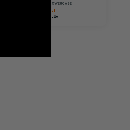
Producent:
POWERCASE
1 778,56 zł
2 187,63 zł
brutto