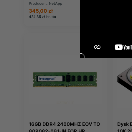
Producent:
NetApp
Produce
345,00 zł
3 474,
424,35 zł
brutto
4 273,77
NOWOŚ
16GB DDR4 2400MHZ EQV TO
Dysk 
809082-091-IN FOR HP
10K 2