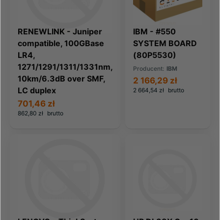
RENEWLINK - Juniper
IBM - #550
compatible, 100GBase
SYSTEM BOARD
LR4,
(80P5530)
1271/1291/1311/1331nm,
Producent:
IBM
10km/6.3dB over SMF,
2 166,29 zł
LC duplex
2 664,54 zł
brutto
701,46 zł
862,80 zł
brutto