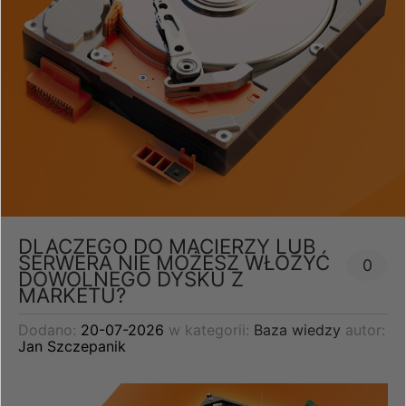
DLACZEGO DO MACIERZY LUB
SERWERA NIE MOŻESZ WŁOŻYĆ
0
DOWOLNEGO DYSKU Z
MARKETU?
Dodano:
20-07-2026
w kategorii:
Baza wiedzy
autor:
Jan Szczepanik