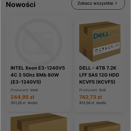
Nowości
Zobacz wszystkie
INTEL Xeon E3-1240V5
DELL - 4TB 7.2K
4C 3 5Ghz 8Mb 80W
LFF SAS 12G HDD
(E3-1240V5)
KCVF5 (KCVF5)
Producent:
Intel
Producent:
Dell
244,95 zł
742,73 zł
301,29 zł
brutto
913,56 zł
brutto