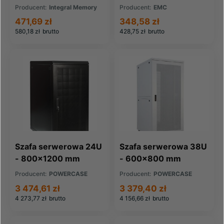
IN FOR HP COMPAQ
HDD RoHS
Producent:
Integral Memory
Producent:
EMC
(005048582)
471,69 zł
348,58 zł
580,18 zł
brutto
428,75 zł
brutto
Szafa serwerowa 24U
Szafa serwerowa 38U
- 800x1200 mm
- 600x800 mm
Producent:
POWERCASE
Producent:
POWERCASE
3 474,61 zł
3 379,40 zł
4 273,77 zł
brutto
4 156,66 zł
brutto