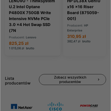
LENOVO - ThinkSystem
HP DL38X Gen10
U.2 Intel Optane
x16 x16 Riser
P4800X 750GB Write
Board (875059-
Intensive NVMe PCIe
001)
3.0 x4 Hot Swap SSD
Producent:
HP
(7N
Enterprise
310,95 zł
Producent:
Lenovo
382,47 zł
brutto
825,25 zł
1 015,06 zł
brutto
Zobacz wszystkich
Lista
producentów
producentów