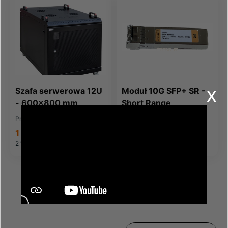
x
Szafa serwerowa 12U
Moduł 10G SFP+ SR -
- 600x800 mm
Short Range
Producent:
POWERCASE
Producent:
NetApp
1 778,56 zł
345,00 zł
2 187,63 zł
brutto
424,35 zł
brutto