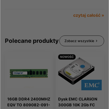
czytaj całość »
Polecane produkty
Zobacz wszystkie
NOWOŚĆ
16GB DDR4 2400MHZ
Dysk EMC CLARiiON
EQV TO 809082-091-
300GB 10K 2Gb FC