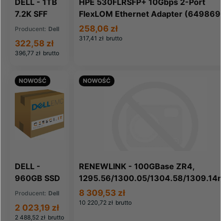
DELL - 1TB
HPE 530FLRSFP+ 10Gbps 2-Port
7.2K SFF
FlexLOM Ethernet Adapter (649869
SATA 6G
001)
258,06 zł
Producent:
Dell
HDD 400-
317,41 zł
brutto
322,58 zł
ATJG (400-
396,77 zł
brutto
ATJG)
NOWOŚĆ
NOWOŚĆ
DELL -
RENEWLINK - 100GBase ZR4,
960GB SSD
1295.56/1300.05/1304.58/1309.14
SFF SATA
80km/6.5dB (CFP2-100G-ZR4-RL)
8 309,53 zł
Producent:
Dell
6G RI 400-
10 220,72 zł
brutto
2 023,19 zł
ATEL (400-
2 488,52 zł
brutto