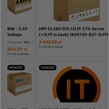
IBM - 2.5V
HPE DL380 G10 12LFF CTO Server
Voltage
(+3LFF in back) (868705-B21-3LFF)
Regulator
4 696,69 zł
Producent:
IBM
Module
5 776,93 zł
brutto
464,50 zł
(97P2642)
571,34 zł
brutto
NOWOŚĆ
NOWOŚĆ