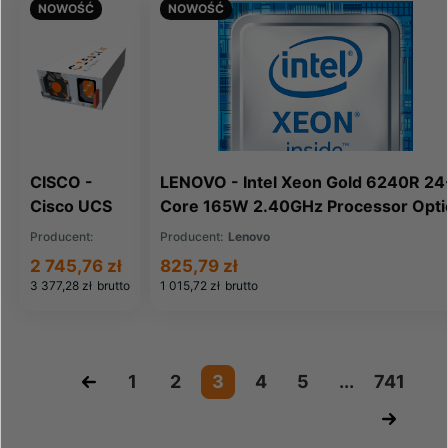
NOWOŚĆ
NOWOŚĆ
(P24173-
L21)
CISCO -
LENOVO - Intel Xeon Gold 6240R 24
Cisco UCS
Core 165W 2.40GHz Processor Opti
2300W AC
Kit w/o FAN SR630 (4XG7A63286)
Producent:
Producent:
Lenovo
Power
Cisco
2 745,76 zł
825,79 zł
Supply for
3 377,28 zł
brutto
1 015,72 zł
brutto
Rack
Servers.
(UCSC-
PSU1-
«
1
2
3
4
5
...
741
2300W)
»