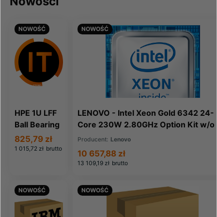
Nowości
NOWOŚĆ
NOWOŚĆ
HPE 1U LFF
LENOVO - Intel Xeon Gold 6342 24-
Ball Bearing
Core 230W 2.80GHz Option Kit w/o
Rail Kit for
Fan SN550 V2 (4XG7A63537)
825,79 zł
Producent:
Lenovo
G8-G10
1 015,72 zł
brutto
10 657,88 zł
Servers
13 109,19 zł
brutto
(879003-
B21)
NOWOŚĆ
NOWOŚĆ