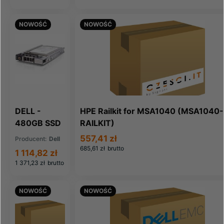
ATEL)
NOWOŚĆ
NOWOŚĆ
DELL -
HPE Railkit for MSA1040 (MSA1040-
480GB SSD
RAILKIT)
SFF SATA
557,41 zł
Producent:
Dell
6G RI
685,61 zł
brutto
1 114,82 zł
D6YY2
1 371,23 zł
brutto
(400-
BDPQ)
NOWOŚĆ
NOWOŚĆ