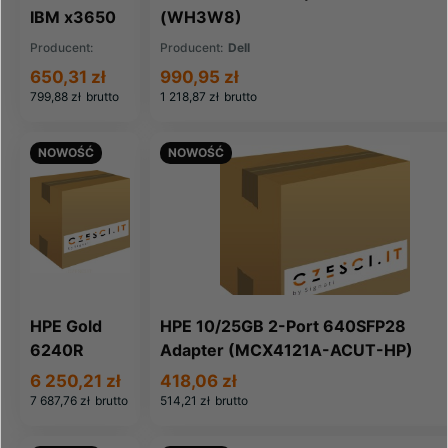
IBM x3650
(WH3W8)
M3 -
Producent:
Producent:
Dell
Configured
Lenovo
650,31 zł
990,95 zł
to order
799,88 zł
brutto
1 218,87 zł
brutto
(7945CTO)
NOWOŚĆ
NOWOŚĆ
HPE Gold
HPE 10/25GB 2-Port 640SFP28
6240R
Adapter (MCX4121A-ACUT-HP)
(2.40GHz -
6 250,21 zł
418,06 zł
24-Core)
7 687,76 zł
brutto
514,21 zł
brutto
ML350 G10
CPU Kit