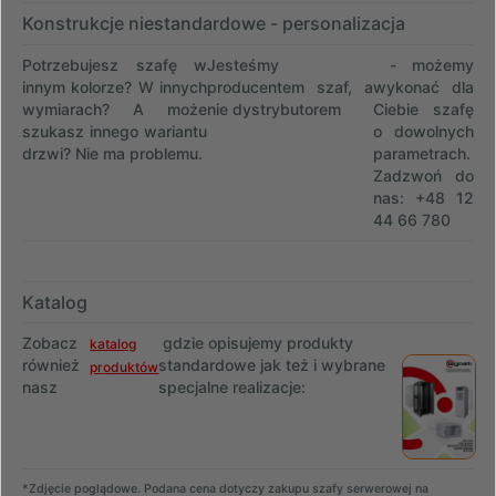
Konstrukcje niestandardowe - personalizacja
Potrzebujesz szafę w
Jesteśmy
- możemy
innym kolorze? W innych
producentem szaf, a
wykonać dla
wymiarach? A może
nie dystrybutorem
Ciebie szafę
szukasz innego wariantu
o dowolnych
drzwi? Nie ma problemu.
parametrach.
Zadzwoń do
nas: +48 12
44 66 780
Katalog
Zobacz
gdzie opisujemy produkty
katalog
również
standardowe jak też i wybrane
produktów
nasz
specjalne realizacje:
*Zdjęcie poglądowe. Podana cena dotyczy zakupu szafy serwerowej na