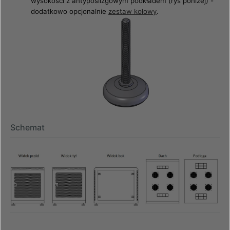
wysokości z antypoślizgowym podkładem (rys poniżej) -
dodatkowo opcjonalnie
zestaw kołowy
.
Schemat