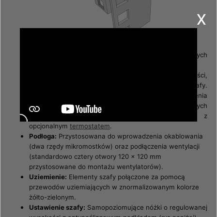
x
Boczne szyny:
Umożliwiają montaż pionowych
organizatorów kabli oraz listw zasilających.
Dach:
Dach z perforacją w przedniej i tylnej części,
usprawniającą wentylację i chłodzenie wnętrza szafy.
Posiada dwa rzędy mikromostków do wprowadzenia
okablowania oraz cztery otwory 120 x 120 mm, w których
można zamontować
wentylatory
z
opcjonalnym
termostatem
.
Podłoga:
Przystosowana do wprowadzenia okablowania
(dwa rzędy mikromostków) oraz podłączenia wentylacji
(standardowo cztery otwory 120 x 120 mm
przystosowane do montażu wentylatorów).
Uziemienie:
Elementy szafy połączone za pomocą
przewodów uziemiających w znormalizowanym kolorze
żółto-zielonym.
Ustawienie szafy:
Samopoziomujące nóżki o regulowanej