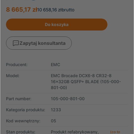
8 665,17 zł
10 658,16 zł
brutto
Do koszyka
Zapytaj konsultanta
Producent:
EMC
Model:
EMC Brocade DCX6-8 CR32-8
16x32GB QSFP+ BLADE (105-000-
801-00)
Part number:
105-000-801-00
Kategoria produktu:
1233
Kod wewnętrzny:
05
Stan produktu:
Produkt refabrykowany,
(co to