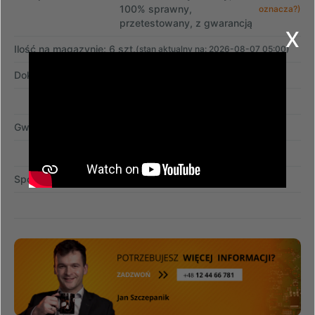
100% sprawny,
oznacza?)
przetestowany, z gwarancją
x
Ilość na magazynie: 6 szt.
(stan aktualny na: 2026-08-07 05:00)
Dokument zakupu:
faktura VAT
Gwarancja:
12 miesięcy
Sposób dostawy:
przesyłka kurierska