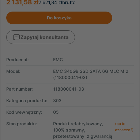
2 131,58 zł
2 621,84 zł
brutto
Do koszyka
Zapytaj konsultanta
Producent:
EMC
Model:
EMC 340GB SSD SATA 6G MLC M.2
(118000041-03)
Part number:
118000041-03
Kategoria produktu:
303
Kod wewnętrzny:
05
Stan produktu:
Produkt refabrykowany,
(co to
100% sprawny,
oznacza?)
przetestowany, z gwarancją