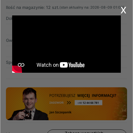
x
Ilość na magazynie: 12 szt.
(stan aktualny na: 2026-08-09 01:00)
Dokument zakupu:
faktura VAT
Gwarancja:
12 miesięcy
Sposób dostawy:
przesyłka kurierska