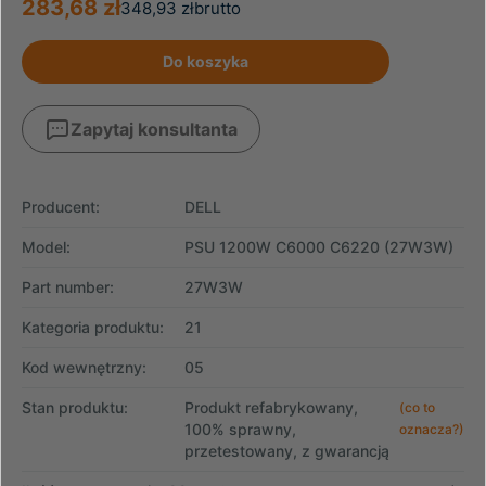
283,68 zł
348,93 zł
brutto
Do koszyka
Zapytaj konsultanta
Producent:
DELL
Model:
PSU 1200W C6000 C6220 (27W3W)
Part number:
27W3W
Kategoria produktu:
21
Kod wewnętrzny:
05
Stan produktu:
Produkt refabrykowany,
(co to
100% sprawny,
oznacza?)
przetestowany, z gwarancją