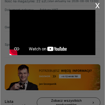
Ilość na magazynie: 22 szt.
x
(stan aktualny na: 2026-08-06 13:00)
Dokument zakupu:
faktura VAT
Gwarancja:
12 miesięcy
Sposób dostawy:
przesyłka kurierska
Zobacz wszystkich
Lista
producentów