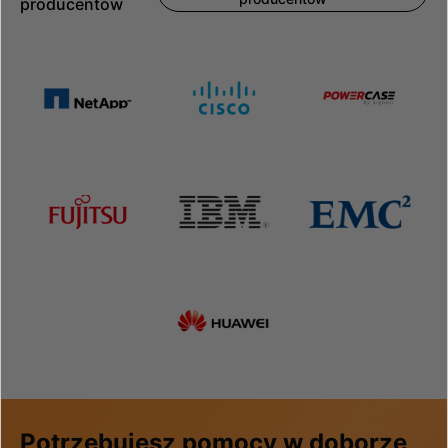
producentów
Potrzebujesz pomocy w doborze