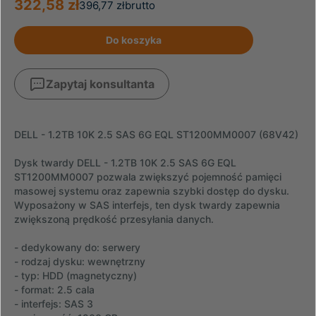
322,58 zł
396,77 zł
brutto
Do koszyka
Zapytaj konsultanta
DELL - 1.2TB 10K 2.5 SAS 6G EQL ST1200MM0007 (68V42)
Dysk twardy DELL - 1.2TB 10K 2.5 SAS 6G EQL
ST1200MM0007 pozwala zwiększyć pojemność pamięci
masowej systemu oraz zapewnia szybki dostęp do dysku.
Wyposażony w SAS interfejs, ten dysk twardy zapewnia
zwiększoną prędkość przesyłania danych.
- dedykowany do: serwery
- rodzaj dysku: wewnętrzny
- typ: HDD (magnetyczny)
- format: 2.5 cala
- interfejs: SAS 3