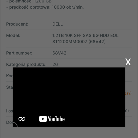
- pojemność: 1200 GB
- prędkość obrotowa: 10000 obr./min.
Producent:
DELL
Model:
1.2TB 10K SFF SAS 6G HDD EQL
ST1200MM0007 (68V42)
Part number:
68V42
x
Kategoria produktu:
26
Kod wewnętrzny:
05
Stan produktu:
Produkt refabrykowany,
(co to
100% sprawny,
oznacza?)
przetestowany, z gwarancją
Ilość na magazynie: 54 szt.
(stan aktualny na: 2026-08-10 01:00)
Dokument zakupu:
faktura VAT