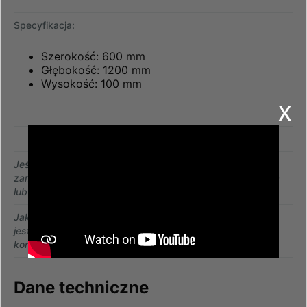
Specyfikacja:
Szerokość: 600 mm
Głębokość: 1200 mm
Wysokość: 100 mm
x
Jeśli potrzebują Państwo niestandardowy cokół z
zamocowanymi przepustami szczotkowymi, przeciwwagą
lub innymi wycięciami, prosimy o kontakt 12 44 66 780.
Jako producent szaf serwerowych i dystrybucyjnych
jesteśmy w stanie przygotować każdą niestandardową
konstrukcję.
Dane techniczne